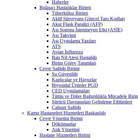
Haberler
Bulaşıcı Hastalıklar Birimi
Tüberküloz Birimi
Aktif Sürveyans Güncel Tanı Kodları
Akut Flask Paralizi (AFP)
Aşı Sonrası İstenmeyen Etki (ASİE)
Aşı Takvimi
Aşı Uygulama Yazıları
ATS
Avian İnfluenza
Batı Nil Ateşi Hastalığı
Birim Görev Tanımları
Çevre Sağlığı Birimi
Su Güvenliği
Kaplıcalar ve Havuzlar
Biyosidal Ürünler PGD
ÇED Uygulamaları
Tütün ve Diğer Bağımlılıkla Mücadele Biri
Sürücü Davranışları Geliştirme Eğitimleri
Çalışan Sağlığı
Kamu Hastaneleri Hizmetleri Başkanlığı
Çevre Yönetim Birimi
Dökümanlar
Atık Yönetimi
Hastane Hizmetleri Birimi