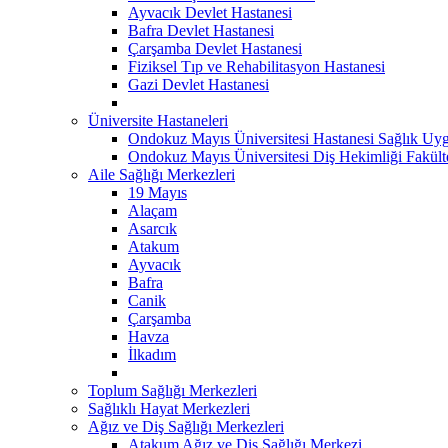
Ayvacık Devlet Hastanesi
Bafra Devlet Hastanesi
Çarşamba Devlet Hastanesi
Fiziksel Tıp ve Rehabilitasyon Hastanesi
Gazi Devlet Hastanesi
Üniversite Hastaneleri
Ondokuz Mayıs Üniversitesi Hastanesi Sağlık Uyg
Ondokuz Mayıs Üniversitesi Diş Hekimliği Fakült
Aile Sağlığı Merkezleri
19 Mayıs
Alaçam
Asarcık
Atakum
Ayvacık
Bafra
Canik
Çarşamba
Havza
İlkadım
Toplum Sağlığı Merkezleri
Sağlıklı Hayat Merkezleri
Ağız ve Diş Sağlığı Merkezleri
Atakum Ağız ve Diş Sağlığı Merkezi