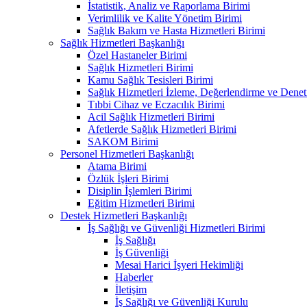
İstatistik, Analiz ve Raporlama Birimi
Verimlilik ve Kalite Yönetim Birimi
Sağlık Bakım ve Hasta Hizmetleri Birimi
Sağlık Hizmetleri Başkanlığı
Özel Hastaneler Birimi
Sağlık Hizmetleri Birimi
Kamu Sağlık Tesisleri Birimi
Sağlık Hizmetleri İzleme, Değerlendirme ve Denet
Tıbbi Cihaz ve Eczacılık Birimi
Acil Sağlık Hizmetleri Birimi
Afetlerde Sağlık Hizmetleri Birimi
SAKOM Birimi
Personel Hizmetleri Başkanlığı
Atama Birimi
Özlük İşleri Birimi
Disiplin İşlemleri Birimi
Eğitim Hizmetleri Birimi
Destek Hizmetleri Başkanlığı
İş Sağlığı ve Güvenliği Hizmetleri Birimi
İş Sağlığı
İş Güvenliği
Mesai Harici İşyeri Hekimliği
Haberler
İletişim
İş Sağlığı ve Güvenliği Kurulu