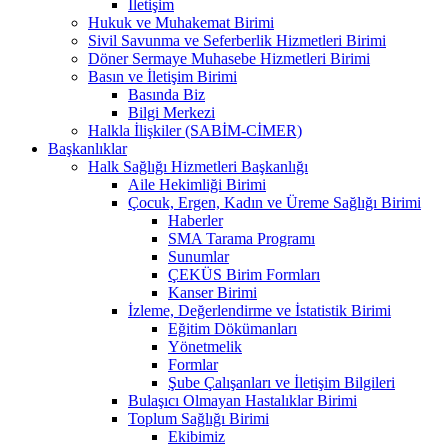
İletişim
Hukuk ve Muhakemat Birimi
Sivil Savunma ve Seferberlik Hizmetleri Birimi
Döner Sermaye Muhasebe Hizmetleri Birimi
Basın ve İletişim Birimi
Basında Biz
Bilgi Merkezi
Halkla İlişkiler (SABİM-CİMER)
Başkanlıklar
Halk Sağlığı Hizmetleri Başkanlığı
Aile Hekimliği Birimi
Çocuk, Ergen, Kadın ve Üreme Sağlığı Birimi
Haberler
SMA Tarama Programı
Sunumlar
ÇEKÜS Birim Formları
Kanser Birimi
İzleme, Değerlendirme ve İstatistik Birimi
Eğitim Dökümanları
Yönetmelik
Formlar
Şube Çalışanları ve İletişim Bilgileri
Bulaşıcı Olmayan Hastalıklar Birimi
Toplum Sağlığı Birimi
Ekibimiz