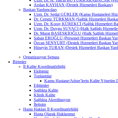
Uzm. Dr. H. Yalçın BÜYÜKKARABACAK (Person
Arslan KAYHAN (Destek Hizmetleri Başkanı)
Başkan Yardımcıları
Uzm. Dr. Sedat GÜRLER (Kamu Hastaneleri Hizme
Dr. Cengiz TÜRKMAN (Sağlık Hizmetleri Başkan
Uzm. Dr. Koray KÜREKCİ (Sağlık Hizmetleri Baş
Uzm. Dr. Duygu SUVACI (Halk Sağlığı Hizmetler
Dr. Murat BAŞESKİOĞLU (Halk Sağlığı Hizmetle
Şaban EROĞLU (Personel Hizmetleri Başkan Yard
Özcan ŞENYURT (Destek Hizmetleri Başkan Yard
Hüseyin TURAN (Destek Hizmetleri Başkan Yard
Organizasyon Şeması
Birimler
İl Kalite Koordinatörlüğü
Ekibimiz
Toplantılar
Kamu Hastane/Adsm’lerin Kalite Yönetim Dir
Eğitimler
Sağlıkta Kalite
Klinik Kalite
Sağlıkta Akreditasyon
İletişim
Hasta Hakları İl Koordinatörlüğü
Hasta Olarak Haklarımız