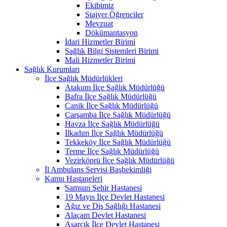
Ekibimiz
Stajyer Öğrenciler
Mevzuat
Dökümantasyon
İdari Hizmetler Birimi
Sağlık Bilgi Sistemleri Birimi
Mali Hizmetler Birimi
Sağlık Kurumları
İlçe Sağlık Müdürlükleri
Atakum İlçe Sağlık Müdürlüğü
Bafra İlçe Sağlık Müdürlüğü
Canik İlçe Sağlık Müdürlüğü
Çarşamba İlçe Sağlık Müdürlüğü
Havza İlçe Sağlık Müdürlüğü
İlkadım İlçe Sağlık Müdürlüğü
Tekkeköy İlçe Sağlık Müdürlüğü
Terme İlçe Sağlık Müdürlüğü
Vezirköprü İlçe Sağlık Müdürlüğü
İl Ambulans Servisi Başhekimliği
Kamu Hastaneleri
Samsun Şehir Hastanesi
19 Mayıs İlçe Devlet Hastanesi
Ağız ve Diş Sağlığı Hastanesi
Alaçam Devlet Hastanesi
Asarcık İlçe Devlet Hastanesi