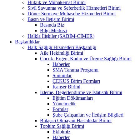
Hukuk ve Muhakemat Birimi
Sivil Savunma ve Seferberlik Hizmetleri Birimi
Döner Sermaye Muhasebe Hizmetleri Birimi
Basın ve İletişim Birimi
Basında Biz
Bilgi Merkezi
Halkla İlişkiler (SABİM-CİMER)
Başkanlıklar
Halk Sağlığı Hizmetleri Başkanlığı
Aile Hekimliği Birimi
Çocuk, Ergen, Kadın ve Üreme Sağlığı Birimi
Haberler
SMA Tarama Programı
Sunumlar
ÇEKÜS Birim Formları
Kanser Birimi
İzleme, Değerlendirme ve İstatistik Birimi
Eğitim Dökümanları
Yönetmelik
Formlar
Şube Çalışanları ve İletişim Bilgileri
Bulaşıcı Olmayan Hastalıklar Birimi
Toplum Sağlığı Birimi
Ekibimiz
Haberler