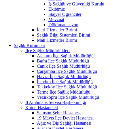
İş Sağlığı ve Güvenliği Kurulu
Ekibimiz
Stajyer Öğrenciler
Mevzuat
Dökümantasyon
İdari Hizmetler Birimi
Sağlık Bilgi Sistemleri Birimi
Mali Hizmetler Birimi
Sağlık Kurumları
İlçe Sağlık Müdürlükleri
Atakum İlçe Sağlık Müdürlüğü
Bafra İlçe Sağlık Müdürlüğü
Canik İlçe Sağlık Müdürlüğü
Çarşamba İlçe Sağlık Müdürlüğü
Havza İlçe Sağlık Müdürlüğü
İlkadım İlçe Sağlık Müdürlüğü
Tekkeköy İlçe Sağlık Müdürlüğü
Terme İlçe Sağlık Müdürlüğü
Vezirköprü İlçe Sağlık Müdürlüğü
İl Ambulans Servisi Başhekimliği
Kamu Hastaneleri
Samsun Şehir Hastanesi
19 Mayıs İlçe Devlet Hastanesi
Ağız ve Diş Sağlığı Hastanesi
Alaçam Devlet Hastanesi