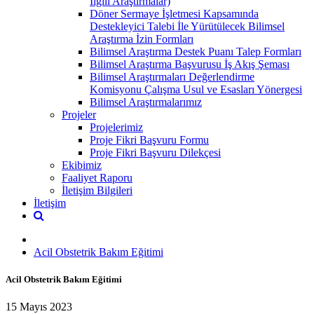
İlgili Araştırmalar)
Döner Sermaye İşletmesi Kapsamında
Destekleyici Talebi İle Yürütülecek Bilimsel
Araştırma İzin Formları
Bilimsel Araştırma Destek Puanı Talep Formları
Bilimsel Araştırma Başvurusu İş Akış Şeması
Bilimsel Araştırmaları Değerlendirme
Komisyonu Çalışma Usul ve Esasları Yönergesi
Bilimsel Araştırmalarımız
Projeler
Projelerimiz
Proje Fikri Başvuru Formu
Proje Fikri Başvuru Dilekçesi
Ekibimiz
Faaliyet Raporu
İletişim Bilgileri
İletişim
Acil Obstetrik Bakım Eğitimi
Acil Obstetrik Bakım Eğitimi
15 Mayıs 2023