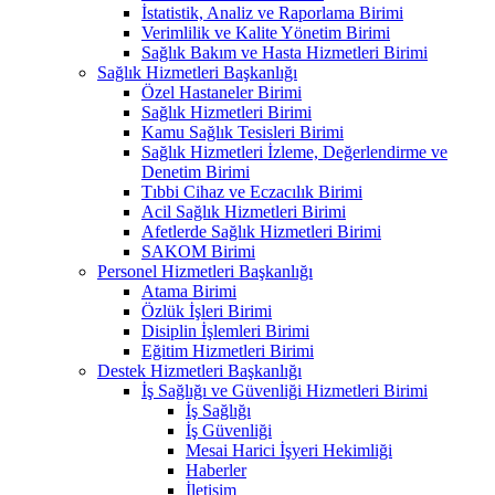
İstatistik, Analiz ve Raporlama Birimi
Verimlilik ve Kalite Yönetim Birimi
Sağlık Bakım ve Hasta Hizmetleri Birimi
Sağlık Hizmetleri Başkanlığı
Özel Hastaneler Birimi
Sağlık Hizmetleri Birimi
Kamu Sağlık Tesisleri Birimi
Sağlık Hizmetleri İzleme, Değerlendirme ve
Denetim Birimi
Tıbbi Cihaz ve Eczacılık Birimi
Acil Sağlık Hizmetleri Birimi
Afetlerde Sağlık Hizmetleri Birimi
SAKOM Birimi
Personel Hizmetleri Başkanlığı
Atama Birimi
Özlük İşleri Birimi
Disiplin İşlemleri Birimi
Eğitim Hizmetleri Birimi
Destek Hizmetleri Başkanlığı
İş Sağlığı ve Güvenliği Hizmetleri Birimi
İş Sağlığı
İş Güvenliği
Mesai Harici İşyeri Hekimliği
Haberler
İletişim