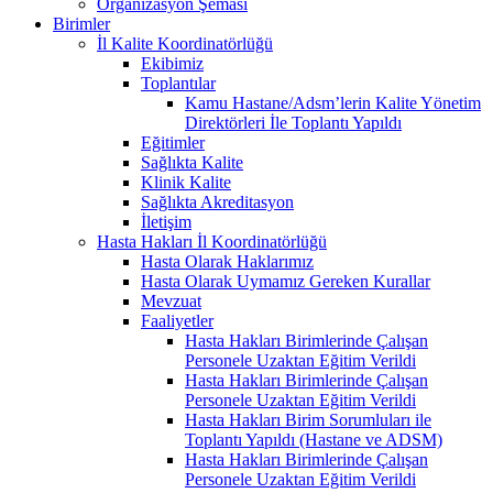
Organizasyon Şeması
Birimler
İl Kalite Koordinatörlüğü
Ekibimiz
Toplantılar
Kamu Hastane/Adsm’lerin Kalite Yönetim
Direktörleri İle Toplantı Yapıldı
Eğitimler
Sağlıkta Kalite
Klinik Kalite
Sağlıkta Akreditasyon
İletişim
Hasta Hakları İl Koordinatörlüğü
Hasta Olarak Haklarımız
Hasta Olarak Uymamız Gereken Kurallar
Mevzuat
Faaliyetler
Hasta Hakları Birimlerinde Çalışan
Personele Uzaktan Eğitim Verildi
Hasta Hakları Birimlerinde Çalışan
Personele Uzaktan Eğitim Verildi
Hasta Hakları Birim Sorumluları ile
Toplantı Yapıldı (Hastane ve ADSM)
Hasta Hakları Birimlerinde Çalışan
Personele Uzaktan Eğitim Verildi