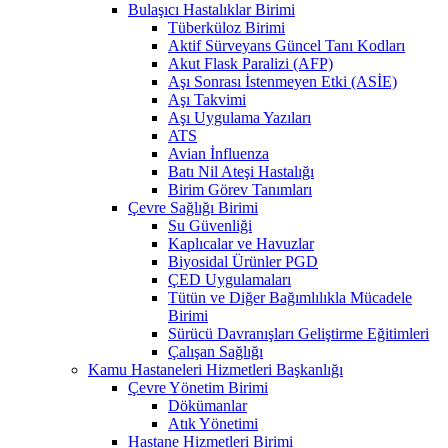
Bulaşıcı Hastalıklar Birimi
Tüberküloz Birimi
Aktif Sürveyans Güncel Tanı Kodları
Akut Flask Paralizi (AFP)
Aşı Sonrası İstenmeyen Etki (ASİE)
Aşı Takvimi
Aşı Uygulama Yazıları
ATS
Avian İnfluenza
Batı Nil Ateşi Hastalığı
Birim Görev Tanımları
Çevre Sağlığı Birimi
Su Güvenliği
Kaplıcalar ve Havuzlar
Biyosidal Ürünler PGD
ÇED Uygulamaları
Tütün ve Diğer Bağımlılıkla Mücadele
Birimi
Sürücü Davranışları Geliştirme Eğitimleri
Çalışan Sağlığı
Kamu Hastaneleri Hizmetleri Başkanlığı
Çevre Yönetim Birimi
Dökümanlar
Atık Yönetimi
Hastane Hizmetleri Birimi