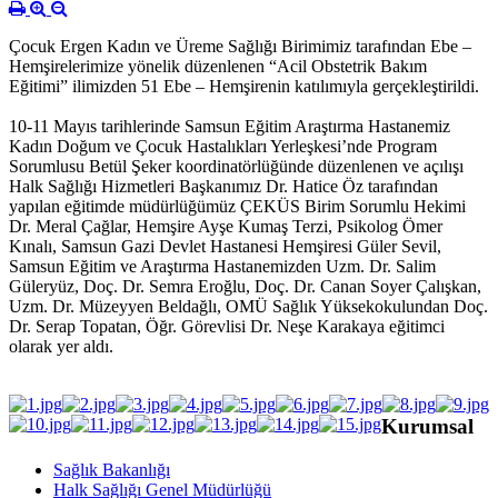
Çocuk Ergen Kadın ve Üreme Sağlığı Birimimiz tarafından Ebe –
Hemşirelerimize yönelik düzenlenen “Acil Obstetrik Bakım
Eğitimi” ilimizden 51 Ebe – Hemşirenin katılımıyla gerçekleştirildi.
10-11 Mayıs tarihlerinde Samsun Eğitim Araştırma Hastanemiz
Kadın Doğum ve Çocuk Hastalıkları Yerleşkesi’nde Program
Sorumlusu Betül Şeker koordinatörlüğünde düzenlenen ve açılışı
Halk Sağlığı Hizmetleri Başkanımız Dr. Hatice Öz tarafından
yapılan eğitimde müdürlüğümüz ÇEKÜS Birim Sorumlu Hekimi
Dr. Meral Çağlar, Hemşire Ayşe Kumaş Terzi, Psikolog Ömer
Kınalı, Samsun Gazi Devlet Hastanesi Hemşiresi Güler Sevil,
Samsun Eğitim ve Araştırma Hastanemizden Uzm. Dr. Salim
Güleryüz, Doç. Dr. Semra Eroğlu, Doç. Dr. Canan Soyer Çalışkan,
Uzm. Dr. Müzeyyen Beldağlı, OMÜ Sağlık Yüksekokulundan Doç.
Dr. Serap Topatan, Öğr. Görevlisi Dr. Neşe Karakaya eğitimci
olarak yer aldı.
Kurumsal
Sağlık Bakanlığı
Halk Sağlığı Genel Müdürlüğü