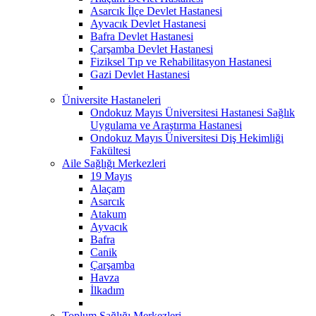
Asarcık İlçe Devlet Hastanesi
Ayvacık Devlet Hastanesi
Bafra Devlet Hastanesi
Çarşamba Devlet Hastanesi
Fiziksel Tıp ve Rehabilitasyon Hastanesi
Gazi Devlet Hastanesi
Üniversite Hastaneleri
Ondokuz Mayıs Üniversitesi Hastanesi Sağlık
Uygulama ve Araştırma Hastanesi
Ondokuz Mayıs Üniversitesi Diş Hekimliği
Fakültesi
Aile Sağlığı Merkezleri
19 Mayıs
Alaçam
Asarcık
Atakum
Ayvacık
Bafra
Canik
Çarşamba
Havza
İlkadım
Toplum Sağlığı Merkezleri