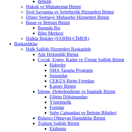
İletişim
Hukuk ve Muhakemat Birimi
Sivil Savunma ve Seferberlik Hizmetleri Birimi
Döner Sermaye Muhasebe Hizmetleri Birimi
Basın ve İletişim Birimi
Basında Biz
Bilgi Merkezi
Halkla İlişkiler (SABİM-CİMER)
Başkanlıklar
Halk Sağlığı Hizmetleri Başkanlığı
Aile Hekimliği Birimi
Çocuk, Ergen, Kadın ve Üreme Sağlığı Birimi
Haberler
SMA Tarama Programı
Sunumlar
ÇEKÜS Birim Formları
Kanser Birimi
İzleme, Değerlendirme ve İstatistik Birimi
Eğitim Dökümanları
Yönetmelik
Formlar
Şube Çalışanları ve İletişim Bilgileri
Bulaşıcı Olmayan Hastalıklar Birimi
Toplum Sağlığı Birimi
Ekibimiz