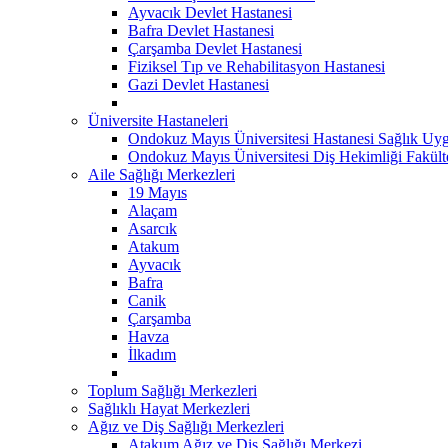
Ayvacık Devlet Hastanesi
Bafra Devlet Hastanesi
Çarşamba Devlet Hastanesi
Fiziksel Tıp ve Rehabilitasyon Hastanesi
Gazi Devlet Hastanesi
Üniversite Hastaneleri
Ondokuz Mayıs Üniversitesi Hastanesi Sağlık Uyg
Ondokuz Mayıs Üniversitesi Diş Hekimliği Fakült
Aile Sağlığı Merkezleri
19 Mayıs
Alaçam
Asarcık
Atakum
Ayvacık
Bafra
Canik
Çarşamba
Havza
İlkadım
Toplum Sağlığı Merkezleri
Sağlıklı Hayat Merkezleri
Ağız ve Diş Sağlığı Merkezleri
Atakum Ağız ve Diş Sağlığı Merkezi