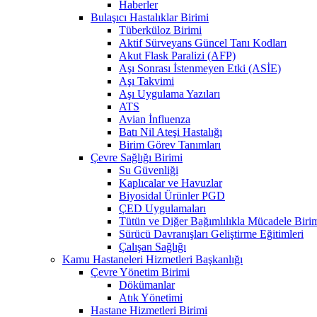
Haberler
Bulaşıcı Hastalıklar Birimi
Tüberküloz Birimi
Aktif Sürveyans Güncel Tanı Kodları
Akut Flask Paralizi (AFP)
Aşı Sonrası İstenmeyen Etki (ASİE)
Aşı Takvimi
Aşı Uygulama Yazıları
ATS
Avian İnfluenza
Batı Nil Ateşi Hastalığı
Birim Görev Tanımları
Çevre Sağlığı Birimi
Su Güvenliği
Kaplıcalar ve Havuzlar
Biyosidal Ürünler PGD
ÇED Uygulamaları
Tütün ve Diğer Bağımlılıkla Mücadele Biri
Sürücü Davranışları Geliştirme Eğitimleri
Çalışan Sağlığı
Kamu Hastaneleri Hizmetleri Başkanlığı
Çevre Yönetim Birimi
Dökümanlar
Atık Yönetimi
Hastane Hizmetleri Birimi