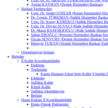
Uzm. Dr. H. Yalçın BÜYÜKKARABACAK (Person
Arslan KAYHAN (Destek Hizmetleri Başkanı)
Başkan Yardımcıları
Uzm. Dr. Sedat GÜRLER (Kamu Hastaneleri Hizme
Dr. Cengiz TÜRKMAN (Sağlık Hizmetleri Başkan
Uzm. Dr. Koray KÜREKCİ (Sağlık Hizmetleri Baş
Uzm. Dr. Duygu SUVACI (Halk Sağlığı Hizmetler
Dr. Murat BAŞESKİOĞLU (Halk Sağlığı Hizmetle
Şaban EROĞLU (Personel Hizmetleri Başkan Yard
Özcan ŞENYURT (Destek Hizmetleri Başkan Yard
Hüseyin TURAN (Destek Hizmetleri Başkan Yard
Organizasyon Şeması
Birimler
İl Kalite Koordinatörlüğü
Ekibimiz
Toplantılar
Kamu Hastane/Adsm’lerin Kalite Yönetim Dir
Eğitimler
Sağlıkta Kalite
Klinik Kalite
Sağlıkta Akreditasyon
İletişim
Hasta Hakları İl Koordinatörlüğü
Hasta Olarak Haklarımız