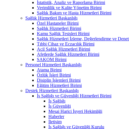
İstatistik, Analiz ve Raporlama Birimi
Verimlilik ve Kalite Yönetim Birimi
Sağlık Bakım ve Hasta Hizmetleri Birimi
Sağlık Hizmetleri Başkanlığı
Özel Hastaneler Birimi
Sağlık Hizmetleri Birimi
Kamu Sağlık Tesisleri Birimi
Sağlık Hizmetleri İzleme, Değerlendirme ve Denet
Tıbbi Cihaz ve Eczacılık Birimi
Acil Sağlık Hizmetleri Birimi
Afetlerde Sağlık Hizmetleri Birimi
SAKOM Birimi
Personel Hizmetleri Başkanlığı
Atama Birimi
Özlük İşleri Birimi
Disiplin İşlemleri Birimi
Eğitim Hizmetleri Birimi
Destek Hizmetleri Başkanlığı
İş Sağlığı ve Güvenliği Hizmetleri Birimi
İş Sağlığı
İş Güvenliği
Mesai Harici İşyeri Hekimliği
Haberler
İletişim
İş Sağlığı ve Güvenliği Kurulu