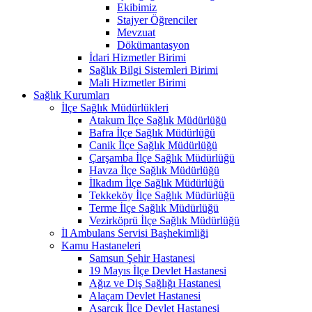
Ekibimiz
Stajyer Öğrenciler
Mevzuat
Dökümantasyon
İdari Hizmetler Birimi
Sağlık Bilgi Sistemleri Birimi
Mali Hizmetler Birimi
Sağlık Kurumları
İlçe Sağlık Müdürlükleri
Atakum İlçe Sağlık Müdürlüğü
Bafra İlçe Sağlık Müdürlüğü
Canik İlçe Sağlık Müdürlüğü
Çarşamba İlçe Sağlık Müdürlüğü
Havza İlçe Sağlık Müdürlüğü
İlkadım İlçe Sağlık Müdürlüğü
Tekkeköy İlçe Sağlık Müdürlüğü
Terme İlçe Sağlık Müdürlüğü
Vezirköprü İlçe Sağlık Müdürlüğü
İl Ambulans Servisi Başhekimliği
Kamu Hastaneleri
Samsun Şehir Hastanesi
19 Mayıs İlçe Devlet Hastanesi
Ağız ve Diş Sağlığı Hastanesi
Alaçam Devlet Hastanesi
Asarcık İlçe Devlet Hastanesi