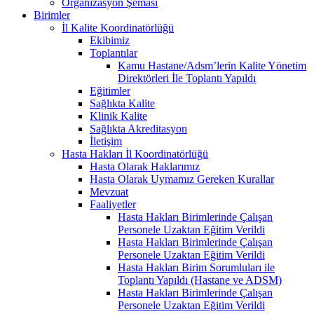
Organizasyon Şeması
Birimler
İl Kalite Koordinatörlüğü
Ekibimiz
Toplantılar
Kamu Hastane/Adsm’lerin Kalite Yönetim
Direktörleri İle Toplantı Yapıldı
Eğitimler
Sağlıkta Kalite
Klinik Kalite
Sağlıkta Akreditasyon
İletişim
Hasta Hakları İl Koordinatörlüğü
Hasta Olarak Haklarımız
Hasta Olarak Uymamız Gereken Kurallar
Mevzuat
Faaliyetler
Hasta Hakları Birimlerinde Çalışan
Personele Uzaktan Eğitim Verildi
Hasta Hakları Birimlerinde Çalışan
Personele Uzaktan Eğitim Verildi
Hasta Hakları Birim Sorumluları ile
Toplantı Yapıldı (Hastane ve ADSM)
Hasta Hakları Birimlerinde Çalışan
Personele Uzaktan Eğitim Verildi