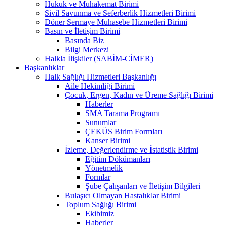
Hukuk ve Muhakemat Birimi
Sivil Savunma ve Seferberlik Hizmetleri Birimi
Döner Sermaye Muhasebe Hizmetleri Birimi
Basın ve İletişim Birimi
Basında Biz
Bilgi Merkezi
Halkla İlişkiler (SABİM-CİMER)
Başkanlıklar
Halk Sağlığı Hizmetleri Başkanlığı
Aile Hekimliği Birimi
Çocuk, Ergen, Kadın ve Üreme Sağlığı Birimi
Haberler
SMA Tarama Programı
Sunumlar
ÇEKÜS Birim Formları
Kanser Birimi
İzleme, Değerlendirme ve İstatistik Birimi
Eğitim Dökümanları
Yönetmelik
Formlar
Şube Çalışanları ve İletişim Bilgileri
Bulaşıcı Olmayan Hastalıklar Birimi
Toplum Sağlığı Birimi
Ekibimiz
Haberler