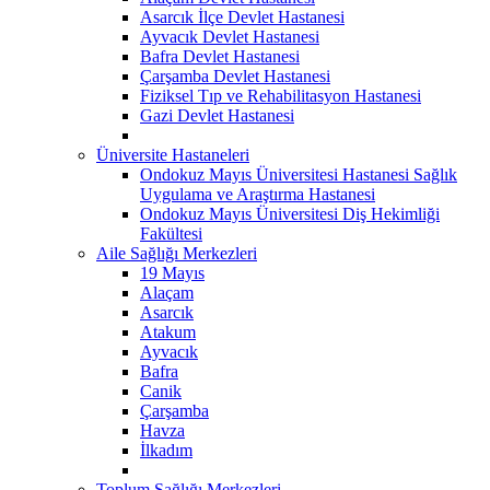
Asarcık İlçe Devlet Hastanesi
Ayvacık Devlet Hastanesi
Bafra Devlet Hastanesi
Çarşamba Devlet Hastanesi
Fiziksel Tıp ve Rehabilitasyon Hastanesi
Gazi Devlet Hastanesi
Üniversite Hastaneleri
Ondokuz Mayıs Üniversitesi Hastanesi Sağlık
Uygulama ve Araştırma Hastanesi
Ondokuz Mayıs Üniversitesi Diş Hekimliği
Fakültesi
Aile Sağlığı Merkezleri
19 Mayıs
Alaçam
Asarcık
Atakum
Ayvacık
Bafra
Canik
Çarşamba
Havza
İlkadım
Toplum Sağlığı Merkezleri