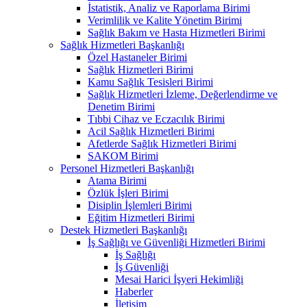
İstatistik, Analiz ve Raporlama Birimi
Verimlilik ve Kalite Yönetim Birimi
Sağlık Bakım ve Hasta Hizmetleri Birimi
Sağlık Hizmetleri Başkanlığı
Özel Hastaneler Birimi
Sağlık Hizmetleri Birimi
Kamu Sağlık Tesisleri Birimi
Sağlık Hizmetleri İzleme, Değerlendirme ve
Denetim Birimi
Tıbbi Cihaz ve Eczacılık Birimi
Acil Sağlık Hizmetleri Birimi
Afetlerde Sağlık Hizmetleri Birimi
SAKOM Birimi
Personel Hizmetleri Başkanlığı
Atama Birimi
Özlük İşleri Birimi
Disiplin İşlemleri Birimi
Eğitim Hizmetleri Birimi
Destek Hizmetleri Başkanlığı
İş Sağlığı ve Güvenliği Hizmetleri Birimi
İş Sağlığı
İş Güvenliği
Mesai Harici İşyeri Hekimliği
Haberler
İletişim