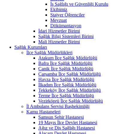
İş Sağlığı ve Güvenliği Kurulu
Ekibimiz
Stajyer Öğrenciler
Mevzuat
Dökümantasyon
İdari Hizmetler Birimi
Sağlık Bilgi Sistemleri Birimi
Mali Hizmetler Birimi
Sağlık Kurumları
İlçe Sağlık Müdürlükleri
Atakum İlçe Sağlık Müdürlüğü
Bafra İlçe Sağlık Müdürlüğü
Canik İlçe Sağlık Müdürlüğü
Çarşamba İlçe Sağlık Müdürlüğü
Havza İlçe Sağlık Müdürlüğü
İlkadım İlçe Sağlık Müdürlüğü
Tekkeköy İlçe Sağlık Müdürlüğü
Terme İlçe Sağlık Müdürlüğü
Vezirköprü İlçe Sağlık Müdürlüğü
İl Ambulans Servisi Başhekimliği
Kamu Hastaneleri
Samsun Şehir Hastanesi
19 Mayıs İlçe Devlet Hastanesi
Ağız ve Diş Sağlığı Hastanesi
Alaçam Devlet Hastanesi