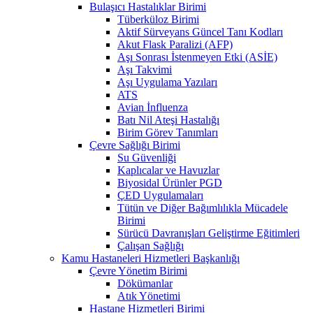
Bulaşıcı Hastalıklar Birimi
Tüberküloz Birimi
Aktif Sürveyans Güncel Tanı Kodları
Akut Flask Paralizi (AFP)
Aşı Sonrası İstenmeyen Etki (ASİE)
Aşı Takvimi
Aşı Uygulama Yazıları
ATS
Avian İnfluenza
Batı Nil Ateşi Hastalığı
Birim Görev Tanımları
Çevre Sağlığı Birimi
Su Güvenliği
Kaplıcalar ve Havuzlar
Biyosidal Ürünler PGD
ÇED Uygulamaları
Tütün ve Diğer Bağımlılıkla Mücadele
Birimi
Sürücü Davranışları Geliştirme Eğitimleri
Çalışan Sağlığı
Kamu Hastaneleri Hizmetleri Başkanlığı
Çevre Yönetim Birimi
Dökümanlar
Atık Yönetimi
Hastane Hizmetleri Birimi