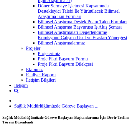
İlgili Araştırmalar)
Döner Sermaye İşletmesi Kapsamında
Destekleyici Talebi İle Yürütülecek Bilimsel
Araştırma İzin Formları
Bilimsel Araştırma Destek Puanı Talep Formları
Bilimsel Araştırma Başvurusu İş Akış Şeması
Bilimsel Araştırmaları Değerlendirme
Komisyonu Çalışma Usul ve Esasları Yönergesi
Bilimsel Araştırmalarımız
Projeler
Projelerimiz
Proje Fikri Başvuru Formu
Proje Fikri Başvuru Dilekçesi
Ekibimiz
Faaliyet Raporu
İletişim Bilgileri
İletişim
Sağlık Müdürlüğümüzde Göreve Başlayan ...
Sağlık Müdürlüğümüzde Göreve Başlayan Başkanlarımız İçin Devir Teslim
Töreni Düzenlendi