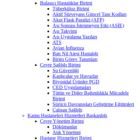
Bulaşıcı Hastalıklar Birimi
Tüberküloz Birimi
Aktif Sürveyans Güncel Tanı Kodları
Akut Flask Paralizi (AFP)
Aşı Sonrası İstenmeyen Etki (ASİE)
Aşı Takvimi
Aşı Uygulama Yazıları
ATS
Avian İnfluenza
Batı Nil Ateşi Hastalığı
Birim Görev Tanımları
Çevre Sağlığı Birimi
Su Güvenliği
Kaplıcalar ve Havuzlar
Biyosidal Ürünler PGD
ÇED Uygulamaları
Tütün ve Diğer Bağımlılıkla Mücadele
Birimi
Sürücü Davranışları Geliştirme Eğitimleri
Çalışan Sağlığı
Kamu Hastaneleri Hizmetleri Başkanlığı
Çevre Yönetim Birimi
Dökümanlar
Atık Yönetimi
Hastane Hizmetleri Birimi