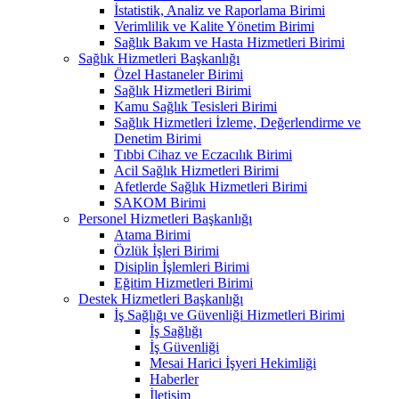
İstatistik, Analiz ve Raporlama Birimi
Verimlilik ve Kalite Yönetim Birimi
Sağlık Bakım ve Hasta Hizmetleri Birimi
Sağlık Hizmetleri Başkanlığı
Özel Hastaneler Birimi
Sağlık Hizmetleri Birimi
Kamu Sağlık Tesisleri Birimi
Sağlık Hizmetleri İzleme, Değerlendirme ve
Denetim Birimi
Tıbbi Cihaz ve Eczacılık Birimi
Acil Sağlık Hizmetleri Birimi
Afetlerde Sağlık Hizmetleri Birimi
SAKOM Birimi
Personel Hizmetleri Başkanlığı
Atama Birimi
Özlük İşleri Birimi
Disiplin İşlemleri Birimi
Eğitim Hizmetleri Birimi
Destek Hizmetleri Başkanlığı
İş Sağlığı ve Güvenliği Hizmetleri Birimi
İş Sağlığı
İş Güvenliği
Mesai Harici İşyeri Hekimliği
Haberler
İletişim