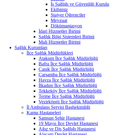
İş Sağlığı ve Güvenliği Kurulu
Ekibimiz
Stajyer Öğrenciler
Mevzuat
Dökümantasyon
İdari Hizmetler Birimi
Sağlık Bilgi Sistemleri Birimi
Mali Hizmetler Birimi
Sağlık Kurumları
İlçe Sağlık Müdürlükleri
Atakum İlçe Sağlık Müdürlüğü
Bafra İlçe Sağlık Müdürlüğü
Canik İlçe Sağlık Müdürlüğü
Çarşamba İlçe Sağlık Müdürlüğü
Havza İlçe Sağlık Müdürlüğü
İlkadım İlçe Sağlık Müdürlüğü
Tekkeköy İlçe Sağlık Müdürlüğü
Terme İlçe Sağlık Müdürlüğü
Vezirköprü İlçe Sağlık Müdürlüğü
İl Ambulans Servisi Başhekimliği
Kamu Hastaneleri
Samsun Şehir Hastanesi
19 Mayıs İlçe Devlet Hastanesi
Ağız ve Diş Sağlığı Hastanesi
Alaçam Devlet Hastanesi