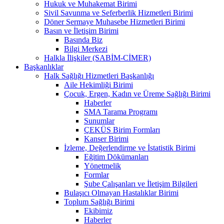
Hukuk ve Muhakemat Birimi
Sivil Savunma ve Seferberlik Hizmetleri Birimi
Döner Sermaye Muhasebe Hizmetleri Birimi
Basın ve İletişim Birimi
Basında Biz
Bilgi Merkezi
Halkla İlişkiler (SABİM-CİMER)
Başkanlıklar
Halk Sağlığı Hizmetleri Başkanlığı
Aile Hekimliği Birimi
Çocuk, Ergen, Kadın ve Üreme Sağlığı Birimi
Haberler
SMA Tarama Programı
Sunumlar
ÇEKÜS Birim Formları
Kanser Birimi
İzleme, Değerlendirme ve İstatistik Birimi
Eğitim Dökümanları
Yönetmelik
Formlar
Şube Çalışanları ve İletişim Bilgileri
Bulaşıcı Olmayan Hastalıklar Birimi
Toplum Sağlığı Birimi
Ekibimiz
Haberler