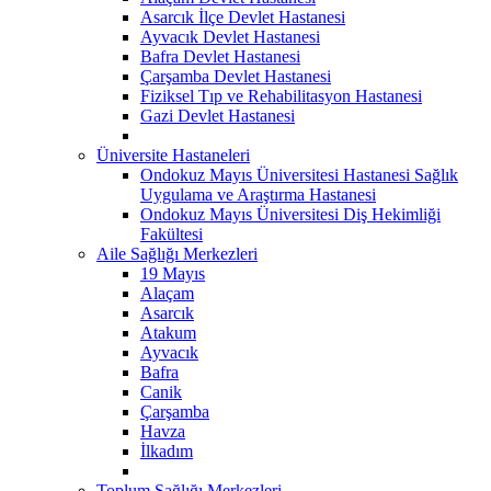
Asarcık İlçe Devlet Hastanesi
Ayvacık Devlet Hastanesi
Bafra Devlet Hastanesi
Çarşamba Devlet Hastanesi
Fiziksel Tıp ve Rehabilitasyon Hastanesi
Gazi Devlet Hastanesi
Üniversite Hastaneleri
Ondokuz Mayıs Üniversitesi Hastanesi Sağlık
Uygulama ve Araştırma Hastanesi
Ondokuz Mayıs Üniversitesi Diş Hekimliği
Fakültesi
Aile Sağlığı Merkezleri
19 Mayıs
Alaçam
Asarcık
Atakum
Ayvacık
Bafra
Canik
Çarşamba
Havza
İlkadım
Toplum Sağlığı Merkezleri