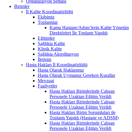
Organizasyon Şeması
Birimler
İl Kalite Koordinatörlüğü
Ekibimiz
Toplantılar
Kamu Hastane/Adsm’lerin Kalite Yönetim
Direktörleri İle Toplantı Yapıldı
Eğitimler
Sağlıkta Kalite
Klinik Kalite
Sağlıkta Akreditasyon
İletişim
Hasta Hakları İl Koordinatörlüğü
Hasta Olarak Haklarımız
Hasta Olarak Uymamız Gereken Kurallar
Mevzuat
Faaliyetler
Hasta Hakları Birimlerinde Çalışan
Personele Uzaktan Eğitim Verildi
Hasta Hakları Birimlerinde Çalışan
Personele Uzaktan Eğitim Verildi
Hasta Hakları Birim Sorumluları ile
Toplantı Yapıldı (Hastane ve ADSM)
Hasta Hakları Birimlerinde Çalışan
Personele Uzaktan Eğitim Verildi