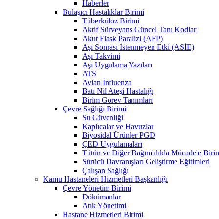
Haberler
Bulaşıcı Hastalıklar Birimi
Tüberküloz Birimi
Aktif Sürveyans Güncel Tanı Kodları
Akut Flask Paralizi (AFP)
Aşı Sonrası İstenmeyen Etki (ASİE)
Aşı Takvimi
Aşı Uygulama Yazıları
ATS
Avian İnfluenza
Batı Nil Ateşi Hastalığı
Birim Görev Tanımları
Çevre Sağlığı Birimi
Su Güvenliği
Kaplıcalar ve Havuzlar
Biyosidal Ürünler PGD
ÇED Uygulamaları
Tütün ve Diğer Bağımlılıkla Mücadele Biri
Sürücü Davranışları Geliştirme Eğitimleri
Çalışan Sağlığı
Kamu Hastaneleri Hizmetleri Başkanlığı
Çevre Yönetim Birimi
Dökümanlar
Atık Yönetimi
Hastane Hizmetleri Birimi