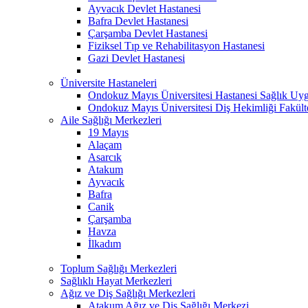
Ayvacık Devlet Hastanesi
Bafra Devlet Hastanesi
Çarşamba Devlet Hastanesi
Fiziksel Tıp ve Rehabilitasyon Hastanesi
Gazi Devlet Hastanesi
Üniversite Hastaneleri
Ondokuz Mayıs Üniversitesi Hastanesi Sağlık Uyg
Ondokuz Mayıs Üniversitesi Diş Hekimliği Fakült
Aile Sağlığı Merkezleri
19 Mayıs
Alaçam
Asarcık
Atakum
Ayvacık
Bafra
Canik
Çarşamba
Havza
İlkadım
Toplum Sağlığı Merkezleri
Sağlıklı Hayat Merkezleri
Ağız ve Diş Sağlığı Merkezleri
Atakum Ağız ve Diş Sağlığı Merkezi