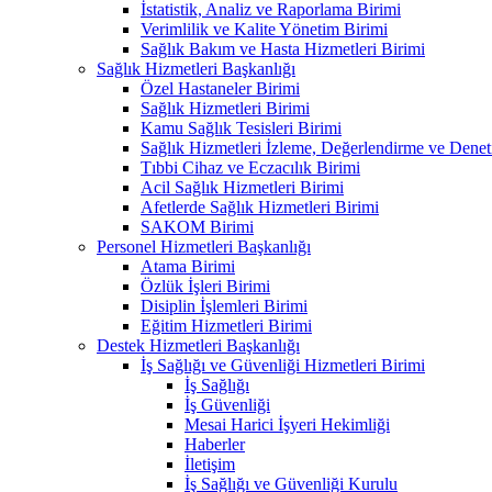
İstatistik, Analiz ve Raporlama Birimi
Verimlilik ve Kalite Yönetim Birimi
Sağlık Bakım ve Hasta Hizmetleri Birimi
Sağlık Hizmetleri Başkanlığı
Özel Hastaneler Birimi
Sağlık Hizmetleri Birimi
Kamu Sağlık Tesisleri Birimi
Sağlık Hizmetleri İzleme, Değerlendirme ve Denet
Tıbbi Cihaz ve Eczacılık Birimi
Acil Sağlık Hizmetleri Birimi
Afetlerde Sağlık Hizmetleri Birimi
SAKOM Birimi
Personel Hizmetleri Başkanlığı
Atama Birimi
Özlük İşleri Birimi
Disiplin İşlemleri Birimi
Eğitim Hizmetleri Birimi
Destek Hizmetleri Başkanlığı
İş Sağlığı ve Güvenliği Hizmetleri Birimi
İş Sağlığı
İş Güvenliği
Mesai Harici İşyeri Hekimliği
Haberler
İletişim
İş Sağlığı ve Güvenliği Kurulu