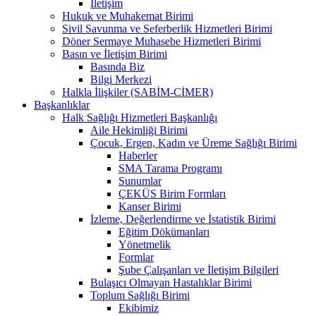
İletişim
Hukuk ve Muhakemat Birimi
Sivil Savunma ve Seferberlik Hizmetleri Birimi
Döner Sermaye Muhasebe Hizmetleri Birimi
Basın ve İletişim Birimi
Basında Biz
Bilgi Merkezi
Halkla İlişkiler (SABİM-CİMER)
Başkanlıklar
Halk Sağlığı Hizmetleri Başkanlığı
Aile Hekimliği Birimi
Çocuk, Ergen, Kadın ve Üreme Sağlığı Birimi
Haberler
SMA Tarama Programı
Sunumlar
ÇEKÜS Birim Formları
Kanser Birimi
İzleme, Değerlendirme ve İstatistik Birimi
Eğitim Dökümanları
Yönetmelik
Formlar
Şube Çalışanları ve İletişim Bilgileri
Bulaşıcı Olmayan Hastalıklar Birimi
Toplum Sağlığı Birimi
Ekibimiz