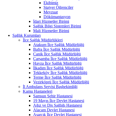
Ekibimiz
Stajyer Öğrenciler
Mevzuat
Dökümantasyon
İdari Hizmetler Birimi
Sağlık Bilgi Sistemleri Birimi
Mali Hizmetler Birimi
Sağlık Kurumları
İlçe Sağlık Müdürlükleri
Atakum İlçe Sağlık Müdürlüğü
Bafra İlçe Sağlık Müdürlüğü
Canik İlçe Sağlık Müdürlüğü
Çarşamba İlçe Sağlık Müdürlüğü
Havza İlçe Sağlık Müdürlüğü
İlkadım İlçe Sağlık Müdürlüğü
Tekkeköy İlçe Sağlık Müdürlüğü
Terme İlçe Sağlık Müdürlüğü
Vezirköprü İlçe Sağlık Müdürlüğü
İl Ambulans Servisi Başhekimliği
Kamu Hastaneleri
Samsun Şehir Hastanesi
19 Mayıs İlçe Devlet Hastanesi
Ağız ve Diş Sağlığı Hastanesi
Alaçam Devlet Hastanesi
Asarcık İlçe Devlet Hastanesi