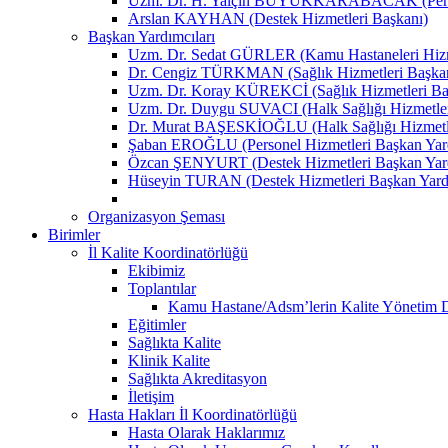
Uzm. Dr. H. Yalçın BÜYÜKKARABACAK (Person
Arslan KAYHAN (Destek Hizmetleri Başkanı)
Başkan Yardımcıları
Uzm. Dr. Sedat GÜRLER (Kamu Hastaneleri Hizme
Dr. Cengiz TÜRKMAN (Sağlık Hizmetleri Başkan
Uzm. Dr. Koray KÜREKCİ (Sağlık Hizmetleri Baş
Uzm. Dr. Duygu SUVACI (Halk Sağlığı Hizmetler
Dr. Murat BAŞESKİOĞLU (Halk Sağlığı Hizmetle
Şaban EROĞLU (Personel Hizmetleri Başkan Yard
Özcan ŞENYURT (Destek Hizmetleri Başkan Yard
Hüseyin TURAN (Destek Hizmetleri Başkan Yard
Organizasyon Şeması
Birimler
İl Kalite Koordinatörlüğü
Ekibimiz
Toplantılar
Kamu Hastane/Adsm’lerin Kalite Yönetim Dir
Eğitimler
Sağlıkta Kalite
Klinik Kalite
Sağlıkta Akreditasyon
İletişim
Hasta Hakları İl Koordinatörlüğü
Hasta Olarak Haklarımız