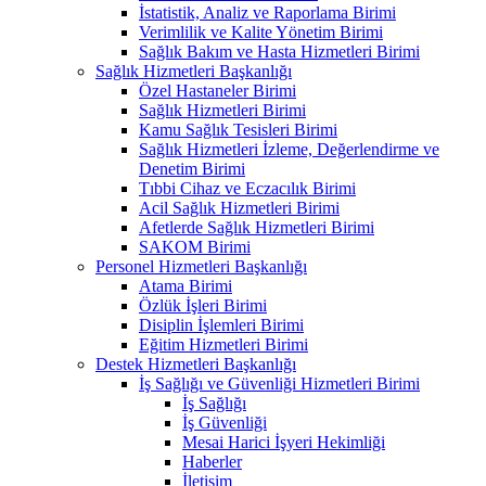
İstatistik, Analiz ve Raporlama Birimi
Verimlilik ve Kalite Yönetim Birimi
Sağlık Bakım ve Hasta Hizmetleri Birimi
Sağlık Hizmetleri Başkanlığı
Özel Hastaneler Birimi
Sağlık Hizmetleri Birimi
Kamu Sağlık Tesisleri Birimi
Sağlık Hizmetleri İzleme, Değerlendirme ve
Denetim Birimi
Tıbbi Cihaz ve Eczacılık Birimi
Acil Sağlık Hizmetleri Birimi
Afetlerde Sağlık Hizmetleri Birimi
SAKOM Birimi
Personel Hizmetleri Başkanlığı
Atama Birimi
Özlük İşleri Birimi
Disiplin İşlemleri Birimi
Eğitim Hizmetleri Birimi
Destek Hizmetleri Başkanlığı
İş Sağlığı ve Güvenliği Hizmetleri Birimi
İş Sağlığı
İş Güvenliği
Mesai Harici İşyeri Hekimliği
Haberler
İletişim