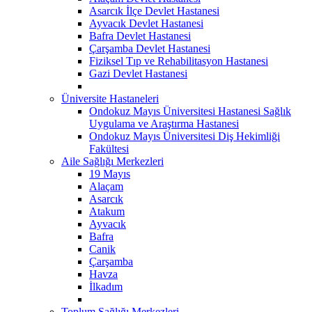
Asarcık İlçe Devlet Hastanesi
Ayvacık Devlet Hastanesi
Bafra Devlet Hastanesi
Çarşamba Devlet Hastanesi
Fiziksel Tıp ve Rehabilitasyon Hastanesi
Gazi Devlet Hastanesi
Üniversite Hastaneleri
Ondokuz Mayıs Üniversitesi Hastanesi Sağlık
Uygulama ve Araştırma Hastanesi
Ondokuz Mayıs Üniversitesi Diş Hekimliği
Fakültesi
Aile Sağlığı Merkezleri
19 Mayıs
Alaçam
Asarcık
Atakum
Ayvacık
Bafra
Canik
Çarşamba
Havza
İlkadım
Toplum Sağlığı Merkezleri