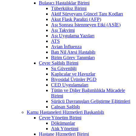
Bulaşıcı Hastalıklar Birimi
Tüberküloz Birimi
Aktif Sürveyans Güncel Tanı Kodları
Akut Flask Paralizi (AFP)
Aşı Sonrası İstenmeyen Etki (ASİE)
Aşı Takvimi
Aşı Uygulama Yazıları
ATS
Avian İnfluenza
Batı Nil Ateşi Hastalığı
Birim Görev Tanımları
Çevre Sağlığı Birimi
Su Güvenliği
Kaplıcalar ve Havuzlar
Biyosidal Ürünler PGD
ÇED Uygulamaları
Tütün ve Diğer Bağımlılıkla Mücadele
Birimi
Sürücü Davranışları Geliştirme Eğitimleri
Çalışan Sağlığı
Kamu Hastaneleri Hizmetleri Başkanlığı
Çevre Yönetim Birimi
Dökümanlar
Atık Yönetimi
Hastane Hizmetleri Birimi