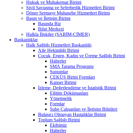
Hukuk ve Muhakemat Birimi
Sivil Savunma ve Seferberlik Hizmetleri Birimi
Döner Sermaye Muhasebe Hizmetleri Birimi
Basın ve İletişim Birimi
Basında Biz
Bilgi Merkezi
Halkla İlişkiler (SABİM-CİMER)
Başkanlıklar
Halk Sağlığı Hizmetleri Başkanlığı
Aile Hekimliği Birimi
Çocuk, Ergen, Kadın ve Üreme Sağlığı Birimi
Haberler
SMA Tarama Programı
Sunumlar
ÇEKÜS Birim Formları
Kanser Birimi
İzleme, Değerlendirme ve İstatistik Birimi
Eğitim Dökümanları
Yönetmelik
Formlar
Şube Çalışanları ve İletişim Bilgileri
Bulaşıcı Olmayan Hastalıklar Birimi
Toplum Sağlığı Birimi
Ekibimiz
Haberler