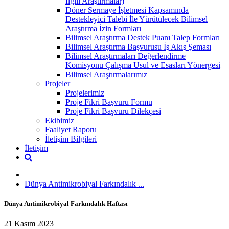
İlgili Araştırmalar)
Döner Sermaye İşletmesi Kapsamında
Destekleyici Talebi İle Yürütülecek Bilimsel
Araştırma İzin Formları
Bilimsel Araştırma Destek Puanı Talep Formları
Bilimsel Araştırma Başvurusu İş Akış Şeması
Bilimsel Araştırmaları Değerlendirme
Komisyonu Çalışma Usul ve Esasları Yönergesi
Bilimsel Araştırmalarımız
Projeler
Projelerimiz
Proje Fikri Başvuru Formu
Proje Fikri Başvuru Dilekçesi
Ekibimiz
Faaliyet Raporu
İletişim Bilgileri
İletişim
Dünya Antimikrobiyal Farkındalık ...
Dünya Antimikrobiyal Farkındalık Haftası
21 Kasım 2023