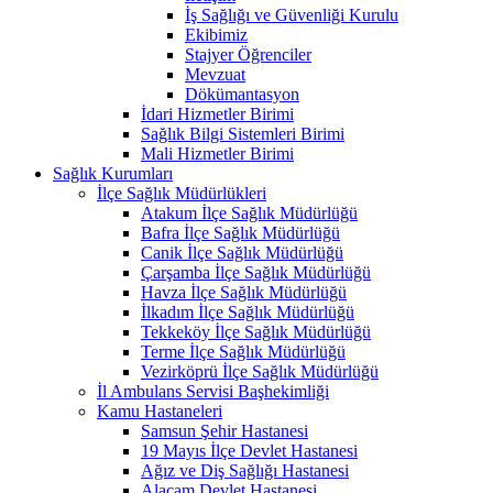
İş Sağlığı ve Güvenliği Kurulu
Ekibimiz
Stajyer Öğrenciler
Mevzuat
Dökümantasyon
İdari Hizmetler Birimi
Sağlık Bilgi Sistemleri Birimi
Mali Hizmetler Birimi
Sağlık Kurumları
İlçe Sağlık Müdürlükleri
Atakum İlçe Sağlık Müdürlüğü
Bafra İlçe Sağlık Müdürlüğü
Canik İlçe Sağlık Müdürlüğü
Çarşamba İlçe Sağlık Müdürlüğü
Havza İlçe Sağlık Müdürlüğü
İlkadım İlçe Sağlık Müdürlüğü
Tekkeköy İlçe Sağlık Müdürlüğü
Terme İlçe Sağlık Müdürlüğü
Vezirköprü İlçe Sağlık Müdürlüğü
İl Ambulans Servisi Başhekimliği
Kamu Hastaneleri
Samsun Şehir Hastanesi
19 Mayıs İlçe Devlet Hastanesi
Ağız ve Diş Sağlığı Hastanesi
Alaçam Devlet Hastanesi