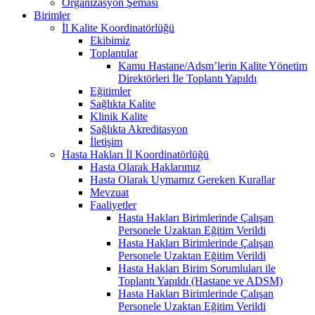
Organizasyon Şeması
Birimler
İl Kalite Koordinatörlüğü
Ekibimiz
Toplantılar
Kamu Hastane/Adsm’lerin Kalite Yönetim
Direktörleri İle Toplantı Yapıldı
Eğitimler
Sağlıkta Kalite
Klinik Kalite
Sağlıkta Akreditasyon
İletişim
Hasta Hakları İl Koordinatörlüğü
Hasta Olarak Haklarımız
Hasta Olarak Uymamız Gereken Kurallar
Mevzuat
Faaliyetler
Hasta Hakları Birimlerinde Çalışan
Personele Uzaktan Eğitim Verildi
Hasta Hakları Birimlerinde Çalışan
Personele Uzaktan Eğitim Verildi
Hasta Hakları Birim Sorumluları ile
Toplantı Yapıldı (Hastane ve ADSM)
Hasta Hakları Birimlerinde Çalışan
Personele Uzaktan Eğitim Verildi