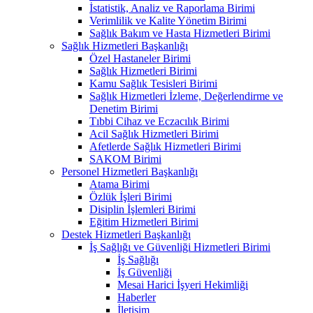
İstatistik, Analiz ve Raporlama Birimi
Verimlilik ve Kalite Yönetim Birimi
Sağlık Bakım ve Hasta Hizmetleri Birimi
Sağlık Hizmetleri Başkanlığı
Özel Hastaneler Birimi
Sağlık Hizmetleri Birimi
Kamu Sağlık Tesisleri Birimi
Sağlık Hizmetleri İzleme, Değerlendirme ve
Denetim Birimi
Tıbbi Cihaz ve Eczacılık Birimi
Acil Sağlık Hizmetleri Birimi
Afetlerde Sağlık Hizmetleri Birimi
SAKOM Birimi
Personel Hizmetleri Başkanlığı
Atama Birimi
Özlük İşleri Birimi
Disiplin İşlemleri Birimi
Eğitim Hizmetleri Birimi
Destek Hizmetleri Başkanlığı
İş Sağlığı ve Güvenliği Hizmetleri Birimi
İş Sağlığı
İş Güvenliği
Mesai Harici İşyeri Hekimliği
Haberler
İletişim