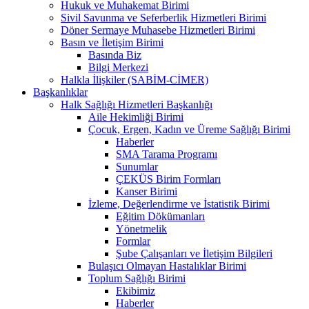
Hukuk ve Muhakemat Birimi
Sivil Savunma ve Seferberlik Hizmetleri Birimi
Döner Sermaye Muhasebe Hizmetleri Birimi
Basın ve İletişim Birimi
Basında Biz
Bilgi Merkezi
Halkla İlişkiler (SABİM-CİMER)
Başkanlıklar
Halk Sağlığı Hizmetleri Başkanlığı
Aile Hekimliği Birimi
Çocuk, Ergen, Kadın ve Üreme Sağlığı Birimi
Haberler
SMA Tarama Programı
Sunumlar
ÇEKÜS Birim Formları
Kanser Birimi
İzleme, Değerlendirme ve İstatistik Birimi
Eğitim Dökümanları
Yönetmelik
Formlar
Şube Çalışanları ve İletişim Bilgileri
Bulaşıcı Olmayan Hastalıklar Birimi
Toplum Sağlığı Birimi
Ekibimiz
Haberler