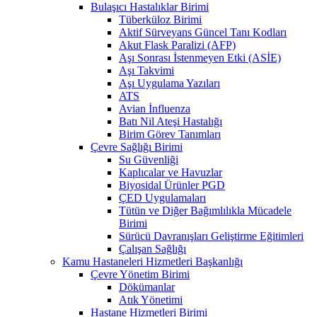
Bulaşıcı Hastalıklar Birimi
Tüberküloz Birimi
Aktif Sürveyans Güncel Tanı Kodları
Akut Flask Paralizi (AFP)
Aşı Sonrası İstenmeyen Etki (ASİE)
Aşı Takvimi
Aşı Uygulama Yazıları
ATS
Avian İnfluenza
Batı Nil Ateşi Hastalığı
Birim Görev Tanımları
Çevre Sağlığı Birimi
Su Güvenliği
Kaplıcalar ve Havuzlar
Biyosidal Ürünler PGD
ÇED Uygulamaları
Tütün ve Diğer Bağımlılıkla Mücadele
Birimi
Sürücü Davranışları Geliştirme Eğitimleri
Çalışan Sağlığı
Kamu Hastaneleri Hizmetleri Başkanlığı
Çevre Yönetim Birimi
Dökümanlar
Atık Yönetimi
Hastane Hizmetleri Birimi