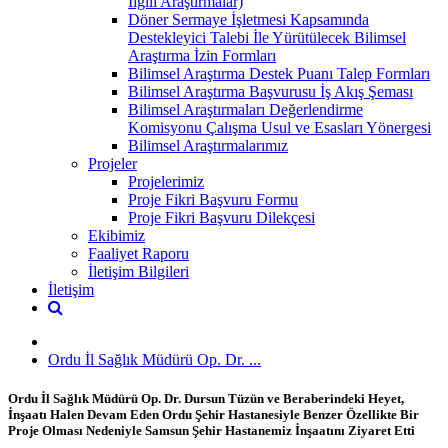
İlgili Araştırmalar)
Döner Sermaye İşletmesi Kapsamında
Destekleyici Talebi İle Yürütülecek Bilimsel
Araştırma İzin Formları
Bilimsel Araştırma Destek Puanı Talep Formları
Bilimsel Araştırma Başvurusu İş Akış Şeması
Bilimsel Araştırmaları Değerlendirme
Komisyonu Çalışma Usul ve Esasları Yönergesi
Bilimsel Araştırmalarımız
Projeler
Projelerimiz
Proje Fikri Başvuru Formu
Proje Fikri Başvuru Dilekçesi
Ekibimiz
Faaliyet Raporu
İletişim Bilgileri
İletişim
Ordu İl Sağlık Müdürü Op. Dr. ...
Ordu İl Sağlık Müdürü Op. Dr. Dursun Tüzün ve Beraberindeki Heyet,
İnşaatı Halen Devam Eden Ordu Şehir Hastanesiyle Benzer Özellikte Bir
Proje Olması Nedeniyle Samsun Şehir Hastanemiz İnşaatını Ziyaret Etti