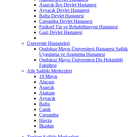
Asarcık İlçe Devlet Hastanesi
Ayvacık Devlet Hastanesi
Bafra Devlet Hastanesi
Çarşamba Devlet Hastanesi
Fiziksel Tıp ve Rehabilitasyon Hastanesi
Gazi Devlet Hastanesi
Üniversite Hastaneleri
Ondokuz Mayıs Üniversitesi Hastanesi Sağlık
Uygulama ve Araştırma Hastanesi
Ondokuz Mayıs Üniversitesi Diş Hekimliği
Fakültesi
Aile Sağlığı Merkezleri
19 Mayıs
Alaçam
Asarcık
Atakum
Ayvacık
Bafra
Canik
Çarşamba
Havza
İlkadım
Toplum Sağlığı Merkezleri