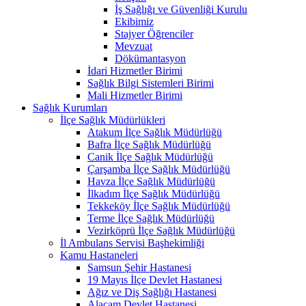
İş Sağlığı ve Güvenliği Kurulu
Ekibimiz
Stajyer Öğrenciler
Mevzuat
Dökümantasyon
İdari Hizmetler Birimi
Sağlık Bilgi Sistemleri Birimi
Mali Hizmetler Birimi
Sağlık Kurumları
İlçe Sağlık Müdürlükleri
Atakum İlçe Sağlık Müdürlüğü
Bafra İlçe Sağlık Müdürlüğü
Canik İlçe Sağlık Müdürlüğü
Çarşamba İlçe Sağlık Müdürlüğü
Havza İlçe Sağlık Müdürlüğü
İlkadım İlçe Sağlık Müdürlüğü
Tekkeköy İlçe Sağlık Müdürlüğü
Terme İlçe Sağlık Müdürlüğü
Vezirköprü İlçe Sağlık Müdürlüğü
İl Ambulans Servisi Başhekimliği
Kamu Hastaneleri
Samsun Şehir Hastanesi
19 Mayıs İlçe Devlet Hastanesi
Ağız ve Diş Sağlığı Hastanesi
Alaçam Devlet Hastanesi