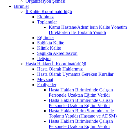
Organizasyon Şeması
Birimler
İl Kalite Koordinatörlüğü
Ekibimiz
Toplantılar
Kamu Hastane/Adsm’lerin Kalite Yönetim
Direktörleri İle Toplantı Yapıldı
Eğitimler
Sağlıkta Kalite
Klinik Kalite
Sağlıkta Akreditasyon
İletişim
Hasta Hakları İl Koordinatörlüğü
Hasta Olarak Haklarımız
Hasta Olarak Uymamız Gereken Kurallar
Mevzuat
Faaliyetler
Hasta Hakları Birimlerinde Çalışan
Personele Uzaktan Eğitim Verildi
Hasta Hakları Birimlerinde Çalışan
Personele Uzaktan Eğitim Verildi
Hasta Hakları Birim Sorumluları ile
Toplantı Yapıldı (Hastane ve ADSM)
Hasta Hakları Birimlerinde Çalışan
Personele Uzaktan Eğitim Verildi