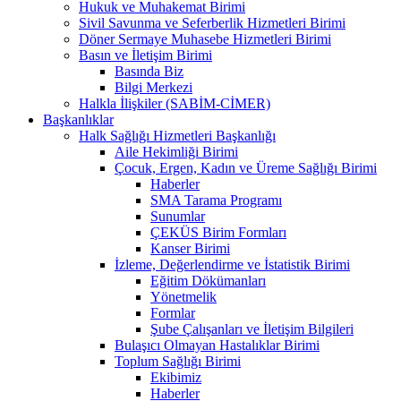
Hukuk ve Muhakemat Birimi
Sivil Savunma ve Seferberlik Hizmetleri Birimi
Döner Sermaye Muhasebe Hizmetleri Birimi
Basın ve İletişim Birimi
Basında Biz
Bilgi Merkezi
Halkla İlişkiler (SABİM-CİMER)
Başkanlıklar
Halk Sağlığı Hizmetleri Başkanlığı
Aile Hekimliği Birimi
Çocuk, Ergen, Kadın ve Üreme Sağlığı Birimi
Haberler
SMA Tarama Programı
Sunumlar
ÇEKÜS Birim Formları
Kanser Birimi
İzleme, Değerlendirme ve İstatistik Birimi
Eğitim Dökümanları
Yönetmelik
Formlar
Şube Çalışanları ve İletişim Bilgileri
Bulaşıcı Olmayan Hastalıklar Birimi
Toplum Sağlığı Birimi
Ekibimiz
Haberler