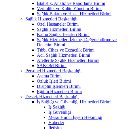
İstatistik, Analiz ve Raporlama Birimi
Verimlilik ve Kalite Yönetim Birimi
Sağlık Bakım ve Hasta Hizmetleri Birimi
Sağlık Hizmetleri Başkanlığı
Özel Hastaneler Birimi
Sağlık Hizmetleri Birimi
Kamu Sağlık Tesisleri Birimi
Sağlık Hizmetleri İzleme, Değerlendirme ve
Denetim Birimi
Tıbbi Cihaz ve Eczacılık Birimi
Acil Sağlık Hizmetleri Birimi
Afetlerde Sağlık Hizmetleri Birimi
SAKOM Birimi
Personel Hizmetleri Başkanlığı
Atama Birimi
Özlük İşleri Birimi
Disiplin İşlemleri Birimi
Eğitim Hizmetleri Birimi
Destek Hizmetleri Başkanlığı
İş Sağlığı ve Güvenliği Hizmetleri Birimi
İş Sağlığı
İş Güvenliği
Mesai Harici İşyeri Hekimliği
Haberler
İletişim