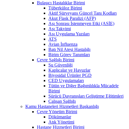
Bulaşıcı Hastalıklar Birimi
Tüberküloz Birimi
Aktif Sürveyans Güncel Tanı Kodları
Akut Flask Paralizi (AFP)
Aşı Sonrası İstenmeyen Etki (ASİE)
Aşı Takvimi
Aşı Uygulama Yazıları
ATS
Avian İnfluenza
Batı Nil Ateşi Hastalığı
Birim Görev Tanımları
Çevre Sağlığı Birimi
Su Güvenliği
Kaplıcalar ve Havuzlar
Biyosidal Ürünler PGD
ÇED Uygulamaları
Tütün ve Diğer Bağımlılıkla Mücadele
Birimi
Sürücü Davranışları Geliştirme Eğitimleri
Çalışan Sağlığı
Kamu Hastaneleri Hizmetleri Başkanlığı
Çevre Yönetim Birimi
Dökümanlar
Atık Yönetimi
Hastane Hizmetleri Birimi