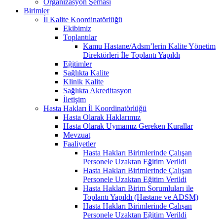
Organizasyon Şeması
Birimler
İl Kalite Koordinatörlüğü
Ekibimiz
Toplantılar
Kamu Hastane/Adsm’lerin Kalite Yönetim
Direktörleri İle Toplantı Yapıldı
Eğitimler
Sağlıkta Kalite
Klinik Kalite
Sağlıkta Akreditasyon
İletişim
Hasta Hakları İl Koordinatörlüğü
Hasta Olarak Haklarımız
Hasta Olarak Uymamız Gereken Kurallar
Mevzuat
Faaliyetler
Hasta Hakları Birimlerinde Çalışan
Personele Uzaktan Eğitim Verildi
Hasta Hakları Birimlerinde Çalışan
Personele Uzaktan Eğitim Verildi
Hasta Hakları Birim Sorumluları ile
Toplantı Yapıldı (Hastane ve ADSM)
Hasta Hakları Birimlerinde Çalışan
Personele Uzaktan Eğitim Verildi