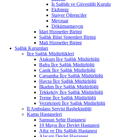
İş Sağlığı ve Güvenliği Kurulu
Ekibimiz
Stajyer Öğrenciler
Mevzuat
Dökümantasyon
İdari Hizmetler Birimi
Sağlık Bilgi Sistemleri Birimi
Mali Hizmetler Birimi
Sağlık Kurumları
İlçe Sağlık Müdürlükleri
Atakum İlçe Sağlık Müdürlüğü
Bafra İlçe Sağlık Müdürlüğü
Canik İlçe Sağlık Müdürlüğü
Çarşamba İlçe Sağlık Müdürlüğü
Havza İlçe Sağlık Müdürlüğü
İlkadım İlçe Sağlık Müdürlüğü
Tekkeköy İlçe Sağlık Müdürlüğü
Terme İlçe Sağlık Müdürlüğü
Vezirköprü İlçe Sağlık Müdürlüğü
İl Ambulans Servisi Başhekimliği
Kamu Hastaneleri
Samsun Şehir Hastanesi
19 Mayıs İlçe Devlet Hastanesi
Ağız ve Diş Sağlığı Hastanesi
Alaçam Devlet Hastanesi