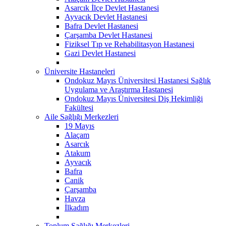
Asarcık İlçe Devlet Hastanesi
Ayvacık Devlet Hastanesi
Bafra Devlet Hastanesi
Çarşamba Devlet Hastanesi
Fiziksel Tıp ve Rehabilitasyon Hastanesi
Gazi Devlet Hastanesi
Üniversite Hastaneleri
Ondokuz Mayıs Üniversitesi Hastanesi Sağlık
Uygulama ve Araştırma Hastanesi
Ondokuz Mayıs Üniversitesi Diş Hekimliği
Fakültesi
Aile Sağlığı Merkezleri
19 Mayıs
Alaçam
Asarcık
Atakum
Ayvacık
Bafra
Canik
Çarşamba
Havza
İlkadım
Toplum Sağlığı Merkezleri