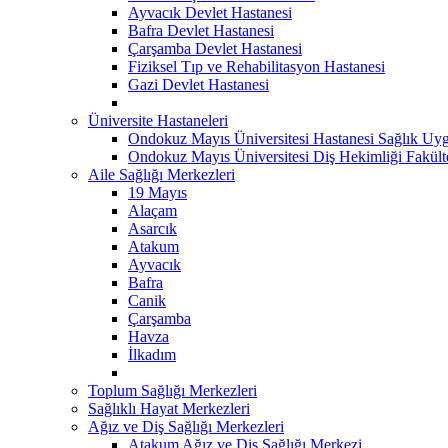
Ayvacık Devlet Hastanesi
Bafra Devlet Hastanesi
Çarşamba Devlet Hastanesi
Fiziksel Tıp ve Rehabilitasyon Hastanesi
Gazi Devlet Hastanesi
Üniversite Hastaneleri
Ondokuz Mayıs Üniversitesi Hastanesi Sağlık Uyg
Ondokuz Mayıs Üniversitesi Diş Hekimliği Fakült
Aile Sağlığı Merkezleri
19 Mayıs
Alaçam
Asarcık
Atakum
Ayvacık
Bafra
Canik
Çarşamba
Havza
İlkadım
Toplum Sağlığı Merkezleri
Sağlıklı Hayat Merkezleri
Ağız ve Diş Sağlığı Merkezleri
Atakum Ağız ve Diş Sağlığı Merkezi