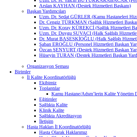
Uzm. Dr. H. Yalçın BÜYÜKKARABACAK (Person
Arslan KAYHAN (Destek Hizmetleri Başkanı)
Başkan Yardımcıları
Uzm. Dr. Sedat GÜRLER (Kamu Hastaneleri Hizme
Dr. Cengiz TÜRKMAN (Sağlık Hizmetleri Başkan
Uzm. Dr. Koray KÜREKCİ (Sağlık Hizmetleri Baş
Uzm. Dr. Duygu SUVACI (Halk Sağlığı Hizmetler
Dr. Murat BAŞESKİOĞLU (Halk Sağlığı Hizmetle
Şaban EROĞLU (Personel Hizmetleri Başkan Yard
Özcan ŞENYURT (Destek Hizmetleri Başkan Yard
Hüseyin TURAN (Destek Hizmetleri Başkan Yard
Organizasyon Şeması
Birimler
İl Kalite Koordinatörlüğü
Ekibimiz
Toplantılar
Kamu Hastane/Adsm’lerin Kalite Yönetim Dir
Eğitimler
Sağlıkta Kalite
Klinik Kalite
Sağlıkta Akreditasyon
İletişim
Hasta Hakları İl Koordinatörlüğü
Hasta Olarak Haklarımız