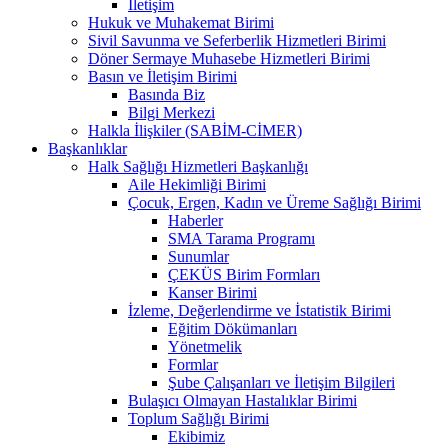
İletişim
Hukuk ve Muhakemat Birimi
Sivil Savunma ve Seferberlik Hizmetleri Birimi
Döner Sermaye Muhasebe Hizmetleri Birimi
Basın ve İletişim Birimi
Basında Biz
Bilgi Merkezi
Halkla İlişkiler (SABİM-CİMER)
Başkanlıklar
Halk Sağlığı Hizmetleri Başkanlığı
Aile Hekimliği Birimi
Çocuk, Ergen, Kadın ve Üreme Sağlığı Birimi
Haberler
SMA Tarama Programı
Sunumlar
ÇEKÜS Birim Formları
Kanser Birimi
İzleme, Değerlendirme ve İstatistik Birimi
Eğitim Dökümanları
Yönetmelik
Formlar
Şube Çalışanları ve İletişim Bilgileri
Bulaşıcı Olmayan Hastalıklar Birimi
Toplum Sağlığı Birimi
Ekibimiz