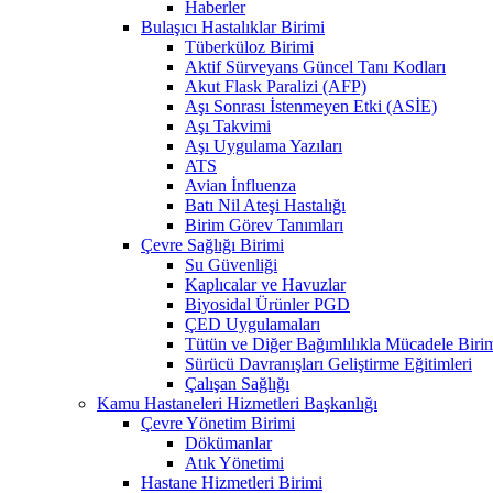
Haberler
Bulaşıcı Hastalıklar Birimi
Tüberküloz Birimi
Aktif Sürveyans Güncel Tanı Kodları
Akut Flask Paralizi (AFP)
Aşı Sonrası İstenmeyen Etki (ASİE)
Aşı Takvimi
Aşı Uygulama Yazıları
ATS
Avian İnfluenza
Batı Nil Ateşi Hastalığı
Birim Görev Tanımları
Çevre Sağlığı Birimi
Su Güvenliği
Kaplıcalar ve Havuzlar
Biyosidal Ürünler PGD
ÇED Uygulamaları
Tütün ve Diğer Bağımlılıkla Mücadele Biri
Sürücü Davranışları Geliştirme Eğitimleri
Çalışan Sağlığı
Kamu Hastaneleri Hizmetleri Başkanlığı
Çevre Yönetim Birimi
Dökümanlar
Atık Yönetimi
Hastane Hizmetleri Birimi