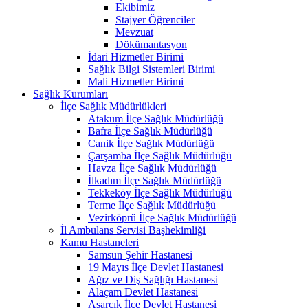
Ekibimiz
Stajyer Öğrenciler
Mevzuat
Dökümantasyon
İdari Hizmetler Birimi
Sağlık Bilgi Sistemleri Birimi
Mali Hizmetler Birimi
Sağlık Kurumları
İlçe Sağlık Müdürlükleri
Atakum İlçe Sağlık Müdürlüğü
Bafra İlçe Sağlık Müdürlüğü
Canik İlçe Sağlık Müdürlüğü
Çarşamba İlçe Sağlık Müdürlüğü
Havza İlçe Sağlık Müdürlüğü
İlkadım İlçe Sağlık Müdürlüğü
Tekkeköy İlçe Sağlık Müdürlüğü
Terme İlçe Sağlık Müdürlüğü
Vezirköprü İlçe Sağlık Müdürlüğü
İl Ambulans Servisi Başhekimliği
Kamu Hastaneleri
Samsun Şehir Hastanesi
19 Mayıs İlçe Devlet Hastanesi
Ağız ve Diş Sağlığı Hastanesi
Alaçam Devlet Hastanesi
Asarcık İlçe Devlet Hastanesi