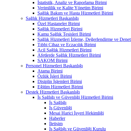
İstatistik, Analiz ve Raporlama Birimi
Verimlilik ve Kalite Yönetim Birimi
Sağlık Bakım ve Hasta Hizmetleri Birimi
Sağlık Hizmetleri Başkanlığı
Özel Hastaneler Birimi
Sağlık Hizmetleri Birimi
Kamu Sağlık Tesisleri Birimi
Sağlık Hizmetleri İzleme, Değerlendirme ve Denet
Tıbbi Cihaz ve Eczacılık Birimi
Acil Sağlık Hizmetleri Birimi
Afetlerde Sağlık Hizmetleri Birimi
SAKOM Birimi
Personel Hizmetleri Başkanlığı
Atama Birimi
Özlük İşleri Birimi
Disiplin İşlemleri Birimi
Eğitim Hizmetleri Birimi
Destek Hizmetleri Başkanlığı
İş Sağlığı ve Güvenliği Hizmetleri Birimi
İş Sağlığı
İş Güvenliği
Mesai Harici İşyeri Hekimliği
Haberler
İletişim
İş Sağlığı ve Güvenliği Kurulu