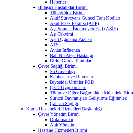
Haberler
Bulaşıcı Hastalıklar Birimi
Tüberküloz Birimi
Aktif Sürveyans Güncel Tanı Kodları
Akut Flask Paralizi (AFP)
Aşı Sonrası İstenmeyen Etki (ASİE)
Aşı Takvimi
Aşı Uygulama Yazıları
ATS
Avian İnfluenza
Batı Nil Ateşi Hastalığı
Birim Görev Tanımları
Çevre Sağlığı Birimi
Su Güvenliği
Kaplıcalar ve Havuzlar
Biyosidal Ürünler PGD
ÇED Uygulamaları
Tütün ve Diğer Bağımlılıkla Mücadele Biri
Sürücü Davranışları Geliştirme Eğitimleri
Çalışan Sağlığı
Kamu Hastaneleri Hizmetleri Başkanlığı
Çevre Yönetim Birimi
Dökümanlar
Atık Yönetimi
Hastane Hizmetleri Birimi