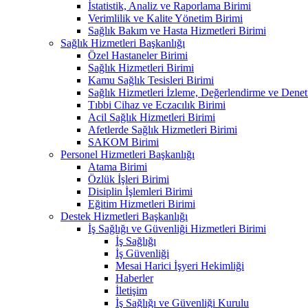
İstatistik, Analiz ve Raporlama Birimi
Verimlilik ve Kalite Yönetim Birimi
Sağlık Bakım ve Hasta Hizmetleri Birimi
Sağlık Hizmetleri Başkanlığı
Özel Hastaneler Birimi
Sağlık Hizmetleri Birimi
Kamu Sağlık Tesisleri Birimi
Sağlık Hizmetleri İzleme, Değerlendirme ve Denet
Tıbbi Cihaz ve Eczacılık Birimi
Acil Sağlık Hizmetleri Birimi
Afetlerde Sağlık Hizmetleri Birimi
SAKOM Birimi
Personel Hizmetleri Başkanlığı
Atama Birimi
Özlük İşleri Birimi
Disiplin İşlemleri Birimi
Eğitim Hizmetleri Birimi
Destek Hizmetleri Başkanlığı
İş Sağlığı ve Güvenliği Hizmetleri Birimi
İş Sağlığı
İş Güvenliği
Mesai Harici İşyeri Hekimliği
Haberler
İletişim
İş Sağlığı ve Güvenliği Kurulu