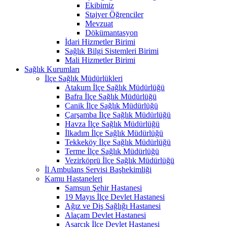
Ekibimiz
Stajyer Öğrenciler
Mevzuat
Dökümantasyon
İdari Hizmetler Birimi
Sağlık Bilgi Sistemleri Birimi
Mali Hizmetler Birimi
Sağlık Kurumları
İlçe Sağlık Müdürlükleri
Atakum İlçe Sağlık Müdürlüğü
Bafra İlçe Sağlık Müdürlüğü
Canik İlçe Sağlık Müdürlüğü
Çarşamba İlçe Sağlık Müdürlüğü
Havza İlçe Sağlık Müdürlüğü
İlkadım İlçe Sağlık Müdürlüğü
Tekkeköy İlçe Sağlık Müdürlüğü
Terme İlçe Sağlık Müdürlüğü
Vezirköprü İlçe Sağlık Müdürlüğü
İl Ambulans Servisi Başhekimliği
Kamu Hastaneleri
Samsun Şehir Hastanesi
19 Mayıs İlçe Devlet Hastanesi
Ağız ve Diş Sağlığı Hastanesi
Alaçam Devlet Hastanesi
Asarcık İlçe Devlet Hastanesi