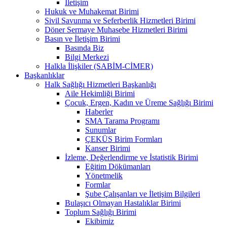
İletişim
Hukuk ve Muhakemat Birimi
Sivil Savunma ve Seferberlik Hizmetleri Birimi
Döner Sermaye Muhasebe Hizmetleri Birimi
Basın ve İletişim Birimi
Basında Biz
Bilgi Merkezi
Halkla İlişkiler (SABİM-CİMER)
Başkanlıklar
Halk Sağlığı Hizmetleri Başkanlığı
Aile Hekimliği Birimi
Çocuk, Ergen, Kadın ve Üreme Sağlığı Birimi
Haberler
SMA Tarama Programı
Sunumlar
ÇEKÜS Birim Formları
Kanser Birimi
İzleme, Değerlendirme ve İstatistik Birimi
Eğitim Dökümanları
Yönetmelik
Formlar
Şube Çalışanları ve İletişim Bilgileri
Bulaşıcı Olmayan Hastalıklar Birimi
Toplum Sağlığı Birimi
Ekibimiz