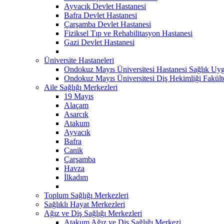
Ayvacık Devlet Hastanesi
Bafra Devlet Hastanesi
Çarşamba Devlet Hastanesi
Fiziksel Tıp ve Rehabilitasyon Hastanesi
Gazi Devlet Hastanesi
Üniversite Hastaneleri
Ondokuz Mayıs Üniversitesi Hastanesi Sağlık Uyg
Ondokuz Mayıs Üniversitesi Diş Hekimliği Fakült
Aile Sağlığı Merkezleri
19 Mayıs
Alaçam
Asarcık
Atakum
Ayvacık
Bafra
Canik
Çarşamba
Havza
İlkadım
Toplum Sağlığı Merkezleri
Sağlıklı Hayat Merkezleri
Ağız ve Diş Sağlığı Merkezleri
Atakum Ağız ve Diş Sağlığı Merkezi