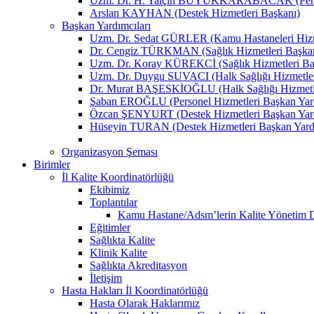
Uzm. Dr. H. Yalçın BÜYÜKKARABACAK (Person
Arslan KAYHAN (Destek Hizmetleri Başkanı)
Başkan Yardımcıları
Uzm. Dr. Sedat GÜRLER (Kamu Hastaneleri Hizme
Dr. Cengiz TÜRKMAN (Sağlık Hizmetleri Başkan
Uzm. Dr. Koray KÜREKCİ (Sağlık Hizmetleri Baş
Uzm. Dr. Duygu SUVACI (Halk Sağlığı Hizmetler
Dr. Murat BAŞESKİOĞLU (Halk Sağlığı Hizmetle
Şaban EROĞLU (Personel Hizmetleri Başkan Yard
Özcan ŞENYURT (Destek Hizmetleri Başkan Yard
Hüseyin TURAN (Destek Hizmetleri Başkan Yard
Organizasyon Şeması
Birimler
İl Kalite Koordinatörlüğü
Ekibimiz
Toplantılar
Kamu Hastane/Adsm’lerin Kalite Yönetim Dir
Eğitimler
Sağlıkta Kalite
Klinik Kalite
Sağlıkta Akreditasyon
İletişim
Hasta Hakları İl Koordinatörlüğü
Hasta Olarak Haklarımız