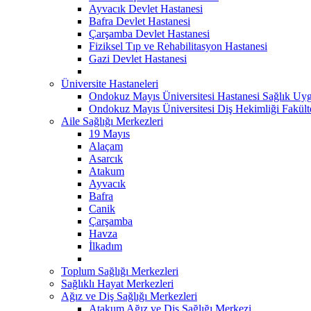
Ayvacık Devlet Hastanesi
Bafra Devlet Hastanesi
Çarşamba Devlet Hastanesi
Fiziksel Tıp ve Rehabilitasyon Hastanesi
Gazi Devlet Hastanesi
Üniversite Hastaneleri
Ondokuz Mayıs Üniversitesi Hastanesi Sağlık Uyg
Ondokuz Mayıs Üniversitesi Diş Hekimliği Fakült
Aile Sağlığı Merkezleri
19 Mayıs
Alaçam
Asarcık
Atakum
Ayvacık
Bafra
Canik
Çarşamba
Havza
İlkadım
Toplum Sağlığı Merkezleri
Sağlıklı Hayat Merkezleri
Ağız ve Diş Sağlığı Merkezleri
Atakum Ağız ve Diş Sağlığı Merkezi