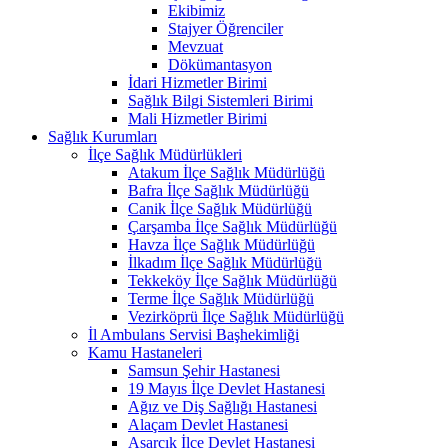
Ekibimiz
Stajyer Öğrenciler
Mevzuat
Dökümantasyon
İdari Hizmetler Birimi
Sağlık Bilgi Sistemleri Birimi
Mali Hizmetler Birimi
Sağlık Kurumları
İlçe Sağlık Müdürlükleri
Atakum İlçe Sağlık Müdürlüğü
Bafra İlçe Sağlık Müdürlüğü
Canik İlçe Sağlık Müdürlüğü
Çarşamba İlçe Sağlık Müdürlüğü
Havza İlçe Sağlık Müdürlüğü
İlkadım İlçe Sağlık Müdürlüğü
Tekkeköy İlçe Sağlık Müdürlüğü
Terme İlçe Sağlık Müdürlüğü
Vezirköprü İlçe Sağlık Müdürlüğü
İl Ambulans Servisi Başhekimliği
Kamu Hastaneleri
Samsun Şehir Hastanesi
19 Mayıs İlçe Devlet Hastanesi
Ağız ve Diş Sağlığı Hastanesi
Alaçam Devlet Hastanesi
Asarcık İlçe Devlet Hastanesi