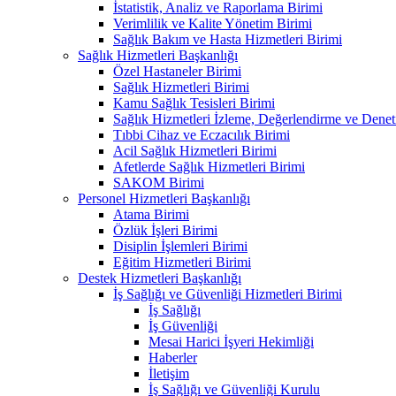
İstatistik, Analiz ve Raporlama Birimi
Verimlilik ve Kalite Yönetim Birimi
Sağlık Bakım ve Hasta Hizmetleri Birimi
Sağlık Hizmetleri Başkanlığı
Özel Hastaneler Birimi
Sağlık Hizmetleri Birimi
Kamu Sağlık Tesisleri Birimi
Sağlık Hizmetleri İzleme, Değerlendirme ve Denet
Tıbbi Cihaz ve Eczacılık Birimi
Acil Sağlık Hizmetleri Birimi
Afetlerde Sağlık Hizmetleri Birimi
SAKOM Birimi
Personel Hizmetleri Başkanlığı
Atama Birimi
Özlük İşleri Birimi
Disiplin İşlemleri Birimi
Eğitim Hizmetleri Birimi
Destek Hizmetleri Başkanlığı
İş Sağlığı ve Güvenliği Hizmetleri Birimi
İş Sağlığı
İş Güvenliği
Mesai Harici İşyeri Hekimliği
Haberler
İletişim
İş Sağlığı ve Güvenliği Kurulu