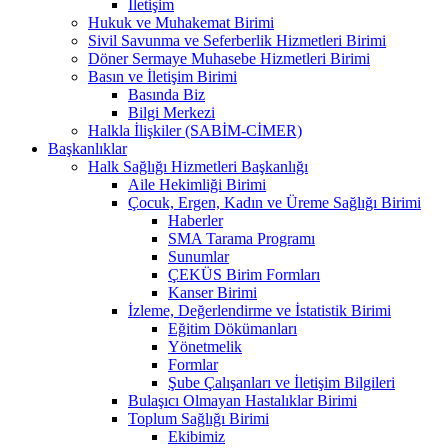
İletişim
Hukuk ve Muhakemat Birimi
Sivil Savunma ve Seferberlik Hizmetleri Birimi
Döner Sermaye Muhasebe Hizmetleri Birimi
Basın ve İletişim Birimi
Basında Biz
Bilgi Merkezi
Halkla İlişkiler (SABİM-CİMER)
Başkanlıklar
Halk Sağlığı Hizmetleri Başkanlığı
Aile Hekimliği Birimi
Çocuk, Ergen, Kadın ve Üreme Sağlığı Birimi
Haberler
SMA Tarama Programı
Sunumlar
ÇEKÜS Birim Formları
Kanser Birimi
İzleme, Değerlendirme ve İstatistik Birimi
Eğitim Dökümanları
Yönetmelik
Formlar
Şube Çalışanları ve İletişim Bilgileri
Bulaşıcı Olmayan Hastalıklar Birimi
Toplum Sağlığı Birimi
Ekibimiz