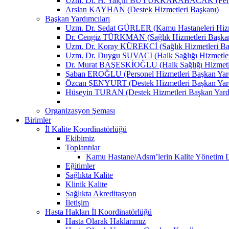
Uzm. Dr. H. Yalçın BÜYÜKKARABACAK (Person
Arslan KAYHAN (Destek Hizmetleri Başkanı)
Başkan Yardımcıları
Uzm. Dr. Sedat GÜRLER (Kamu Hastaneleri Hizme
Dr. Cengiz TÜRKMAN (Sağlık Hizmetleri Başkan
Uzm. Dr. Koray KÜREKCİ (Sağlık Hizmetleri Baş
Uzm. Dr. Duygu SUVACI (Halk Sağlığı Hizmetler
Dr. Murat BAŞESKİOĞLU (Halk Sağlığı Hizmetle
Şaban EROĞLU (Personel Hizmetleri Başkan Yard
Özcan ŞENYURT (Destek Hizmetleri Başkan Yard
Hüseyin TURAN (Destek Hizmetleri Başkan Yard
Organizasyon Şeması
Birimler
İl Kalite Koordinatörlüğü
Ekibimiz
Toplantılar
Kamu Hastane/Adsm’lerin Kalite Yönetim Dir
Eğitimler
Sağlıkta Kalite
Klinik Kalite
Sağlıkta Akreditasyon
İletişim
Hasta Hakları İl Koordinatörlüğü
Hasta Olarak Haklarımız