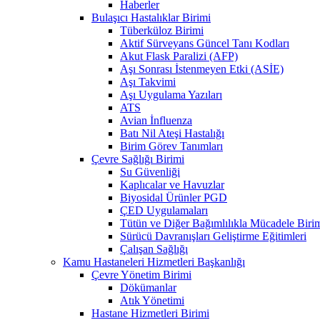
Haberler
Bulaşıcı Hastalıklar Birimi
Tüberküloz Birimi
Aktif Sürveyans Güncel Tanı Kodları
Akut Flask Paralizi (AFP)
Aşı Sonrası İstenmeyen Etki (ASİE)
Aşı Takvimi
Aşı Uygulama Yazıları
ATS
Avian İnfluenza
Batı Nil Ateşi Hastalığı
Birim Görev Tanımları
Çevre Sağlığı Birimi
Su Güvenliği
Kaplıcalar ve Havuzlar
Biyosidal Ürünler PGD
ÇED Uygulamaları
Tütün ve Diğer Bağımlılıkla Mücadele Biri
Sürücü Davranışları Geliştirme Eğitimleri
Çalışan Sağlığı
Kamu Hastaneleri Hizmetleri Başkanlığı
Çevre Yönetim Birimi
Dökümanlar
Atık Yönetimi
Hastane Hizmetleri Birimi