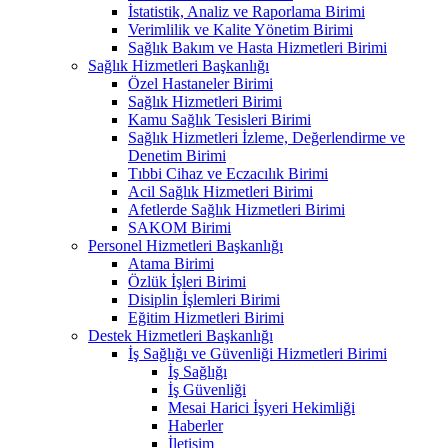
İstatistik, Analiz ve Raporlama Birimi
Verimlilik ve Kalite Yönetim Birimi
Sağlık Bakım ve Hasta Hizmetleri Birimi
Sağlık Hizmetleri Başkanlığı
Özel Hastaneler Birimi
Sağlık Hizmetleri Birimi
Kamu Sağlık Tesisleri Birimi
Sağlık Hizmetleri İzleme, Değerlendirme ve
Denetim Birimi
Tıbbi Cihaz ve Eczacılık Birimi
Acil Sağlık Hizmetleri Birimi
Afetlerde Sağlık Hizmetleri Birimi
SAKOM Birimi
Personel Hizmetleri Başkanlığı
Atama Birimi
Özlük İşleri Birimi
Disiplin İşlemleri Birimi
Eğitim Hizmetleri Birimi
Destek Hizmetleri Başkanlığı
İş Sağlığı ve Güvenliği Hizmetleri Birimi
İş Sağlığı
İş Güvenliği
Mesai Harici İşyeri Hekimliği
Haberler
İletişim