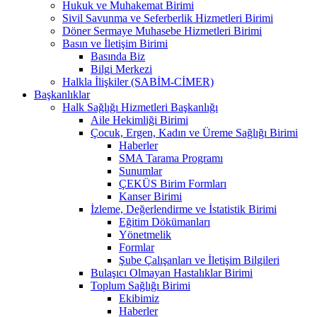
Hukuk ve Muhakemat Birimi
Sivil Savunma ve Seferberlik Hizmetleri Birimi
Döner Sermaye Muhasebe Hizmetleri Birimi
Basın ve İletişim Birimi
Basında Biz
Bilgi Merkezi
Halkla İlişkiler (SABİM-CİMER)
Başkanlıklar
Halk Sağlığı Hizmetleri Başkanlığı
Aile Hekimliği Birimi
Çocuk, Ergen, Kadın ve Üreme Sağlığı Birimi
Haberler
SMA Tarama Programı
Sunumlar
ÇEKÜS Birim Formları
Kanser Birimi
İzleme, Değerlendirme ve İstatistik Birimi
Eğitim Dökümanları
Yönetmelik
Formlar
Şube Çalışanları ve İletişim Bilgileri
Bulaşıcı Olmayan Hastalıklar Birimi
Toplum Sağlığı Birimi
Ekibimiz
Haberler