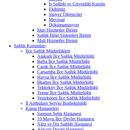
İş Sağlığı ve Güvenliği Kurulu
Ekibimiz
Stajyer Öğrenciler
Mevzuat
Dökümantasyon
İdari Hizmetler Birimi
Sağlık Bilgi Sistemleri Birimi
Mali Hizmetler Birimi
Sağlık Kurumları
İlçe Sağlık Müdürlükleri
Atakum İlçe Sağlık Müdürlüğü
Bafra İlçe Sağlık Müdürlüğü
Canik İlçe Sağlık Müdürlüğü
Çarşamba İlçe Sağlık Müdürlüğü
Havza İlçe Sağlık Müdürlüğü
İlkadım İlçe Sağlık Müdürlüğü
Tekkeköy İlçe Sağlık Müdürlüğü
Terme İlçe Sağlık Müdürlüğü
Vezirköprü İlçe Sağlık Müdürlüğü
İl Ambulans Servisi Başhekimliği
Kamu Hastaneleri
Samsun Şehir Hastanesi
19 Mayıs İlçe Devlet Hastanesi
Ağız ve Diş Sağlığı Hastanesi
Alaçam Devlet Hastanesi