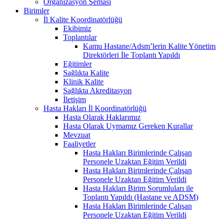
Organizasyon Şeması
Birimler
İl Kalite Koordinatörlüğü
Ekibimiz
Toplantılar
Kamu Hastane/Adsm’lerin Kalite Yönetim
Direktörleri İle Toplantı Yapıldı
Eğitimler
Sağlıkta Kalite
Klinik Kalite
Sağlıkta Akreditasyon
İletişim
Hasta Hakları İl Koordinatörlüğü
Hasta Olarak Haklarımız
Hasta Olarak Uymamız Gereken Kurallar
Mevzuat
Faaliyetler
Hasta Hakları Birimlerinde Çalışan
Personele Uzaktan Eğitim Verildi
Hasta Hakları Birimlerinde Çalışan
Personele Uzaktan Eğitim Verildi
Hasta Hakları Birim Sorumluları ile
Toplantı Yapıldı (Hastane ve ADSM)
Hasta Hakları Birimlerinde Çalışan
Personele Uzaktan Eğitim Verildi