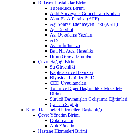
Bulaşıcı Hastalıklar Birimi
Tüberküloz Birimi
Aktif Sürveyans Güncel Tanı Kodları
Akut Flask Paralizi (AFP)
Aşı Sonrası İstenmeyen Etki (ASİE)
Aşı Takvimi
Aşı Uygulama Yazıları
ATS
Avian İnfluenza
Batı Nil Ateşi Hastalığı
Birim Görev Tanımları
Çevre Sağlığı Birimi
Su Güvenliği
Kaplıcalar ve Havuzlar
Biyosidal Ürünler PGD
ÇED Uygulamaları
Tütün ve Diğer Bağımlılıkla Mücadele
Birimi
Sürücü Davranışları Geliştirme Eğitimleri
Çalışan Sağlığı
Kamu Hastaneleri Hizmetleri Başkanlığı
Çevre Yönetim Birimi
Dökümanlar
Atık Yönetimi
Hastane Hizmetleri Birimi