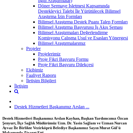
İlgili Araştırmalar)
Döner Sermaye İşletmesi Kapsamında
Destekleyici Talebi İle Yürütülecek Bilimsel
Araştırma İzin Formları
Bilimsel Araştırma Destek Puanı Talep Formları
Bilimsel Araştırma Başvurusu İş Akış Şeması
Bilimsel Araştırmaları Değerlendirme
Komisyonu Çalışma Usul ve Esasları Yönergesi
Bilimsel Araştırmalarımız
Projeler
Projelerimiz
Proje Fikri Başvuru Formu
Proje Fikri Başvuru Dilekçesi
Ekibimiz
Faaliyet Raporu
İletişim Bilgileri
İletişim
Destek Hizmetleri Başkanımız Arslan ...
Destek Hizmetleri Başkanımız Arslan Kayhan, Başkan Yardımcımız Özcan
Şenyurt, İlçe Sağlık Müdürümüz Uzm. Dr. Yasin Sağlam ve Uzman Nurcan
Ayvaz İle Birlikte Vezirköprü Belediye Başkanımız Sayın Murat Gül'ü
Makamında Ziyaret Etti