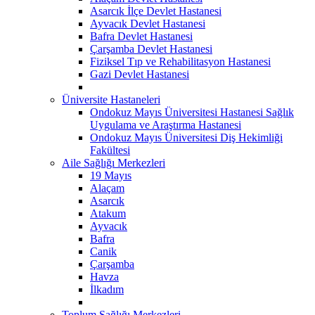
Asarcık İlçe Devlet Hastanesi
Ayvacık Devlet Hastanesi
Bafra Devlet Hastanesi
Çarşamba Devlet Hastanesi
Fiziksel Tıp ve Rehabilitasyon Hastanesi
Gazi Devlet Hastanesi
Üniversite Hastaneleri
Ondokuz Mayıs Üniversitesi Hastanesi Sağlık
Uygulama ve Araştırma Hastanesi
Ondokuz Mayıs Üniversitesi Diş Hekimliği
Fakültesi
Aile Sağlığı Merkezleri
19 Mayıs
Alaçam
Asarcık
Atakum
Ayvacık
Bafra
Canik
Çarşamba
Havza
İlkadım
Toplum Sağlığı Merkezleri