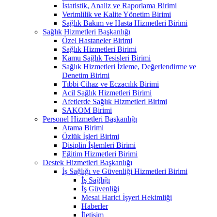
İstatistik, Analiz ve Raporlama Birimi
Verimlilik ve Kalite Yönetim Birimi
Sağlık Bakım ve Hasta Hizmetleri Birimi
Sağlık Hizmetleri Başkanlığı
Özel Hastaneler Birimi
Sağlık Hizmetleri Birimi
Kamu Sağlık Tesisleri Birimi
Sağlık Hizmetleri İzleme, Değerlendirme ve
Denetim Birimi
Tıbbi Cihaz ve Eczacılık Birimi
Acil Sağlık Hizmetleri Birimi
Afetlerde Sağlık Hizmetleri Birimi
SAKOM Birimi
Personel Hizmetleri Başkanlığı
Atama Birimi
Özlük İşleri Birimi
Disiplin İşlemleri Birimi
Eğitim Hizmetleri Birimi
Destek Hizmetleri Başkanlığı
İş Sağlığı ve Güvenliği Hizmetleri Birimi
İş Sağlığı
İş Güvenliği
Mesai Harici İşyeri Hekimliği
Haberler
İletişim