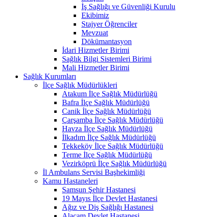
İş Sağlığı ve Güvenliği Kurulu
Ekibimiz
Stajyer Öğrenciler
Mevzuat
Dökümantasyon
İdari Hizmetler Birimi
Sağlık Bilgi Sistemleri Birimi
Mali Hizmetler Birimi
Sağlık Kurumları
İlçe Sağlık Müdürlükleri
Atakum İlçe Sağlık Müdürlüğü
Bafra İlçe Sağlık Müdürlüğü
Canik İlçe Sağlık Müdürlüğü
Çarşamba İlçe Sağlık Müdürlüğü
Havza İlçe Sağlık Müdürlüğü
İlkadım İlçe Sağlık Müdürlüğü
Tekkeköy İlçe Sağlık Müdürlüğü
Terme İlçe Sağlık Müdürlüğü
Vezirköprü İlçe Sağlık Müdürlüğü
İl Ambulans Servisi Başhekimliği
Kamu Hastaneleri
Samsun Şehir Hastanesi
19 Mayıs İlçe Devlet Hastanesi
Ağız ve Diş Sağlığı Hastanesi
Alaçam Devlet Hastanesi