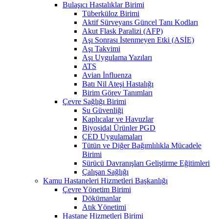
Bulaşıcı Hastalıklar Birimi
Tüberküloz Birimi
Aktif Sürveyans Güncel Tanı Kodları
Akut Flask Paralizi (AFP)
Aşı Sonrası İstenmeyen Etki (ASİE)
Aşı Takvimi
Aşı Uygulama Yazıları
ATS
Avian İnfluenza
Batı Nil Ateşi Hastalığı
Birim Görev Tanımları
Çevre Sağlığı Birimi
Su Güvenliği
Kaplıcalar ve Havuzlar
Biyosidal Ürünler PGD
ÇED Uygulamaları
Tütün ve Diğer Bağımlılıkla Mücadele
Birimi
Sürücü Davranışları Geliştirme Eğitimleri
Çalışan Sağlığı
Kamu Hastaneleri Hizmetleri Başkanlığı
Çevre Yönetim Birimi
Dökümanlar
Atık Yönetimi
Hastane Hizmetleri Birimi