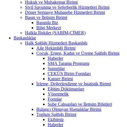
Hukuk ve Muhakemat Birimi
Sivil Savunma ve Seferberlik Hizmetleri Birimi
Döner Sermaye Muhasebe Hizmetleri Birimi
Basın ve İletişim Birimi
Basında Biz
Bilgi Merkezi
Halkla İlişkiler (SABİM-CİMER)
Başkanlıklar
Halk Sağlığı Hizmetleri Başkanlığı
Aile Hekimliği Birimi
Çocuk, Ergen, Kadın ve Üreme Sağlığı Birimi
Haberler
SMA Tarama Programı
Sunumlar
ÇEKÜS Birim Formları
Kanser Birimi
İzleme, Değerlendirme ve İstatistik Birimi
Eğitim Dökümanları
Yönetmelik
Formlar
Şube Çalışanları ve İletişim Bilgileri
Bulaşıcı Olmayan Hastalıklar Birimi
Toplum Sağlığı Birimi
Ekibimiz
Haberler