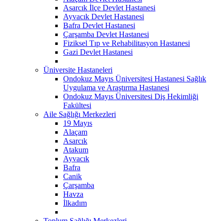
Asarcık İlçe Devlet Hastanesi
Ayvacık Devlet Hastanesi
Bafra Devlet Hastanesi
Çarşamba Devlet Hastanesi
Fiziksel Tıp ve Rehabilitasyon Hastanesi
Gazi Devlet Hastanesi
Üniversite Hastaneleri
Ondokuz Mayıs Üniversitesi Hastanesi Sağlık
Uygulama ve Araştırma Hastanesi
Ondokuz Mayıs Üniversitesi Diş Hekimliği
Fakültesi
Aile Sağlığı Merkezleri
19 Mayıs
Alaçam
Asarcık
Atakum
Ayvacık
Bafra
Canik
Çarşamba
Havza
İlkadım
Toplum Sağlığı Merkezleri