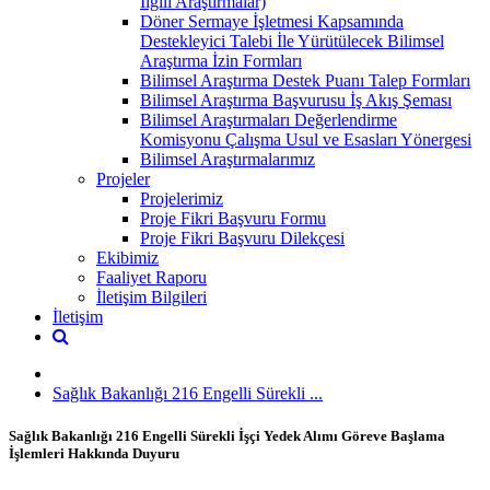
İlgili Araştırmalar)
Döner Sermaye İşletmesi Kapsamında
Destekleyici Talebi İle Yürütülecek Bilimsel
Araştırma İzin Formları
Bilimsel Araştırma Destek Puanı Talep Formları
Bilimsel Araştırma Başvurusu İş Akış Şeması
Bilimsel Araştırmaları Değerlendirme
Komisyonu Çalışma Usul ve Esasları Yönergesi
Bilimsel Araştırmalarımız
Projeler
Projelerimiz
Proje Fikri Başvuru Formu
Proje Fikri Başvuru Dilekçesi
Ekibimiz
Faaliyet Raporu
İletişim Bilgileri
İletişim
Sağlık Bakanlığı 216 Engelli Sürekli ...
Sağlık Bakanlığı 216 Engelli Sürekli İşçi Yedek Alımı Göreve Başlama
İşlemleri Hakkında Duyuru