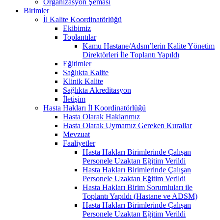
Organizasyon Şeması
Birimler
İl Kalite Koordinatörlüğü
Ekibimiz
Toplantılar
Kamu Hastane/Adsm’lerin Kalite Yönetim
Direktörleri İle Toplantı Yapıldı
Eğitimler
Sağlıkta Kalite
Klinik Kalite
Sağlıkta Akreditasyon
İletişim
Hasta Hakları İl Koordinatörlüğü
Hasta Olarak Haklarımız
Hasta Olarak Uymamız Gereken Kurallar
Mevzuat
Faaliyetler
Hasta Hakları Birimlerinde Çalışan
Personele Uzaktan Eğitim Verildi
Hasta Hakları Birimlerinde Çalışan
Personele Uzaktan Eğitim Verildi
Hasta Hakları Birim Sorumluları ile
Toplantı Yapıldı (Hastane ve ADSM)
Hasta Hakları Birimlerinde Çalışan
Personele Uzaktan Eğitim Verildi