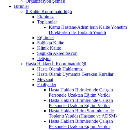
Organizasyon Şeması
Birimler
İl Kalite Koordinatörlüğü
Ekibimiz
Toplantılar
Kamu Hastane/Adsm’lerin Kalite Yönetim
Direktörleri İle Toplantı Yapıldı
Eğitimler
Sağlıkta Kalite
Klinik Kalite
Sağlıkta Akreditasyon
İletişim
Hasta Hakları İl Koordinatörlüğü
Hasta Olarak Haklarımız
Hasta Olarak Uymamız Gereken Kurallar
Mevzuat
Faaliyetler
Hasta Hakları Birimlerinde Çalışan
Personele Uzaktan Eğitim Verildi
Hasta Hakları Birimlerinde Çalışan
Personele Uzaktan Eğitim Verildi
Hasta Hakları Birim Sorumluları ile
Toplantı Yapıldı (Hastane ve ADSM)
Hasta Hakları Birimlerinde Çalışan
Personele Uzaktan Eğitim Verildi