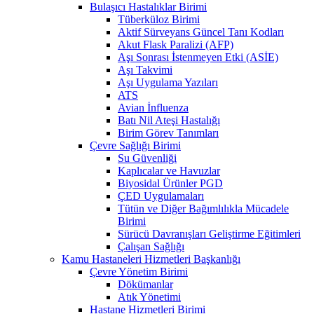
Bulaşıcı Hastalıklar Birimi
Tüberküloz Birimi
Aktif Sürveyans Güncel Tanı Kodları
Akut Flask Paralizi (AFP)
Aşı Sonrası İstenmeyen Etki (ASİE)
Aşı Takvimi
Aşı Uygulama Yazıları
ATS
Avian İnfluenza
Batı Nil Ateşi Hastalığı
Birim Görev Tanımları
Çevre Sağlığı Birimi
Su Güvenliği
Kaplıcalar ve Havuzlar
Biyosidal Ürünler PGD
ÇED Uygulamaları
Tütün ve Diğer Bağımlılıkla Mücadele
Birimi
Sürücü Davranışları Geliştirme Eğitimleri
Çalışan Sağlığı
Kamu Hastaneleri Hizmetleri Başkanlığı
Çevre Yönetim Birimi
Dökümanlar
Atık Yönetimi
Hastane Hizmetleri Birimi