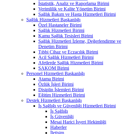
İstatistik, Analiz ve Raporlama Birimi
Verimlilik ve Kalite Yönetim Birimi
Sağlık Bakım ve Hasta Hizmetleri Birimi
Sağlık Hizmetleri Başkanlığı
Özel Hastaneler Birimi
Sağlık Hizmetleri Birimi
Kamu Sağlık Tesisleri Birimi
Sağlık Hizmetleri İzleme, Değerlendirme ve
Denetim Birimi
Tıbbi Cihaz ve Eczacılık Birimi
Acil Sağlık Hizmetleri Birimi
Afetlerde Sağlık Hizmetleri Birimi
SAKOM Birimi
Personel Hizmetleri Başkanlığı
Atama Birimi
Özlük İşleri Birimi
Disiplin İşlemleri Birimi
Eğitim Hizmetleri Birimi
Destek Hizmetleri Başkanlığı
İş Sağlığı ve Güvenliği Hizmetleri Birimi
İş Sağlığı
İş Güvenliği
Mesai Harici İşyeri Hekimliği
Haberler
İletişim