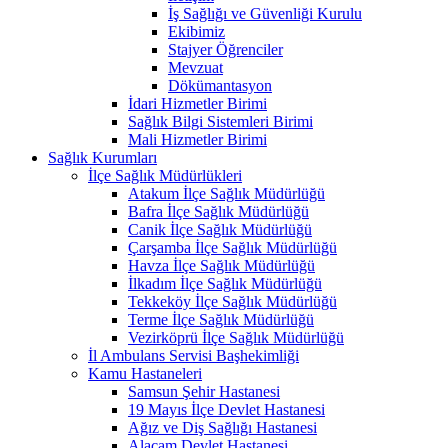
İş Sağlığı ve Güvenliği Kurulu
Ekibimiz
Stajyer Öğrenciler
Mevzuat
Dökümantasyon
İdari Hizmetler Birimi
Sağlık Bilgi Sistemleri Birimi
Mali Hizmetler Birimi
Sağlık Kurumları
İlçe Sağlık Müdürlükleri
Atakum İlçe Sağlık Müdürlüğü
Bafra İlçe Sağlık Müdürlüğü
Canik İlçe Sağlık Müdürlüğü
Çarşamba İlçe Sağlık Müdürlüğü
Havza İlçe Sağlık Müdürlüğü
İlkadım İlçe Sağlık Müdürlüğü
Tekkeköy İlçe Sağlık Müdürlüğü
Terme İlçe Sağlık Müdürlüğü
Vezirköprü İlçe Sağlık Müdürlüğü
İl Ambulans Servisi Başhekimliği
Kamu Hastaneleri
Samsun Şehir Hastanesi
19 Mayıs İlçe Devlet Hastanesi
Ağız ve Diş Sağlığı Hastanesi
Alaçam Devlet Hastanesi