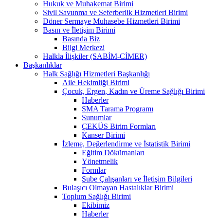
Hukuk ve Muhakemat Birimi
Sivil Savunma ve Seferberlik Hizmetleri Birimi
Döner Sermaye Muhasebe Hizmetleri Birimi
Basın ve İletişim Birimi
Basında Biz
Bilgi Merkezi
Halkla İlişkiler (SABİM-CİMER)
Başkanlıklar
Halk Sağlığı Hizmetleri Başkanlığı
Aile Hekimliği Birimi
Çocuk, Ergen, Kadın ve Üreme Sağlığı Birimi
Haberler
SMA Tarama Programı
Sunumlar
ÇEKÜS Birim Formları
Kanser Birimi
İzleme, Değerlendirme ve İstatistik Birimi
Eğitim Dökümanları
Yönetmelik
Formlar
Şube Çalışanları ve İletişim Bilgileri
Bulaşıcı Olmayan Hastalıklar Birimi
Toplum Sağlığı Birimi
Ekibimiz
Haberler