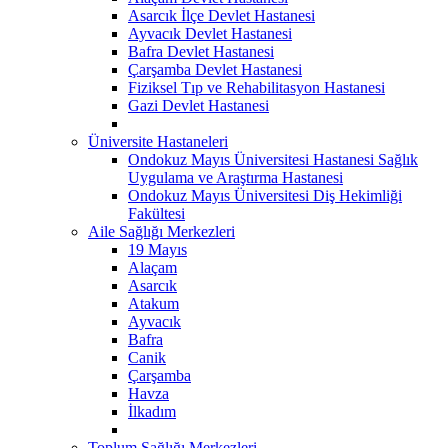
Asarcık İlçe Devlet Hastanesi
Ayvacık Devlet Hastanesi
Bafra Devlet Hastanesi
Çarşamba Devlet Hastanesi
Fiziksel Tıp ve Rehabilitasyon Hastanesi
Gazi Devlet Hastanesi
Üniversite Hastaneleri
Ondokuz Mayıs Üniversitesi Hastanesi Sağlık
Uygulama ve Araştırma Hastanesi
Ondokuz Mayıs Üniversitesi Diş Hekimliği
Fakültesi
Aile Sağlığı Merkezleri
19 Mayıs
Alaçam
Asarcık
Atakum
Ayvacık
Bafra
Canik
Çarşamba
Havza
İlkadım
Toplum Sağlığı Merkezleri