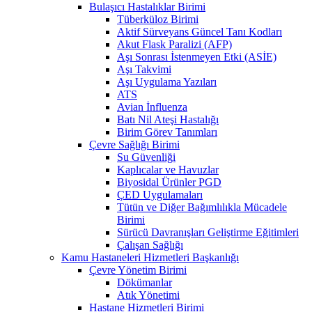
Bulaşıcı Hastalıklar Birimi
Tüberküloz Birimi
Aktif Sürveyans Güncel Tanı Kodları
Akut Flask Paralizi (AFP)
Aşı Sonrası İstenmeyen Etki (ASİE)
Aşı Takvimi
Aşı Uygulama Yazıları
ATS
Avian İnfluenza
Batı Nil Ateşi Hastalığı
Birim Görev Tanımları
Çevre Sağlığı Birimi
Su Güvenliği
Kaplıcalar ve Havuzlar
Biyosidal Ürünler PGD
ÇED Uygulamaları
Tütün ve Diğer Bağımlılıkla Mücadele
Birimi
Sürücü Davranışları Geliştirme Eğitimleri
Çalışan Sağlığı
Kamu Hastaneleri Hizmetleri Başkanlığı
Çevre Yönetim Birimi
Dökümanlar
Atık Yönetimi
Hastane Hizmetleri Birimi