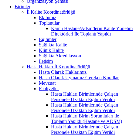
Organizasyon Şeması
Birimler
İl Kalite Koordinatörlüğü
Ekibimiz
Toplantılar
Kamu Hastane/Adsm’lerin Kalite Yönetim
Direktörleri İle Toplantı Yapıldı
Eğitimler
Sağlıkta Kalite
Klinik Kalite
Sağlıkta Akreditasyon
İletişim
Hasta Hakları İl Koordinatörlüğü
Hasta Olarak Haklarımız
Hasta Olarak Uymamız Gereken Kurallar
Mevzuat
Faaliyetler
Hasta Hakları Birimlerinde Çalışan
Personele Uzaktan Eğitim Verildi
Hasta Hakları Birimlerinde Çalışan
Personele Uzaktan Eğitim Verildi
Hasta Hakları Birim Sorumluları ile
Toplantı Yapıldı (Hastane ve ADSM)
Hasta Hakları Birimlerinde Çalışan
Personele Uzaktan Eğitim Verildi