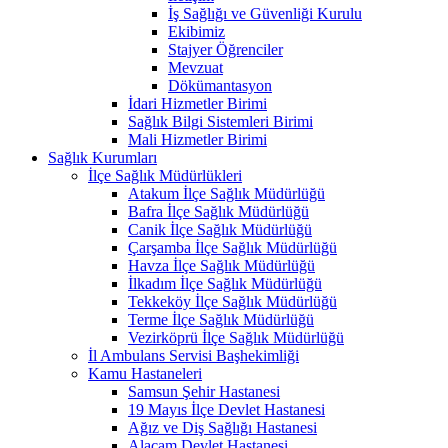
İş Sağlığı ve Güvenliği Kurulu
Ekibimiz
Stajyer Öğrenciler
Mevzuat
Dökümantasyon
İdari Hizmetler Birimi
Sağlık Bilgi Sistemleri Birimi
Mali Hizmetler Birimi
Sağlık Kurumları
İlçe Sağlık Müdürlükleri
Atakum İlçe Sağlık Müdürlüğü
Bafra İlçe Sağlık Müdürlüğü
Canik İlçe Sağlık Müdürlüğü
Çarşamba İlçe Sağlık Müdürlüğü
Havza İlçe Sağlık Müdürlüğü
İlkadım İlçe Sağlık Müdürlüğü
Tekkeköy İlçe Sağlık Müdürlüğü
Terme İlçe Sağlık Müdürlüğü
Vezirköprü İlçe Sağlık Müdürlüğü
İl Ambulans Servisi Başhekimliği
Kamu Hastaneleri
Samsun Şehir Hastanesi
19 Mayıs İlçe Devlet Hastanesi
Ağız ve Diş Sağlığı Hastanesi
Alaçam Devlet Hastanesi