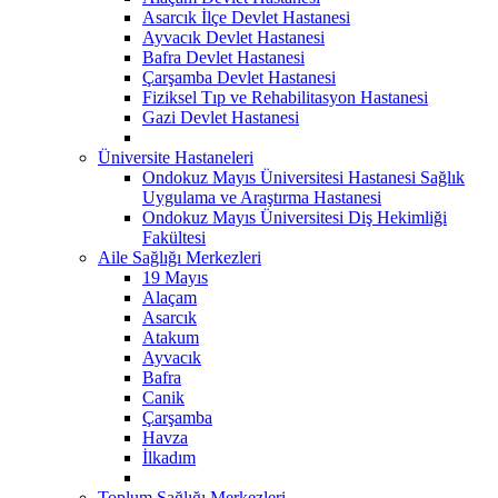
Asarcık İlçe Devlet Hastanesi
Ayvacık Devlet Hastanesi
Bafra Devlet Hastanesi
Çarşamba Devlet Hastanesi
Fiziksel Tıp ve Rehabilitasyon Hastanesi
Gazi Devlet Hastanesi
Üniversite Hastaneleri
Ondokuz Mayıs Üniversitesi Hastanesi Sağlık
Uygulama ve Araştırma Hastanesi
Ondokuz Mayıs Üniversitesi Diş Hekimliği
Fakültesi
Aile Sağlığı Merkezleri
19 Mayıs
Alaçam
Asarcık
Atakum
Ayvacık
Bafra
Canik
Çarşamba
Havza
İlkadım
Toplum Sağlığı Merkezleri