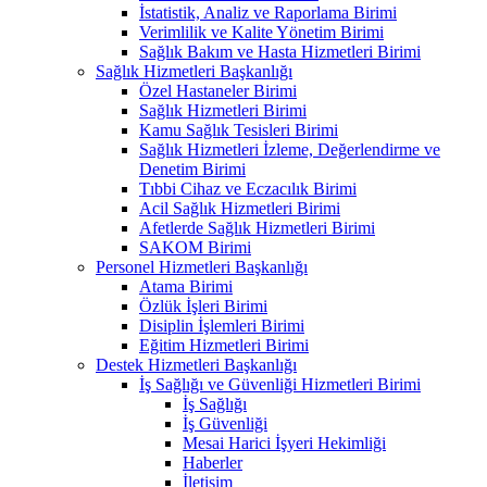
İstatistik, Analiz ve Raporlama Birimi
Verimlilik ve Kalite Yönetim Birimi
Sağlık Bakım ve Hasta Hizmetleri Birimi
Sağlık Hizmetleri Başkanlığı
Özel Hastaneler Birimi
Sağlık Hizmetleri Birimi
Kamu Sağlık Tesisleri Birimi
Sağlık Hizmetleri İzleme, Değerlendirme ve
Denetim Birimi
Tıbbi Cihaz ve Eczacılık Birimi
Acil Sağlık Hizmetleri Birimi
Afetlerde Sağlık Hizmetleri Birimi
SAKOM Birimi
Personel Hizmetleri Başkanlığı
Atama Birimi
Özlük İşleri Birimi
Disiplin İşlemleri Birimi
Eğitim Hizmetleri Birimi
Destek Hizmetleri Başkanlığı
İş Sağlığı ve Güvenliği Hizmetleri Birimi
İş Sağlığı
İş Güvenliği
Mesai Harici İşyeri Hekimliği
Haberler
İletişim