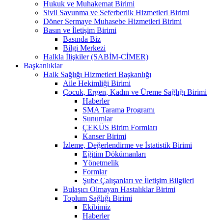
Hukuk ve Muhakemat Birimi
Sivil Savunma ve Seferberlik Hizmetleri Birimi
Döner Sermaye Muhasebe Hizmetleri Birimi
Basın ve İletişim Birimi
Basında Biz
Bilgi Merkezi
Halkla İlişkiler (SABİM-CİMER)
Başkanlıklar
Halk Sağlığı Hizmetleri Başkanlığı
Aile Hekimliği Birimi
Çocuk, Ergen, Kadın ve Üreme Sağlığı Birimi
Haberler
SMA Tarama Programı
Sunumlar
ÇEKÜS Birim Formları
Kanser Birimi
İzleme, Değerlendirme ve İstatistik Birimi
Eğitim Dökümanları
Yönetmelik
Formlar
Şube Çalışanları ve İletişim Bilgileri
Bulaşıcı Olmayan Hastalıklar Birimi
Toplum Sağlığı Birimi
Ekibimiz
Haberler