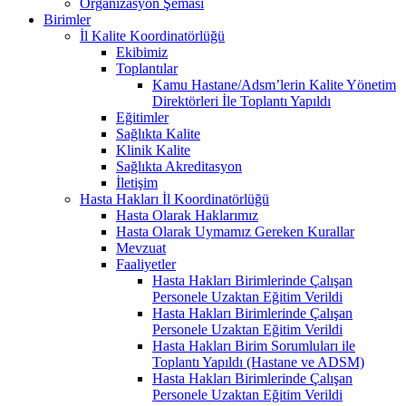
Organizasyon Şeması
Birimler
İl Kalite Koordinatörlüğü
Ekibimiz
Toplantılar
Kamu Hastane/Adsm’lerin Kalite Yönetim
Direktörleri İle Toplantı Yapıldı
Eğitimler
Sağlıkta Kalite
Klinik Kalite
Sağlıkta Akreditasyon
İletişim
Hasta Hakları İl Koordinatörlüğü
Hasta Olarak Haklarımız
Hasta Olarak Uymamız Gereken Kurallar
Mevzuat
Faaliyetler
Hasta Hakları Birimlerinde Çalışan
Personele Uzaktan Eğitim Verildi
Hasta Hakları Birimlerinde Çalışan
Personele Uzaktan Eğitim Verildi
Hasta Hakları Birim Sorumluları ile
Toplantı Yapıldı (Hastane ve ADSM)
Hasta Hakları Birimlerinde Çalışan
Personele Uzaktan Eğitim Verildi