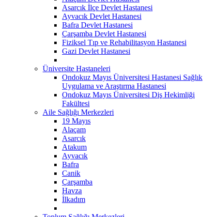
Asarcık İlçe Devlet Hastanesi
Ayvacık Devlet Hastanesi
Bafra Devlet Hastanesi
Çarşamba Devlet Hastanesi
Fiziksel Tıp ve Rehabilitasyon Hastanesi
Gazi Devlet Hastanesi
Üniversite Hastaneleri
Ondokuz Mayıs Üniversitesi Hastanesi Sağlık
Uygulama ve Araştırma Hastanesi
Ondokuz Mayıs Üniversitesi Diş Hekimliği
Fakültesi
Aile Sağlığı Merkezleri
19 Mayıs
Alaçam
Asarcık
Atakum
Ayvacık
Bafra
Canik
Çarşamba
Havza
İlkadım
Toplum Sağlığı Merkezleri