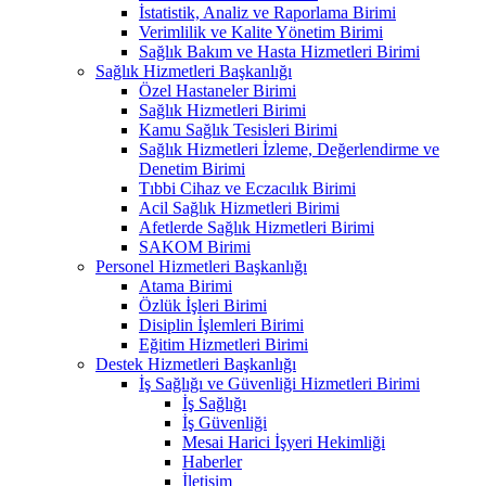
İstatistik, Analiz ve Raporlama Birimi
Verimlilik ve Kalite Yönetim Birimi
Sağlık Bakım ve Hasta Hizmetleri Birimi
Sağlık Hizmetleri Başkanlığı
Özel Hastaneler Birimi
Sağlık Hizmetleri Birimi
Kamu Sağlık Tesisleri Birimi
Sağlık Hizmetleri İzleme, Değerlendirme ve
Denetim Birimi
Tıbbi Cihaz ve Eczacılık Birimi
Acil Sağlık Hizmetleri Birimi
Afetlerde Sağlık Hizmetleri Birimi
SAKOM Birimi
Personel Hizmetleri Başkanlığı
Atama Birimi
Özlük İşleri Birimi
Disiplin İşlemleri Birimi
Eğitim Hizmetleri Birimi
Destek Hizmetleri Başkanlığı
İş Sağlığı ve Güvenliği Hizmetleri Birimi
İş Sağlığı
İş Güvenliği
Mesai Harici İşyeri Hekimliği
Haberler
İletişim