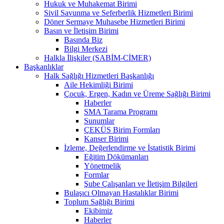
Hukuk ve Muhakemat Birimi
Sivil Savunma ve Seferberlik Hizmetleri Birimi
Döner Sermaye Muhasebe Hizmetleri Birimi
Basın ve İletişim Birimi
Basında Biz
Bilgi Merkezi
Halkla İlişkiler (SABİM-CİMER)
Başkanlıklar
Halk Sağlığı Hizmetleri Başkanlığı
Aile Hekimliği Birimi
Çocuk, Ergen, Kadın ve Üreme Sağlığı Birimi
Haberler
SMA Tarama Programı
Sunumlar
ÇEKÜS Birim Formları
Kanser Birimi
İzleme, Değerlendirme ve İstatistik Birimi
Eğitim Dökümanları
Yönetmelik
Formlar
Şube Çalışanları ve İletişim Bilgileri
Bulaşıcı Olmayan Hastalıklar Birimi
Toplum Sağlığı Birimi
Ekibimiz
Haberler