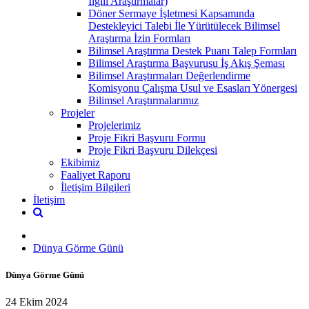
İlgili Araştırmalar)
Döner Sermaye İşletmesi Kapsamında
Destekleyici Talebi İle Yürütülecek Bilimsel
Araştırma İzin Formları
Bilimsel Araştırma Destek Puanı Talep Formları
Bilimsel Araştırma Başvurusu İş Akış Şeması
Bilimsel Araştırmaları Değerlendirme
Komisyonu Çalışma Usul ve Esasları Yönergesi
Bilimsel Araştırmalarımız
Projeler
Projelerimiz
Proje Fikri Başvuru Formu
Proje Fikri Başvuru Dilekçesi
Ekibimiz
Faaliyet Raporu
İletişim Bilgileri
İletişim
Dünya Görme Günü
Dünya Görme Günü
24 Ekim 2024