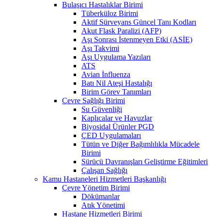
Bulaşıcı Hastalıklar Birimi
Tüberküloz Birimi
Aktif Sürveyans Güncel Tanı Kodları
Akut Flask Paralizi (AFP)
Aşı Sonrası İstenmeyen Etki (ASİE)
Aşı Takvimi
Aşı Uygulama Yazıları
ATS
Avian İnfluenza
Batı Nil Ateşi Hastalığı
Birim Görev Tanımları
Çevre Sağlığı Birimi
Su Güvenliği
Kaplıcalar ve Havuzlar
Biyosidal Ürünler PGD
ÇED Uygulamaları
Tütün ve Diğer Bağımlılıkla Mücadele
Birimi
Sürücü Davranışları Geliştirme Eğitimleri
Çalışan Sağlığı
Kamu Hastaneleri Hizmetleri Başkanlığı
Çevre Yönetim Birimi
Dökümanlar
Atık Yönetimi
Hastane Hizmetleri Birimi