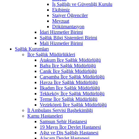
İş Sağlığı ve Güvenliği Kurulu
Ekibimiz
Stajyer Öğrenciler
Mevzuat
Dökümantasyon
İdari Hizmetler Birimi
Sağlık Bilgi Sistemleri Birimi
Mali Hizmetler Birimi
Sağlık Kurumları
İlçe Sağlık Müdürlükleri
Atakum İlçe Sağlık Müdürlüğü
Bafra İlçe Sağlık Müdürlüğü
Canik İlçe Sağlık Müdürlüğü
Çarşamba İlçe Sağlık Müdürlüğü
Havza İlçe Sağlık Müdürlüğü
İlkadım İlçe Sağlık Müdürlüğü
Tekkeköy İlçe Sağlık Müdürlüğü
Terme İlçe Sağlık Müdürlüğü
Vezirköprü İlçe Sağlık Müdürlüğü
İl Ambulans Servisi Başhekimliği
Kamu Hastaneleri
Samsun Şehir Hastanesi
19 Mayıs İlçe Devlet Hastanesi
Ağız ve Diş Sağlığı Hastanesi
Alaçam Devlet Hastanesi