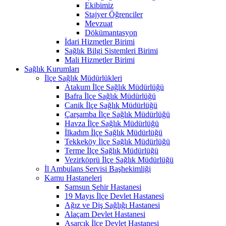
Ekibimiz
Stajyer Öğrenciler
Mevzuat
Dökümantasyon
İdari Hizmetler Birimi
Sağlık Bilgi Sistemleri Birimi
Mali Hizmetler Birimi
Sağlık Kurumları
İlçe Sağlık Müdürlükleri
Atakum İlçe Sağlık Müdürlüğü
Bafra İlçe Sağlık Müdürlüğü
Canik İlçe Sağlık Müdürlüğü
Çarşamba İlçe Sağlık Müdürlüğü
Havza İlçe Sağlık Müdürlüğü
İlkadım İlçe Sağlık Müdürlüğü
Tekkeköy İlçe Sağlık Müdürlüğü
Terme İlçe Sağlık Müdürlüğü
Vezirköprü İlçe Sağlık Müdürlüğü
İl Ambulans Servisi Başhekimliği
Kamu Hastaneleri
Samsun Şehir Hastanesi
19 Mayıs İlçe Devlet Hastanesi
Ağız ve Diş Sağlığı Hastanesi
Alaçam Devlet Hastanesi
Asarcık İlçe Devlet Hastanesi