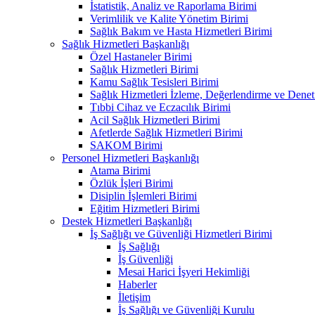
İstatistik, Analiz ve Raporlama Birimi
Verimlilik ve Kalite Yönetim Birimi
Sağlık Bakım ve Hasta Hizmetleri Birimi
Sağlık Hizmetleri Başkanlığı
Özel Hastaneler Birimi
Sağlık Hizmetleri Birimi
Kamu Sağlık Tesisleri Birimi
Sağlık Hizmetleri İzleme, Değerlendirme ve Denet
Tıbbi Cihaz ve Eczacılık Birimi
Acil Sağlık Hizmetleri Birimi
Afetlerde Sağlık Hizmetleri Birimi
SAKOM Birimi
Personel Hizmetleri Başkanlığı
Atama Birimi
Özlük İşleri Birimi
Disiplin İşlemleri Birimi
Eğitim Hizmetleri Birimi
Destek Hizmetleri Başkanlığı
İş Sağlığı ve Güvenliği Hizmetleri Birimi
İş Sağlığı
İş Güvenliği
Mesai Harici İşyeri Hekimliği
Haberler
İletişim
İş Sağlığı ve Güvenliği Kurulu