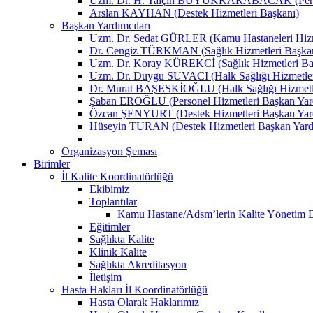
Uzm. Dr. H. Yalçın BÜYÜKKARABACAK (Person
Arslan KAYHAN (Destek Hizmetleri Başkanı)
Başkan Yardımcıları
Uzm. Dr. Sedat GÜRLER (Kamu Hastaneleri Hizme
Dr. Cengiz TÜRKMAN (Sağlık Hizmetleri Başkan
Uzm. Dr. Koray KÜREKCİ (Sağlık Hizmetleri Baş
Uzm. Dr. Duygu SUVACI (Halk Sağlığı Hizmetler
Dr. Murat BAŞESKİOĞLU (Halk Sağlığı Hizmetle
Şaban EROĞLU (Personel Hizmetleri Başkan Yard
Özcan ŞENYURT (Destek Hizmetleri Başkan Yard
Hüseyin TURAN (Destek Hizmetleri Başkan Yard
Organizasyon Şeması
Birimler
İl Kalite Koordinatörlüğü
Ekibimiz
Toplantılar
Kamu Hastane/Adsm’lerin Kalite Yönetim Dir
Eğitimler
Sağlıkta Kalite
Klinik Kalite
Sağlıkta Akreditasyon
İletişim
Hasta Hakları İl Koordinatörlüğü
Hasta Olarak Haklarımız