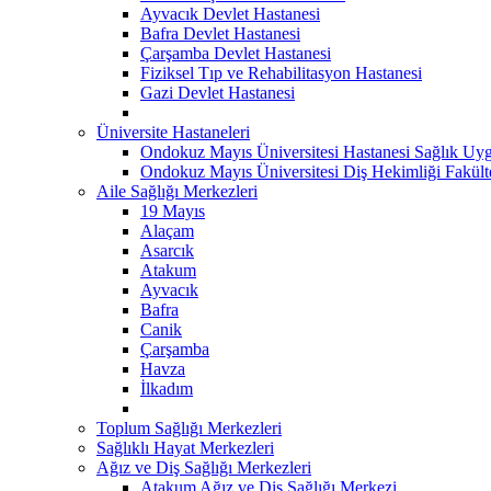
Ayvacık Devlet Hastanesi
Bafra Devlet Hastanesi
Çarşamba Devlet Hastanesi
Fiziksel Tıp ve Rehabilitasyon Hastanesi
Gazi Devlet Hastanesi
Üniversite Hastaneleri
Ondokuz Mayıs Üniversitesi Hastanesi Sağlık Uyg
Ondokuz Mayıs Üniversitesi Diş Hekimliği Fakült
Aile Sağlığı Merkezleri
19 Mayıs
Alaçam
Asarcık
Atakum
Ayvacık
Bafra
Canik
Çarşamba
Havza
İlkadım
Toplum Sağlığı Merkezleri
Sağlıklı Hayat Merkezleri
Ağız ve Diş Sağlığı Merkezleri
Atakum Ağız ve Diş Sağlığı Merkezi