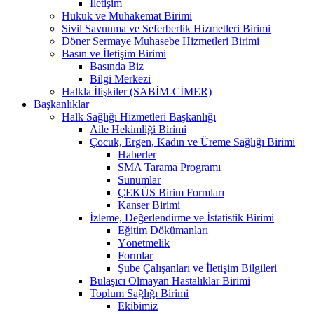
İletişim
Hukuk ve Muhakemat Birimi
Sivil Savunma ve Seferberlik Hizmetleri Birimi
Döner Sermaye Muhasebe Hizmetleri Birimi
Basın ve İletişim Birimi
Basında Biz
Bilgi Merkezi
Halkla İlişkiler (SABİM-CİMER)
Başkanlıklar
Halk Sağlığı Hizmetleri Başkanlığı
Aile Hekimliği Birimi
Çocuk, Ergen, Kadın ve Üreme Sağlığı Birimi
Haberler
SMA Tarama Programı
Sunumlar
ÇEKÜS Birim Formları
Kanser Birimi
İzleme, Değerlendirme ve İstatistik Birimi
Eğitim Dökümanları
Yönetmelik
Formlar
Şube Çalışanları ve İletişim Bilgileri
Bulaşıcı Olmayan Hastalıklar Birimi
Toplum Sağlığı Birimi
Ekibimiz