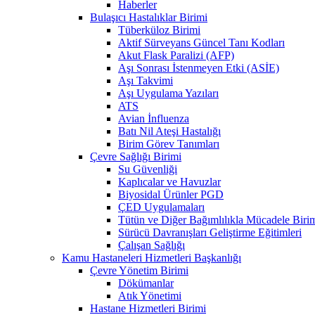
Haberler
Bulaşıcı Hastalıklar Birimi
Tüberküloz Birimi
Aktif Sürveyans Güncel Tanı Kodları
Akut Flask Paralizi (AFP)
Aşı Sonrası İstenmeyen Etki (ASİE)
Aşı Takvimi
Aşı Uygulama Yazıları
ATS
Avian İnfluenza
Batı Nil Ateşi Hastalığı
Birim Görev Tanımları
Çevre Sağlığı Birimi
Su Güvenliği
Kaplıcalar ve Havuzlar
Biyosidal Ürünler PGD
ÇED Uygulamaları
Tütün ve Diğer Bağımlılıkla Mücadele Biri
Sürücü Davranışları Geliştirme Eğitimleri
Çalışan Sağlığı
Kamu Hastaneleri Hizmetleri Başkanlığı
Çevre Yönetim Birimi
Dökümanlar
Atık Yönetimi
Hastane Hizmetleri Birimi