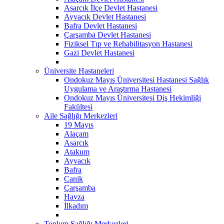
Asarcık İlçe Devlet Hastanesi
Ayvacık Devlet Hastanesi
Bafra Devlet Hastanesi
Çarşamba Devlet Hastanesi
Fiziksel Tıp ve Rehabilitasyon Hastanesi
Gazi Devlet Hastanesi
Üniversite Hastaneleri
Ondokuz Mayıs Üniversitesi Hastanesi Sağlık
Uygulama ve Araştırma Hastanesi
Ondokuz Mayıs Üniversitesi Diş Hekimliği
Fakültesi
Aile Sağlığı Merkezleri
19 Mayıs
Alaçam
Asarcık
Atakum
Ayvacık
Bafra
Canik
Çarşamba
Havza
İlkadım
Toplum Sağlığı Merkezleri