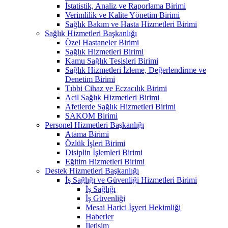
İstatistik, Analiz ve Raporlama Birimi
Verimlilik ve Kalite Yönetim Birimi
Sağlık Bakım ve Hasta Hizmetleri Birimi
Sağlık Hizmetleri Başkanlığı
Özel Hastaneler Birimi
Sağlık Hizmetleri Birimi
Kamu Sağlık Tesisleri Birimi
Sağlık Hizmetleri İzleme, Değerlendirme ve
Denetim Birimi
Tıbbi Cihaz ve Eczacılık Birimi
Acil Sağlık Hizmetleri Birimi
Afetlerde Sağlık Hizmetleri Birimi
SAKOM Birimi
Personel Hizmetleri Başkanlığı
Atama Birimi
Özlük İşleri Birimi
Disiplin İşlemleri Birimi
Eğitim Hizmetleri Birimi
Destek Hizmetleri Başkanlığı
İş Sağlığı ve Güvenliği Hizmetleri Birimi
İş Sağlığı
İş Güvenliği
Mesai Harici İşyeri Hekimliği
Haberler
İletişim