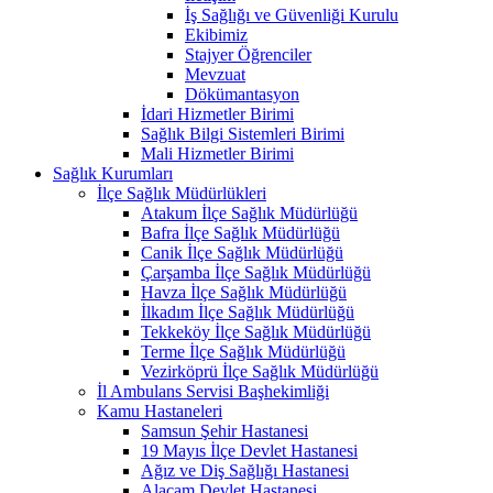
İş Sağlığı ve Güvenliği Kurulu
Ekibimiz
Stajyer Öğrenciler
Mevzuat
Dökümantasyon
İdari Hizmetler Birimi
Sağlık Bilgi Sistemleri Birimi
Mali Hizmetler Birimi
Sağlık Kurumları
İlçe Sağlık Müdürlükleri
Atakum İlçe Sağlık Müdürlüğü
Bafra İlçe Sağlık Müdürlüğü
Canik İlçe Sağlık Müdürlüğü
Çarşamba İlçe Sağlık Müdürlüğü
Havza İlçe Sağlık Müdürlüğü
İlkadım İlçe Sağlık Müdürlüğü
Tekkeköy İlçe Sağlık Müdürlüğü
Terme İlçe Sağlık Müdürlüğü
Vezirköprü İlçe Sağlık Müdürlüğü
İl Ambulans Servisi Başhekimliği
Kamu Hastaneleri
Samsun Şehir Hastanesi
19 Mayıs İlçe Devlet Hastanesi
Ağız ve Diş Sağlığı Hastanesi
Alaçam Devlet Hastanesi