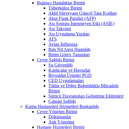
Bulaşıcı Hastalıklar Birimi
Tüberküloz Birimi
Aktif Sürveyans Güncel Tanı Kodları
Akut Flask Paralizi (AFP)
Aşı Sonrası İstenmeyen Etki (ASİE)
Aşı Takvimi
Aşı Uygulama Yazıları
ATS
Avian İnfluenza
Batı Nil Ateşi Hastalığı
Birim Görev Tanımları
Çevre Sağlığı Birimi
Su Güvenliği
Kaplıcalar ve Havuzlar
Biyosidal Ürünler PGD
ÇED Uygulamaları
Tütün ve Diğer Bağımlılıkla Mücadele
Birimi
Sürücü Davranışları Geliştirme Eğitimleri
Çalışan Sağlığı
Kamu Hastaneleri Hizmetleri Başkanlığı
Çevre Yönetim Birimi
Dökümanlar
Atık Yönetimi
Hastane Hizmetleri Birimi