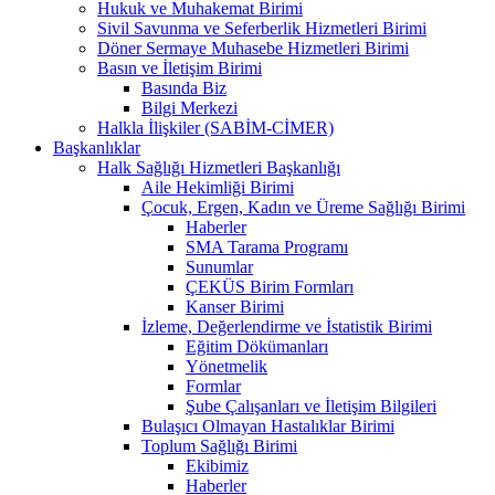
Hukuk ve Muhakemat Birimi
Sivil Savunma ve Seferberlik Hizmetleri Birimi
Döner Sermaye Muhasebe Hizmetleri Birimi
Basın ve İletişim Birimi
Basında Biz
Bilgi Merkezi
Halkla İlişkiler (SABİM-CİMER)
Başkanlıklar
Halk Sağlığı Hizmetleri Başkanlığı
Aile Hekimliği Birimi
Çocuk, Ergen, Kadın ve Üreme Sağlığı Birimi
Haberler
SMA Tarama Programı
Sunumlar
ÇEKÜS Birim Formları
Kanser Birimi
İzleme, Değerlendirme ve İstatistik Birimi
Eğitim Dökümanları
Yönetmelik
Formlar
Şube Çalışanları ve İletişim Bilgileri
Bulaşıcı Olmayan Hastalıklar Birimi
Toplum Sağlığı Birimi
Ekibimiz
Haberler