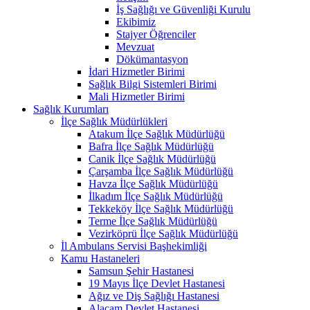
İş Sağlığı ve Güvenliği Kurulu
Ekibimiz
Stajyer Öğrenciler
Mevzuat
Dökümantasyon
İdari Hizmetler Birimi
Sağlık Bilgi Sistemleri Birimi
Mali Hizmetler Birimi
Sağlık Kurumları
İlçe Sağlık Müdürlükleri
Atakum İlçe Sağlık Müdürlüğü
Bafra İlçe Sağlık Müdürlüğü
Canik İlçe Sağlık Müdürlüğü
Çarşamba İlçe Sağlık Müdürlüğü
Havza İlçe Sağlık Müdürlüğü
İlkadım İlçe Sağlık Müdürlüğü
Tekkeköy İlçe Sağlık Müdürlüğü
Terme İlçe Sağlık Müdürlüğü
Vezirköprü İlçe Sağlık Müdürlüğü
İl Ambulans Servisi Başhekimliği
Kamu Hastaneleri
Samsun Şehir Hastanesi
19 Mayıs İlçe Devlet Hastanesi
Ağız ve Diş Sağlığı Hastanesi
Alaçam Devlet Hastanesi