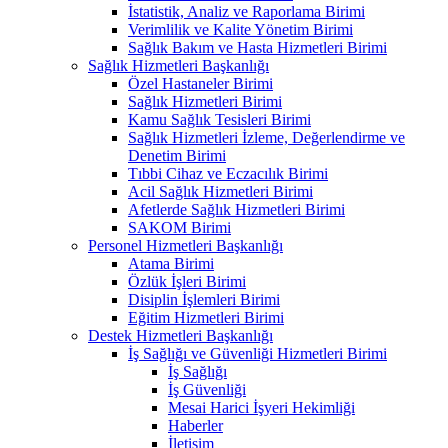
İstatistik, Analiz ve Raporlama Birimi
Verimlilik ve Kalite Yönetim Birimi
Sağlık Bakım ve Hasta Hizmetleri Birimi
Sağlık Hizmetleri Başkanlığı
Özel Hastaneler Birimi
Sağlık Hizmetleri Birimi
Kamu Sağlık Tesisleri Birimi
Sağlık Hizmetleri İzleme, Değerlendirme ve
Denetim Birimi
Tıbbi Cihaz ve Eczacılık Birimi
Acil Sağlık Hizmetleri Birimi
Afetlerde Sağlık Hizmetleri Birimi
SAKOM Birimi
Personel Hizmetleri Başkanlığı
Atama Birimi
Özlük İşleri Birimi
Disiplin İşlemleri Birimi
Eğitim Hizmetleri Birimi
Destek Hizmetleri Başkanlığı
İş Sağlığı ve Güvenliği Hizmetleri Birimi
İş Sağlığı
İş Güvenliği
Mesai Harici İşyeri Hekimliği
Haberler
İletişim