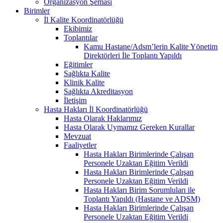
Organizasyon Şeması
Birimler
İl Kalite Koordinatörlüğü
Ekibimiz
Toplantılar
Kamu Hastane/Adsm’lerin Kalite Yönetim
Direktörleri İle Toplantı Yapıldı
Eğitimler
Sağlıkta Kalite
Klinik Kalite
Sağlıkta Akreditasyon
İletişim
Hasta Hakları İl Koordinatörlüğü
Hasta Olarak Haklarımız
Hasta Olarak Uymamız Gereken Kurallar
Mevzuat
Faaliyetler
Hasta Hakları Birimlerinde Çalışan
Personele Uzaktan Eğitim Verildi
Hasta Hakları Birimlerinde Çalışan
Personele Uzaktan Eğitim Verildi
Hasta Hakları Birim Sorumluları ile
Toplantı Yapıldı (Hastane ve ADSM)
Hasta Hakları Birimlerinde Çalışan
Personele Uzaktan Eğitim Verildi