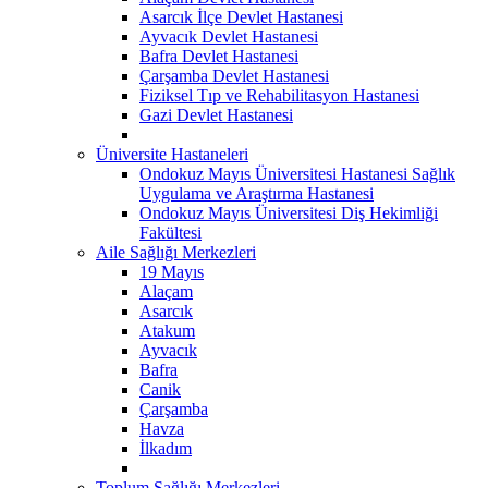
Asarcık İlçe Devlet Hastanesi
Ayvacık Devlet Hastanesi
Bafra Devlet Hastanesi
Çarşamba Devlet Hastanesi
Fiziksel Tıp ve Rehabilitasyon Hastanesi
Gazi Devlet Hastanesi
Üniversite Hastaneleri
Ondokuz Mayıs Üniversitesi Hastanesi Sağlık
Uygulama ve Araştırma Hastanesi
Ondokuz Mayıs Üniversitesi Diş Hekimliği
Fakültesi
Aile Sağlığı Merkezleri
19 Mayıs
Alaçam
Asarcık
Atakum
Ayvacık
Bafra
Canik
Çarşamba
Havza
İlkadım
Toplum Sağlığı Merkezleri