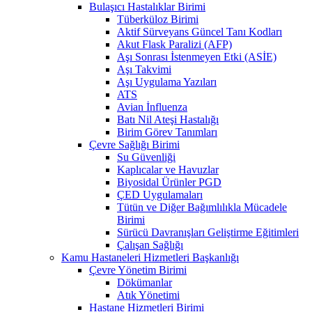
Bulaşıcı Hastalıklar Birimi
Tüberküloz Birimi
Aktif Sürveyans Güncel Tanı Kodları
Akut Flask Paralizi (AFP)
Aşı Sonrası İstenmeyen Etki (ASİE)
Aşı Takvimi
Aşı Uygulama Yazıları
ATS
Avian İnfluenza
Batı Nil Ateşi Hastalığı
Birim Görev Tanımları
Çevre Sağlığı Birimi
Su Güvenliği
Kaplıcalar ve Havuzlar
Biyosidal Ürünler PGD
ÇED Uygulamaları
Tütün ve Diğer Bağımlılıkla Mücadele
Birimi
Sürücü Davranışları Geliştirme Eğitimleri
Çalışan Sağlığı
Kamu Hastaneleri Hizmetleri Başkanlığı
Çevre Yönetim Birimi
Dökümanlar
Atık Yönetimi
Hastane Hizmetleri Birimi