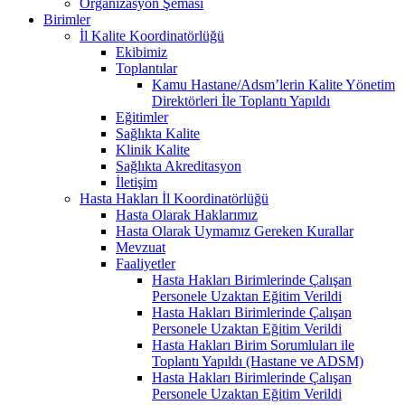
Organizasyon Şeması
Birimler
İl Kalite Koordinatörlüğü
Ekibimiz
Toplantılar
Kamu Hastane/Adsm’lerin Kalite Yönetim
Direktörleri İle Toplantı Yapıldı
Eğitimler
Sağlıkta Kalite
Klinik Kalite
Sağlıkta Akreditasyon
İletişim
Hasta Hakları İl Koordinatörlüğü
Hasta Olarak Haklarımız
Hasta Olarak Uymamız Gereken Kurallar
Mevzuat
Faaliyetler
Hasta Hakları Birimlerinde Çalışan
Personele Uzaktan Eğitim Verildi
Hasta Hakları Birimlerinde Çalışan
Personele Uzaktan Eğitim Verildi
Hasta Hakları Birim Sorumluları ile
Toplantı Yapıldı (Hastane ve ADSM)
Hasta Hakları Birimlerinde Çalışan
Personele Uzaktan Eğitim Verildi