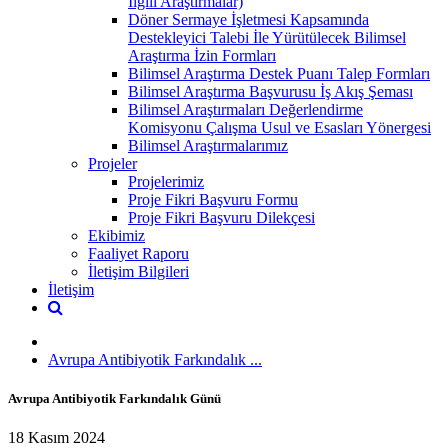
İlgili Araştırmalar)
Döner Sermaye İşletmesi Kapsamında
Destekleyici Talebi İle Yürütülecek Bilimsel
Araştırma İzin Formları
Bilimsel Araştırma Destek Puanı Talep Formları
Bilimsel Araştırma Başvurusu İş Akış Şeması
Bilimsel Araştırmaları Değerlendirme
Komisyonu Çalışma Usul ve Esasları Yönergesi
Bilimsel Araştırmalarımız
Projeler
Projelerimiz
Proje Fikri Başvuru Formu
Proje Fikri Başvuru Dilekçesi
Ekibimiz
Faaliyet Raporu
İletişim Bilgileri
İletişim
Avrupa Antibiyotik Farkındalık ...
Avrupa Antibiyotik Farkındalık Günü
18 Kasım 2024