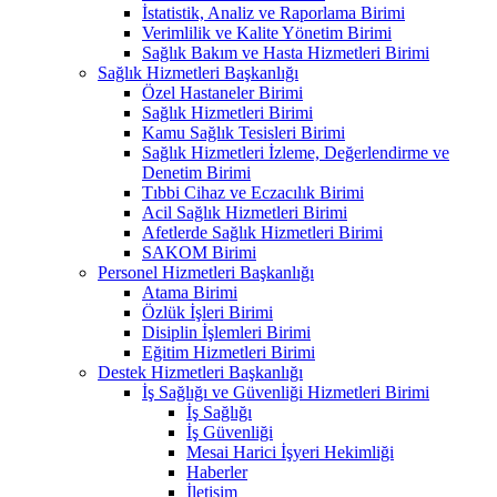
İstatistik, Analiz ve Raporlama Birimi
Verimlilik ve Kalite Yönetim Birimi
Sağlık Bakım ve Hasta Hizmetleri Birimi
Sağlık Hizmetleri Başkanlığı
Özel Hastaneler Birimi
Sağlık Hizmetleri Birimi
Kamu Sağlık Tesisleri Birimi
Sağlık Hizmetleri İzleme, Değerlendirme ve
Denetim Birimi
Tıbbi Cihaz ve Eczacılık Birimi
Acil Sağlık Hizmetleri Birimi
Afetlerde Sağlık Hizmetleri Birimi
SAKOM Birimi
Personel Hizmetleri Başkanlığı
Atama Birimi
Özlük İşleri Birimi
Disiplin İşlemleri Birimi
Eğitim Hizmetleri Birimi
Destek Hizmetleri Başkanlığı
İş Sağlığı ve Güvenliği Hizmetleri Birimi
İş Sağlığı
İş Güvenliği
Mesai Harici İşyeri Hekimliği
Haberler
İletişim