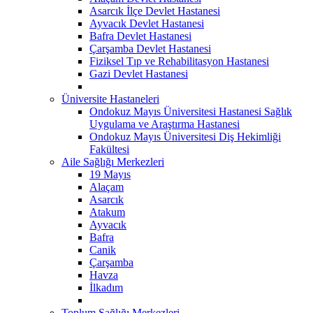
Asarcık İlçe Devlet Hastanesi
Ayvacık Devlet Hastanesi
Bafra Devlet Hastanesi
Çarşamba Devlet Hastanesi
Fiziksel Tıp ve Rehabilitasyon Hastanesi
Gazi Devlet Hastanesi
Üniversite Hastaneleri
Ondokuz Mayıs Üniversitesi Hastanesi Sağlık
Uygulama ve Araştırma Hastanesi
Ondokuz Mayıs Üniversitesi Diş Hekimliği
Fakültesi
Aile Sağlığı Merkezleri
19 Mayıs
Alaçam
Asarcık
Atakum
Ayvacık
Bafra
Canik
Çarşamba
Havza
İlkadım
Toplum Sağlığı Merkezleri