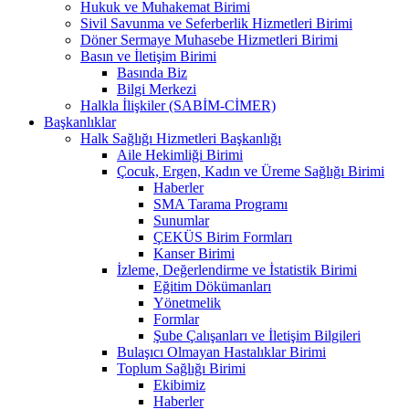
Hukuk ve Muhakemat Birimi
Sivil Savunma ve Seferberlik Hizmetleri Birimi
Döner Sermaye Muhasebe Hizmetleri Birimi
Basın ve İletişim Birimi
Basında Biz
Bilgi Merkezi
Halkla İlişkiler (SABİM-CİMER)
Başkanlıklar
Halk Sağlığı Hizmetleri Başkanlığı
Aile Hekimliği Birimi
Çocuk, Ergen, Kadın ve Üreme Sağlığı Birimi
Haberler
SMA Tarama Programı
Sunumlar
ÇEKÜS Birim Formları
Kanser Birimi
İzleme, Değerlendirme ve İstatistik Birimi
Eğitim Dökümanları
Yönetmelik
Formlar
Şube Çalışanları ve İletişim Bilgileri
Bulaşıcı Olmayan Hastalıklar Birimi
Toplum Sağlığı Birimi
Ekibimiz
Haberler