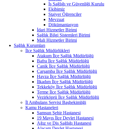
İş Sağlığı ve Güvenliği Kurulu
Ekibimiz
Stajyer Öğrenciler
Mevzuat
Dökümantasyon
İdari Hizmetler Birimi
Sağlık Bilgi Sistemleri Birimi
Mali Hizmetler Birimi
Sağlık Kurumları
İlçe Sağlık Müdürlükleri
Atakum İlçe Sağlık Müdürlüğü
Bafra İlçe Sağlık Müdürlüğü
Canik İlçe Sağlık Müdürlüğü
Çarşamba İlçe Sağlık Müdürlüğü
Havza İlçe Sağlık Müdürlüğü
İlkadım İlçe Sağlık Müdürlüğü
Tekkeköy İlçe Sağlık Müdürlüğü
Terme İlçe Sağlık Müdürlüğü
Vezirköprü İlçe Sağlık Müdürlüğü
İl Ambulans Servisi Başhekimliği
Kamu Hastaneleri
Samsun Şehir Hastanesi
19 Mayıs İlçe Devlet Hastanesi
Ağız ve Diş Sağlığı Hastanesi
Alaçam Devlet Hastanesi