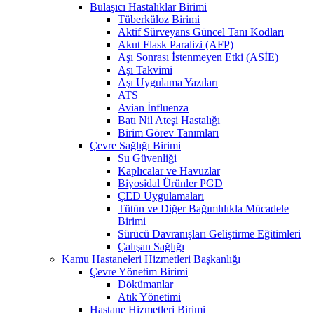
Bulaşıcı Hastalıklar Birimi
Tüberküloz Birimi
Aktif Sürveyans Güncel Tanı Kodları
Akut Flask Paralizi (AFP)
Aşı Sonrası İstenmeyen Etki (ASİE)
Aşı Takvimi
Aşı Uygulama Yazıları
ATS
Avian İnfluenza
Batı Nil Ateşi Hastalığı
Birim Görev Tanımları
Çevre Sağlığı Birimi
Su Güvenliği
Kaplıcalar ve Havuzlar
Biyosidal Ürünler PGD
ÇED Uygulamaları
Tütün ve Diğer Bağımlılıkla Mücadele
Birimi
Sürücü Davranışları Geliştirme Eğitimleri
Çalışan Sağlığı
Kamu Hastaneleri Hizmetleri Başkanlığı
Çevre Yönetim Birimi
Dökümanlar
Atık Yönetimi
Hastane Hizmetleri Birimi