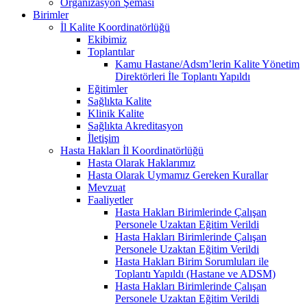
Organizasyon Şeması
Birimler
İl Kalite Koordinatörlüğü
Ekibimiz
Toplantılar
Kamu Hastane/Adsm’lerin Kalite Yönetim
Direktörleri İle Toplantı Yapıldı
Eğitimler
Sağlıkta Kalite
Klinik Kalite
Sağlıkta Akreditasyon
İletişim
Hasta Hakları İl Koordinatörlüğü
Hasta Olarak Haklarımız
Hasta Olarak Uymamız Gereken Kurallar
Mevzuat
Faaliyetler
Hasta Hakları Birimlerinde Çalışan
Personele Uzaktan Eğitim Verildi
Hasta Hakları Birimlerinde Çalışan
Personele Uzaktan Eğitim Verildi
Hasta Hakları Birim Sorumluları ile
Toplantı Yapıldı (Hastane ve ADSM)
Hasta Hakları Birimlerinde Çalışan
Personele Uzaktan Eğitim Verildi