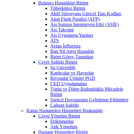
Bulaşıcı Hastalıklar Birimi
Tüberküloz Birimi
Aktif Sürveyans Güncel Tanı Kodları
Akut Flask Paralizi (AFP)
Aşı Sonrası İstenmeyen Etki (ASİE)
Aşı Takvimi
Aşı Uygulama Yazıları
ATS
Avian İnfluenza
Batı Nil Ateşi Hastalığı
Birim Görev Tanımları
Çevre Sağlığı Birimi
Su Güvenliği
Kaplıcalar ve Havuzlar
Biyosidal Ürünler PGD
ÇED Uygulamaları
Tütün ve Diğer Bağımlılıkla Mücadele
Birimi
Sürücü Davranışları Geliştirme Eğitimleri
Çalışan Sağlığı
Kamu Hastaneleri Hizmetleri Başkanlığı
Çevre Yönetim Birimi
Dökümanlar
Atık Yönetimi
Hastane Hizmetleri Birimi