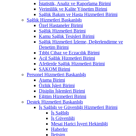
İstatistik, Analiz ve Raporlama Birimi
Verimlilik ve Kalite Yönetim Birimi
Sağlık Bakım ve Hasta Hizmetleri Birimi
Sağlık Hizmetleri Başkanlığı
Özel Hastaneler Birimi
Sağlık Hizmetleri Birimi
Kamu Sağlık Tesisleri Birimi
Sağlık Hizmetleri İzleme, Değerlendirme ve
Denetim Birimi
Tıbbi Cihaz ve Eczacılık Birimi
Acil Sağlık Hizmetleri Birimi
Afetlerde Sağlık Hizmetleri Birimi
SAKOM Birimi
Personel Hizmetleri Başkanlığı
Atama Birimi
Özlük İşleri Birimi
Disiplin İşlemleri Birimi
Eğitim Hizmetleri Birimi
Destek Hizmetleri Başkanlığı
İş Sağlığı ve Güvenliği Hizmetleri Birimi
İş Sağlığı
İş Güvenliği
Mesai Harici İşyeri Hekimliği
Haberler
İletişim