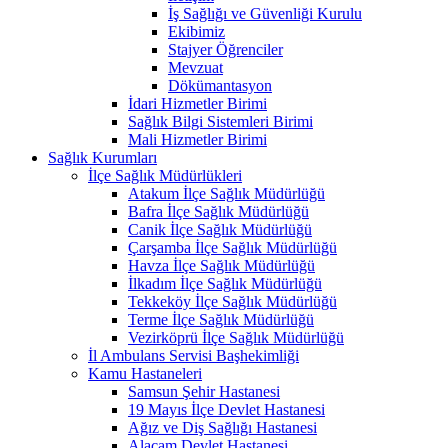
İş Sağlığı ve Güvenliği Kurulu
Ekibimiz
Stajyer Öğrenciler
Mevzuat
Dökümantasyon
İdari Hizmetler Birimi
Sağlık Bilgi Sistemleri Birimi
Mali Hizmetler Birimi
Sağlık Kurumları
İlçe Sağlık Müdürlükleri
Atakum İlçe Sağlık Müdürlüğü
Bafra İlçe Sağlık Müdürlüğü
Canik İlçe Sağlık Müdürlüğü
Çarşamba İlçe Sağlık Müdürlüğü
Havza İlçe Sağlık Müdürlüğü
İlkadım İlçe Sağlık Müdürlüğü
Tekkeköy İlçe Sağlık Müdürlüğü
Terme İlçe Sağlık Müdürlüğü
Vezirköprü İlçe Sağlık Müdürlüğü
İl Ambulans Servisi Başhekimliği
Kamu Hastaneleri
Samsun Şehir Hastanesi
19 Mayıs İlçe Devlet Hastanesi
Ağız ve Diş Sağlığı Hastanesi
Alaçam Devlet Hastanesi