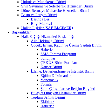
Hukuk ve Muhakemat Birimi
Sivil Savunma ve Seferberlik Hizmetleri Birimi
Döner Sermaye Muhasebe Hizmetleri Birimi
Basın ve İletişim Birimi
Basında Biz
Bilgi Merkezi
Halkla İlişkiler (SABİM-CİMER)
Başkanlıklar
Halk Sağlığı Hizmetleri Başkanlığı
Aile Hekimliği Birimi
Çocuk, Ergen, Kadın ve Üreme Sağlığı Birimi
Haberler
SMA Tarama Programı
Sunumlar
ÇEKÜS Birim Formları
Kanser Birimi
İzleme, Değerlendirme ve İstatistik Birimi
Eğitim Dökümanları
Yönetmelik
Formlar
Şube Çalışanları ve İletişim Bilgileri
Bulaşıcı Olmayan Hastalıklar Birimi
Toplum Sağlığı Birimi
Ekibimiz
Haberler