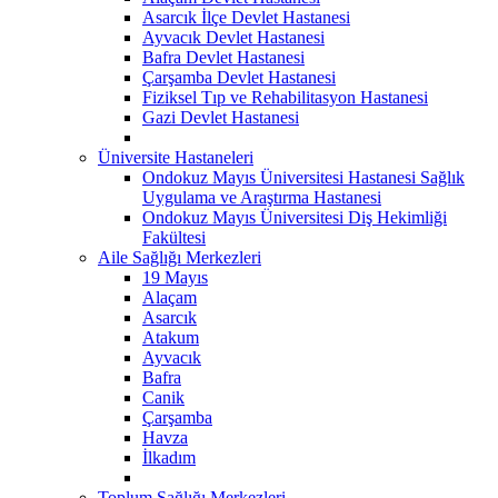
Asarcık İlçe Devlet Hastanesi
Ayvacık Devlet Hastanesi
Bafra Devlet Hastanesi
Çarşamba Devlet Hastanesi
Fiziksel Tıp ve Rehabilitasyon Hastanesi
Gazi Devlet Hastanesi
Üniversite Hastaneleri
Ondokuz Mayıs Üniversitesi Hastanesi Sağlık
Uygulama ve Araştırma Hastanesi
Ondokuz Mayıs Üniversitesi Diş Hekimliği
Fakültesi
Aile Sağlığı Merkezleri
19 Mayıs
Alaçam
Asarcık
Atakum
Ayvacık
Bafra
Canik
Çarşamba
Havza
İlkadım
Toplum Sağlığı Merkezleri