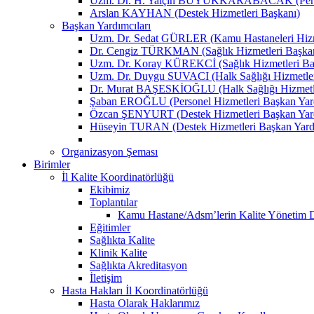
Uzm. Dr. H. Yalçın BÜYÜKKARABACAK (Person
Arslan KAYHAN (Destek Hizmetleri Başkanı)
Başkan Yardımcıları
Uzm. Dr. Sedat GÜRLER (Kamu Hastaneleri Hizme
Dr. Cengiz TÜRKMAN (Sağlık Hizmetleri Başkan
Uzm. Dr. Koray KÜREKCİ (Sağlık Hizmetleri Baş
Uzm. Dr. Duygu SUVACI (Halk Sağlığı Hizmetler
Dr. Murat BAŞESKİOĞLU (Halk Sağlığı Hizmetle
Şaban EROĞLU (Personel Hizmetleri Başkan Yard
Özcan ŞENYURT (Destek Hizmetleri Başkan Yard
Hüseyin TURAN (Destek Hizmetleri Başkan Yard
Organizasyon Şeması
Birimler
İl Kalite Koordinatörlüğü
Ekibimiz
Toplantılar
Kamu Hastane/Adsm’lerin Kalite Yönetim Dir
Eğitimler
Sağlıkta Kalite
Klinik Kalite
Sağlıkta Akreditasyon
İletişim
Hasta Hakları İl Koordinatörlüğü
Hasta Olarak Haklarımız