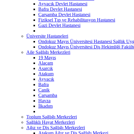
Ayvacık Devlet Hastanesi
Bafra Devlet Hastanesi
Çarşamba Devlet Hastanesi
Fiziksel Tıp ve Rehabilitasyon Hastanesi
Gazi Devlet Hastanesi
Üniversite Hastaneleri
Ondokuz Mayıs Üniversitesi Hastanesi Sağlık Uyg
Ondokuz Mayıs Üniversitesi Diş Hekimliği Fakült
Aile Sağlığı Merkezleri
19 Mayıs
Alaçam
Asarcık
Atakum
Ayvacık
Bafra
Canik
Çarşamba
Havza
İlkadım
Toplum Sağlığı Merkezleri
Sağlıklı Hayat Merkezleri
Ağız ve Diş Sağlığı Merkezleri
Atakum Ağız ve Diş Sağlığı Merkezi