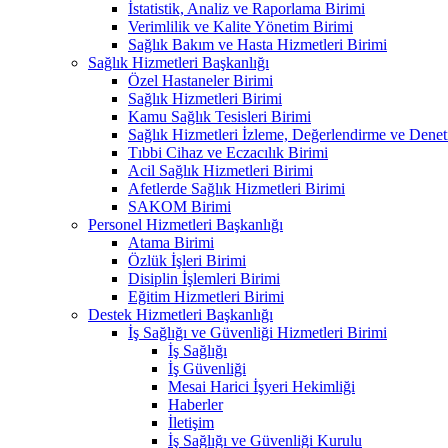
İstatistik, Analiz ve Raporlama Birimi
Verimlilik ve Kalite Yönetim Birimi
Sağlık Bakım ve Hasta Hizmetleri Birimi
Sağlık Hizmetleri Başkanlığı
Özel Hastaneler Birimi
Sağlık Hizmetleri Birimi
Kamu Sağlık Tesisleri Birimi
Sağlık Hizmetleri İzleme, Değerlendirme ve Denet
Tıbbi Cihaz ve Eczacılık Birimi
Acil Sağlık Hizmetleri Birimi
Afetlerde Sağlık Hizmetleri Birimi
SAKOM Birimi
Personel Hizmetleri Başkanlığı
Atama Birimi
Özlük İşleri Birimi
Disiplin İşlemleri Birimi
Eğitim Hizmetleri Birimi
Destek Hizmetleri Başkanlığı
İş Sağlığı ve Güvenliği Hizmetleri Birimi
İş Sağlığı
İş Güvenliği
Mesai Harici İşyeri Hekimliği
Haberler
İletişim
İş Sağlığı ve Güvenliği Kurulu