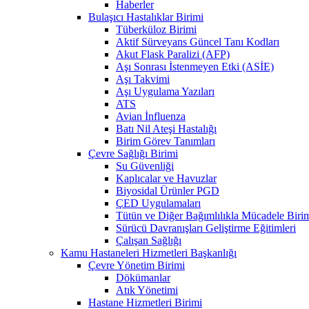
Haberler
Bulaşıcı Hastalıklar Birimi
Tüberküloz Birimi
Aktif Sürveyans Güncel Tanı Kodları
Akut Flask Paralizi (AFP)
Aşı Sonrası İstenmeyen Etki (ASİE)
Aşı Takvimi
Aşı Uygulama Yazıları
ATS
Avian İnfluenza
Batı Nil Ateşi Hastalığı
Birim Görev Tanımları
Çevre Sağlığı Birimi
Su Güvenliği
Kaplıcalar ve Havuzlar
Biyosidal Ürünler PGD
ÇED Uygulamaları
Tütün ve Diğer Bağımlılıkla Mücadele Biri
Sürücü Davranışları Geliştirme Eğitimleri
Çalışan Sağlığı
Kamu Hastaneleri Hizmetleri Başkanlığı
Çevre Yönetim Birimi
Dökümanlar
Atık Yönetimi
Hastane Hizmetleri Birimi