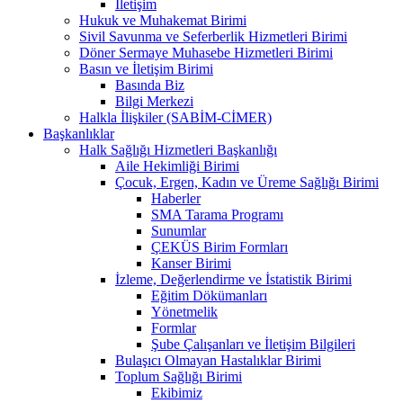
İletişim
Hukuk ve Muhakemat Birimi
Sivil Savunma ve Seferberlik Hizmetleri Birimi
Döner Sermaye Muhasebe Hizmetleri Birimi
Basın ve İletişim Birimi
Basında Biz
Bilgi Merkezi
Halkla İlişkiler (SABİM-CİMER)
Başkanlıklar
Halk Sağlığı Hizmetleri Başkanlığı
Aile Hekimliği Birimi
Çocuk, Ergen, Kadın ve Üreme Sağlığı Birimi
Haberler
SMA Tarama Programı
Sunumlar
ÇEKÜS Birim Formları
Kanser Birimi
İzleme, Değerlendirme ve İstatistik Birimi
Eğitim Dökümanları
Yönetmelik
Formlar
Şube Çalışanları ve İletişim Bilgileri
Bulaşıcı Olmayan Hastalıklar Birimi
Toplum Sağlığı Birimi
Ekibimiz