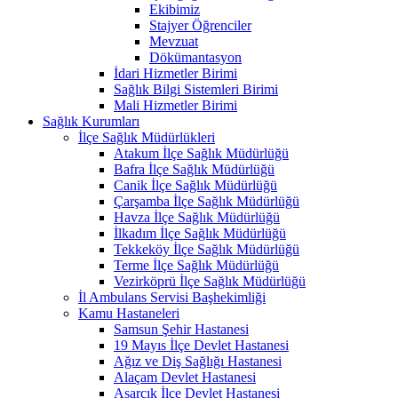
Ekibimiz
Stajyer Öğrenciler
Mevzuat
Dökümantasyon
İdari Hizmetler Birimi
Sağlık Bilgi Sistemleri Birimi
Mali Hizmetler Birimi
Sağlık Kurumları
İlçe Sağlık Müdürlükleri
Atakum İlçe Sağlık Müdürlüğü
Bafra İlçe Sağlık Müdürlüğü
Canik İlçe Sağlık Müdürlüğü
Çarşamba İlçe Sağlık Müdürlüğü
Havza İlçe Sağlık Müdürlüğü
İlkadım İlçe Sağlık Müdürlüğü
Tekkeköy İlçe Sağlık Müdürlüğü
Terme İlçe Sağlık Müdürlüğü
Vezirköprü İlçe Sağlık Müdürlüğü
İl Ambulans Servisi Başhekimliği
Kamu Hastaneleri
Samsun Şehir Hastanesi
19 Mayıs İlçe Devlet Hastanesi
Ağız ve Diş Sağlığı Hastanesi
Alaçam Devlet Hastanesi
Asarcık İlçe Devlet Hastanesi