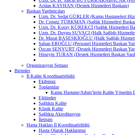
Uzm. Dr. H. Yalçın BÜYÜKKARABACAK (Person
Arslan KAYHAN (Destek Hizmetleri Başkanı)
Başkan Yardımcıları
Uzm. Dr. Sedat GÜRLER (Kamu Hastaneleri Hizme
Dr. Cengiz TÜRKMAN (Sağlık Hizmetleri Başkan
Uzm. Dr. Koray KÜREKCİ (Sağlık Hizmetleri Baş
Uzm. Dr. Duygu SUVACI (Halk Sağlığı Hizmetler
Dr. Murat BAŞESKİOĞLU (Halk Sağlığı Hizmetle
Şaban EROĞLU (Personel Hizmetleri Başkan Yard
Özcan ŞENYURT (Destek Hizmetleri Başkan Yard
Hüseyin TURAN (Destek Hizmetleri Başkan Yard
Organizasyon Şeması
Birimler
İl Kalite Koordinatörlüğü
Ekibimiz
Toplantılar
Kamu Hastane/Adsm’lerin Kalite Yönetim Dir
Eğitimler
Sağlıkta Kalite
Klinik Kalite
Sağlıkta Akreditasyon
İletişim
Hasta Hakları İl Koordinatörlüğü
Hasta Olarak Haklarımız