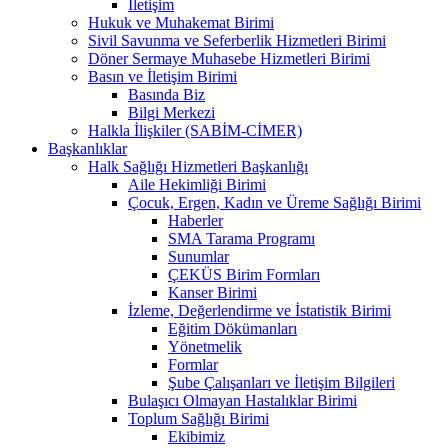
İletişim
Hukuk ve Muhakemat Birimi
Sivil Savunma ve Seferberlik Hizmetleri Birimi
Döner Sermaye Muhasebe Hizmetleri Birimi
Basın ve İletişim Birimi
Basında Biz
Bilgi Merkezi
Halkla İlişkiler (SABİM-CİMER)
Başkanlıklar
Halk Sağlığı Hizmetleri Başkanlığı
Aile Hekimliği Birimi
Çocuk, Ergen, Kadın ve Üreme Sağlığı Birimi
Haberler
SMA Tarama Programı
Sunumlar
ÇEKÜS Birim Formları
Kanser Birimi
İzleme, Değerlendirme ve İstatistik Birimi
Eğitim Dökümanları
Yönetmelik
Formlar
Şube Çalışanları ve İletişim Bilgileri
Bulaşıcı Olmayan Hastalıklar Birimi
Toplum Sağlığı Birimi
Ekibimiz