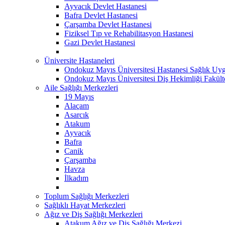
Ayvacık Devlet Hastanesi
Bafra Devlet Hastanesi
Çarşamba Devlet Hastanesi
Fiziksel Tıp ve Rehabilitasyon Hastanesi
Gazi Devlet Hastanesi
Üniversite Hastaneleri
Ondokuz Mayıs Üniversitesi Hastanesi Sağlık Uyg
Ondokuz Mayıs Üniversitesi Diş Hekimliği Fakült
Aile Sağlığı Merkezleri
19 Mayıs
Alaçam
Asarcık
Atakum
Ayvacık
Bafra
Canik
Çarşamba
Havza
İlkadım
Toplum Sağlığı Merkezleri
Sağlıklı Hayat Merkezleri
Ağız ve Diş Sağlığı Merkezleri
Atakum Ağız ve Diş Sağlığı Merkezi