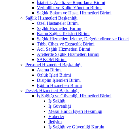
İstatistik, Analiz ve Raporlama Birimi
Verimlilik ve Kalite Yönetim Birimi
Sağlık Bakım ve Hasta Hizmetleri Birimi
Sağlık Hizmetleri Başkanlığı
Özel Hastaneler Birimi
Sağlık Hizmetleri Birimi
Kamu Sağlık Tesisleri Birimi
Sağlık Hizmetleri İzleme, Değerlendirme ve Denet
Tıbbi Cihaz ve Eczacılık Birimi
Acil Sağlık Hizmetleri Birimi
Afetlerde Sağlık Hizmetleri Birimi
SAKOM Birimi
Personel Hizmetleri Başkanlığı
Atama Birimi
Özlük İşleri Birimi
Disiplin İşlemleri Birimi
Eğitim Hizmetleri Birimi
Destek Hizmetleri Başkanlığı
İş Sağlığı ve Güvenliği Hizmetleri Birimi
İş Sağlığı
İş Güvenliği
Mesai Harici İşyeri Hekimliği
Haberler
İletişim
İş Sağlığı ve Güvenliği Kurulu