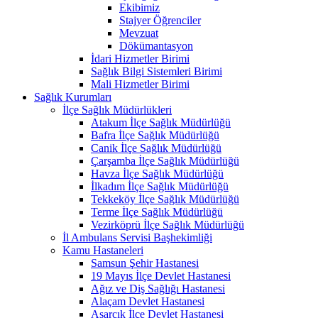
Ekibimiz
Stajyer Öğrenciler
Mevzuat
Dökümantasyon
İdari Hizmetler Birimi
Sağlık Bilgi Sistemleri Birimi
Mali Hizmetler Birimi
Sağlık Kurumları
İlçe Sağlık Müdürlükleri
Atakum İlçe Sağlık Müdürlüğü
Bafra İlçe Sağlık Müdürlüğü
Canik İlçe Sağlık Müdürlüğü
Çarşamba İlçe Sağlık Müdürlüğü
Havza İlçe Sağlık Müdürlüğü
İlkadım İlçe Sağlık Müdürlüğü
Tekkeköy İlçe Sağlık Müdürlüğü
Terme İlçe Sağlık Müdürlüğü
Vezirköprü İlçe Sağlık Müdürlüğü
İl Ambulans Servisi Başhekimliği
Kamu Hastaneleri
Samsun Şehir Hastanesi
19 Mayıs İlçe Devlet Hastanesi
Ağız ve Diş Sağlığı Hastanesi
Alaçam Devlet Hastanesi
Asarcık İlçe Devlet Hastanesi