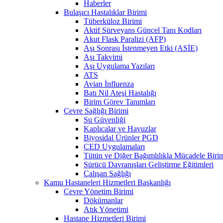
Haberler
Bulaşıcı Hastalıklar Birimi
Tüberküloz Birimi
Aktif Sürveyans Güncel Tanı Kodları
Akut Flask Paralizi (AFP)
Aşı Sonrası İstenmeyen Etki (ASİE)
Aşı Takvimi
Aşı Uygulama Yazıları
ATS
Avian İnfluenza
Batı Nil Ateşi Hastalığı
Birim Görev Tanımları
Çevre Sağlığı Birimi
Su Güvenliği
Kaplıcalar ve Havuzlar
Biyosidal Ürünler PGD
ÇED Uygulamaları
Tütün ve Diğer Bağımlılıkla Mücadele Biri
Sürücü Davranışları Geliştirme Eğitimleri
Çalışan Sağlığı
Kamu Hastaneleri Hizmetleri Başkanlığı
Çevre Yönetim Birimi
Dökümanlar
Atık Yönetimi
Hastane Hizmetleri Birimi