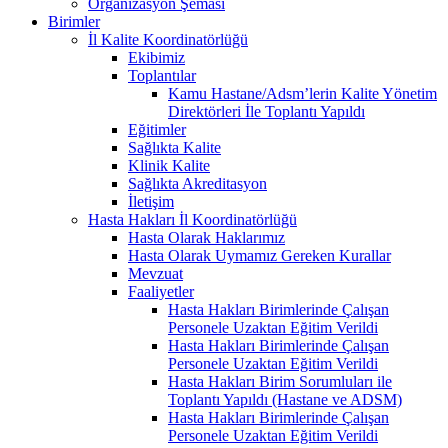
Organizasyon Şeması
Birimler
İl Kalite Koordinatörlüğü
Ekibimiz
Toplantılar
Kamu Hastane/Adsm’lerin Kalite Yönetim
Direktörleri İle Toplantı Yapıldı
Eğitimler
Sağlıkta Kalite
Klinik Kalite
Sağlıkta Akreditasyon
İletişim
Hasta Hakları İl Koordinatörlüğü
Hasta Olarak Haklarımız
Hasta Olarak Uymamız Gereken Kurallar
Mevzuat
Faaliyetler
Hasta Hakları Birimlerinde Çalışan
Personele Uzaktan Eğitim Verildi
Hasta Hakları Birimlerinde Çalışan
Personele Uzaktan Eğitim Verildi
Hasta Hakları Birim Sorumluları ile
Toplantı Yapıldı (Hastane ve ADSM)
Hasta Hakları Birimlerinde Çalışan
Personele Uzaktan Eğitim Verildi