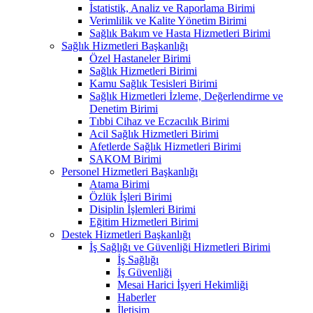
İstatistik, Analiz ve Raporlama Birimi
Verimlilik ve Kalite Yönetim Birimi
Sağlık Bakım ve Hasta Hizmetleri Birimi
Sağlık Hizmetleri Başkanlığı
Özel Hastaneler Birimi
Sağlık Hizmetleri Birimi
Kamu Sağlık Tesisleri Birimi
Sağlık Hizmetleri İzleme, Değerlendirme ve
Denetim Birimi
Tıbbi Cihaz ve Eczacılık Birimi
Acil Sağlık Hizmetleri Birimi
Afetlerde Sağlık Hizmetleri Birimi
SAKOM Birimi
Personel Hizmetleri Başkanlığı
Atama Birimi
Özlük İşleri Birimi
Disiplin İşlemleri Birimi
Eğitim Hizmetleri Birimi
Destek Hizmetleri Başkanlığı
İş Sağlığı ve Güvenliği Hizmetleri Birimi
İş Sağlığı
İş Güvenliği
Mesai Harici İşyeri Hekimliği
Haberler
İletişim