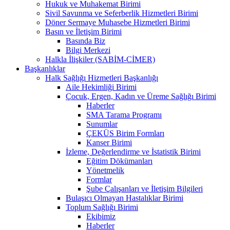
Hukuk ve Muhakemat Birimi
Sivil Savunma ve Seferberlik Hizmetleri Birimi
Döner Sermaye Muhasebe Hizmetleri Birimi
Basın ve İletişim Birimi
Basında Biz
Bilgi Merkezi
Halkla İlişkiler (SABİM-CİMER)
Başkanlıklar
Halk Sağlığı Hizmetleri Başkanlığı
Aile Hekimliği Birimi
Çocuk, Ergen, Kadın ve Üreme Sağlığı Birimi
Haberler
SMA Tarama Programı
Sunumlar
ÇEKÜS Birim Formları
Kanser Birimi
İzleme, Değerlendirme ve İstatistik Birimi
Eğitim Dökümanları
Yönetmelik
Formlar
Şube Çalışanları ve İletişim Bilgileri
Bulaşıcı Olmayan Hastalıklar Birimi
Toplum Sağlığı Birimi
Ekibimiz
Haberler