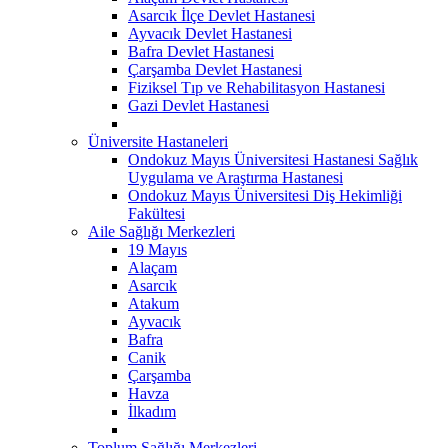
Asarcık İlçe Devlet Hastanesi
Ayvacık Devlet Hastanesi
Bafra Devlet Hastanesi
Çarşamba Devlet Hastanesi
Fiziksel Tıp ve Rehabilitasyon Hastanesi
Gazi Devlet Hastanesi
Üniversite Hastaneleri
Ondokuz Mayıs Üniversitesi Hastanesi Sağlık
Uygulama ve Araştırma Hastanesi
Ondokuz Mayıs Üniversitesi Diş Hekimliği
Fakültesi
Aile Sağlığı Merkezleri
19 Mayıs
Alaçam
Asarcık
Atakum
Ayvacık
Bafra
Canik
Çarşamba
Havza
İlkadım
Toplum Sağlığı Merkezleri