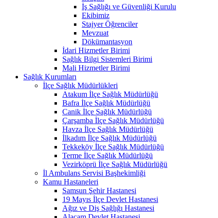
İş Sağlığı ve Güvenliği Kurulu
Ekibimiz
Stajyer Öğrenciler
Mevzuat
Dökümantasyon
İdari Hizmetler Birimi
Sağlık Bilgi Sistemleri Birimi
Mali Hizmetler Birimi
Sağlık Kurumları
İlçe Sağlık Müdürlükleri
Atakum İlçe Sağlık Müdürlüğü
Bafra İlçe Sağlık Müdürlüğü
Canik İlçe Sağlık Müdürlüğü
Çarşamba İlçe Sağlık Müdürlüğü
Havza İlçe Sağlık Müdürlüğü
İlkadım İlçe Sağlık Müdürlüğü
Tekkeköy İlçe Sağlık Müdürlüğü
Terme İlçe Sağlık Müdürlüğü
Vezirköprü İlçe Sağlık Müdürlüğü
İl Ambulans Servisi Başhekimliği
Kamu Hastaneleri
Samsun Şehir Hastanesi
19 Mayıs İlçe Devlet Hastanesi
Ağız ve Diş Sağlığı Hastanesi
Alaçam Devlet Hastanesi