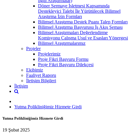
İlgili Araştırmalar)
Döner Sermaye İşletmesi Kapsamında
Destekleyici Talebi İle Yürütülecek Bilimsel
Araştırma İzin Formları
Bilimsel Araştırma Destek Puanı Talep Formları
Bilimsel Araştırma Başvurusu İş Akış Şeması
Bilimsel Araştırmaları Değerlendirme
Komisyonu Çalışma Usul ve Esasları Yönergesi
Bilimsel Araştırmalarımız
Projeler
Projelerimiz
Proje Fikri Başvuru Formu
Proje Fikri Başvuru Dilekçesi
Ekibimiz
Faaliyet Raporu
İletişim Bilgileri
İletişim
Yutma Polikliniğimiz Hizmete Girdi
Yutma Polikliniğimiz Hizmete Girdi
19 Şubat 2025