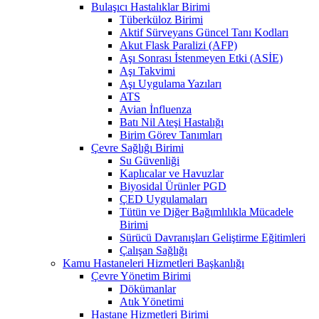
Bulaşıcı Hastalıklar Birimi
Tüberküloz Birimi
Aktif Sürveyans Güncel Tanı Kodları
Akut Flask Paralizi (AFP)
Aşı Sonrası İstenmeyen Etki (ASİE)
Aşı Takvimi
Aşı Uygulama Yazıları
ATS
Avian İnfluenza
Batı Nil Ateşi Hastalığı
Birim Görev Tanımları
Çevre Sağlığı Birimi
Su Güvenliği
Kaplıcalar ve Havuzlar
Biyosidal Ürünler PGD
ÇED Uygulamaları
Tütün ve Diğer Bağımlılıkla Mücadele
Birimi
Sürücü Davranışları Geliştirme Eğitimleri
Çalışan Sağlığı
Kamu Hastaneleri Hizmetleri Başkanlığı
Çevre Yönetim Birimi
Dökümanlar
Atık Yönetimi
Hastane Hizmetleri Birimi