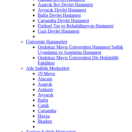
Asarcık İlçe Devlet Hastanesi
Ayvacık Devlet Hastanesi
Bafra Devlet Hastanesi
Çarşamba Devlet Hastanesi
Fiziksel Tıp ve Rehabilitasyon Hastanesi
Gazi Devlet Hastanesi
Üniversite Hastaneleri
Ondokuz Mayıs Üniversitesi Hastanesi Sağlık
Uygulama ve Araştırma Hastanesi
Ondokuz Mayıs Üniversitesi Diş Hekimliği
Fakültesi
Aile Sağlığı Merkezleri
19 Mayıs
Alaçam
Asarcık
Atakum
Ayvacık
Bafra
Canik
Çarşamba
Havza
İlkadım
Toplum Sağlığı Merkezleri