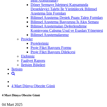
İlgili Araştırmalar)
Döner Sermaye İşletmesi Kapsamında
Destekleyici Talebi İle Yürütülecek Bilimsel
Araştırma İzin Formları
Bilimsel Araştırma Destek Puanı Talep Formları
Bilimsel Araştırma Başvurusu İş Akış Şeması
Bilimsel Araştırmaları Değerlendirme
Komisyonu Çalışma Usul ve Esasları Yönergesi
Bilimsel Araştırmalarımız
Projeler
Projelerimiz
Proje Fikri Başvuru Formu
Proje Fikri Başvuru Dilekçesi
Ekibimiz
Faaliyet Raporu
İletişim Bilgileri
İletişim
4 Mart Dünya Obezite Günü
4 Mart Dünya Obezite Günü
04 Mart 2025