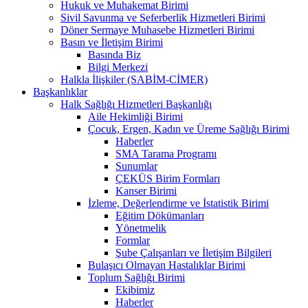
Hukuk ve Muhakemat Birimi
Sivil Savunma ve Seferberlik Hizmetleri Birimi
Döner Sermaye Muhasebe Hizmetleri Birimi
Basın ve İletişim Birimi
Basında Biz
Bilgi Merkezi
Halkla İlişkiler (SABİM-CİMER)
Başkanlıklar
Halk Sağlığı Hizmetleri Başkanlığı
Aile Hekimliği Birimi
Çocuk, Ergen, Kadın ve Üreme Sağlığı Birimi
Haberler
SMA Tarama Programı
Sunumlar
ÇEKÜS Birim Formları
Kanser Birimi
İzleme, Değerlendirme ve İstatistik Birimi
Eğitim Dökümanları
Yönetmelik
Formlar
Şube Çalışanları ve İletişim Bilgileri
Bulaşıcı Olmayan Hastalıklar Birimi
Toplum Sağlığı Birimi
Ekibimiz
Haberler