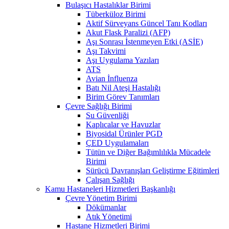
Bulaşıcı Hastalıklar Birimi
Tüberküloz Birimi
Aktif Sürveyans Güncel Tanı Kodları
Akut Flask Paralizi (AFP)
Aşı Sonrası İstenmeyen Etki (ASİE)
Aşı Takvimi
Aşı Uygulama Yazıları
ATS
Avian İnfluenza
Batı Nil Ateşi Hastalığı
Birim Görev Tanımları
Çevre Sağlığı Birimi
Su Güvenliği
Kaplıcalar ve Havuzlar
Biyosidal Ürünler PGD
ÇED Uygulamaları
Tütün ve Diğer Bağımlılıkla Mücadele
Birimi
Sürücü Davranışları Geliştirme Eğitimleri
Çalışan Sağlığı
Kamu Hastaneleri Hizmetleri Başkanlığı
Çevre Yönetim Birimi
Dökümanlar
Atık Yönetimi
Hastane Hizmetleri Birimi