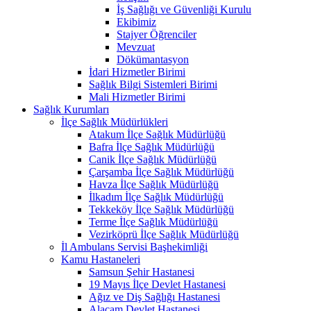
İş Sağlığı ve Güvenliği Kurulu
Ekibimiz
Stajyer Öğrenciler
Mevzuat
Dökümantasyon
İdari Hizmetler Birimi
Sağlık Bilgi Sistemleri Birimi
Mali Hizmetler Birimi
Sağlık Kurumları
İlçe Sağlık Müdürlükleri
Atakum İlçe Sağlık Müdürlüğü
Bafra İlçe Sağlık Müdürlüğü
Canik İlçe Sağlık Müdürlüğü
Çarşamba İlçe Sağlık Müdürlüğü
Havza İlçe Sağlık Müdürlüğü
İlkadım İlçe Sağlık Müdürlüğü
Tekkeköy İlçe Sağlık Müdürlüğü
Terme İlçe Sağlık Müdürlüğü
Vezirköprü İlçe Sağlık Müdürlüğü
İl Ambulans Servisi Başhekimliği
Kamu Hastaneleri
Samsun Şehir Hastanesi
19 Mayıs İlçe Devlet Hastanesi
Ağız ve Diş Sağlığı Hastanesi
Alaçam Devlet Hastanesi