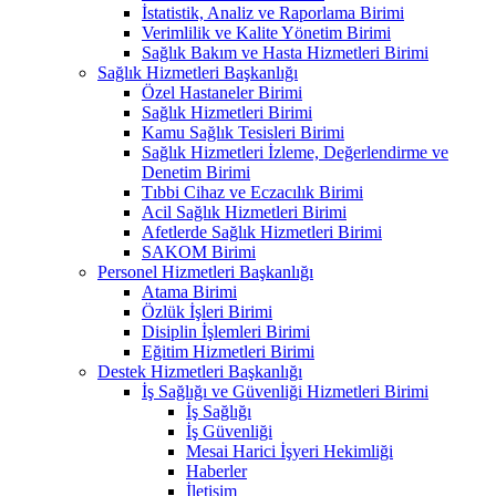
İstatistik, Analiz ve Raporlama Birimi
Verimlilik ve Kalite Yönetim Birimi
Sağlık Bakım ve Hasta Hizmetleri Birimi
Sağlık Hizmetleri Başkanlığı
Özel Hastaneler Birimi
Sağlık Hizmetleri Birimi
Kamu Sağlık Tesisleri Birimi
Sağlık Hizmetleri İzleme, Değerlendirme ve
Denetim Birimi
Tıbbi Cihaz ve Eczacılık Birimi
Acil Sağlık Hizmetleri Birimi
Afetlerde Sağlık Hizmetleri Birimi
SAKOM Birimi
Personel Hizmetleri Başkanlığı
Atama Birimi
Özlük İşleri Birimi
Disiplin İşlemleri Birimi
Eğitim Hizmetleri Birimi
Destek Hizmetleri Başkanlığı
İş Sağlığı ve Güvenliği Hizmetleri Birimi
İş Sağlığı
İş Güvenliği
Mesai Harici İşyeri Hekimliği
Haberler
İletişim