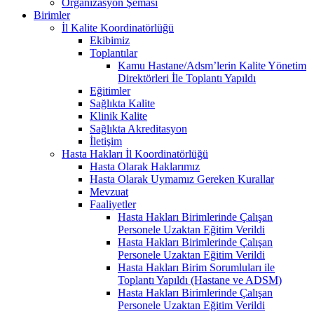
Organizasyon Şeması
Birimler
İl Kalite Koordinatörlüğü
Ekibimiz
Toplantılar
Kamu Hastane/Adsm’lerin Kalite Yönetim
Direktörleri İle Toplantı Yapıldı
Eğitimler
Sağlıkta Kalite
Klinik Kalite
Sağlıkta Akreditasyon
İletişim
Hasta Hakları İl Koordinatörlüğü
Hasta Olarak Haklarımız
Hasta Olarak Uymamız Gereken Kurallar
Mevzuat
Faaliyetler
Hasta Hakları Birimlerinde Çalışan
Personele Uzaktan Eğitim Verildi
Hasta Hakları Birimlerinde Çalışan
Personele Uzaktan Eğitim Verildi
Hasta Hakları Birim Sorumluları ile
Toplantı Yapıldı (Hastane ve ADSM)
Hasta Hakları Birimlerinde Çalışan
Personele Uzaktan Eğitim Verildi