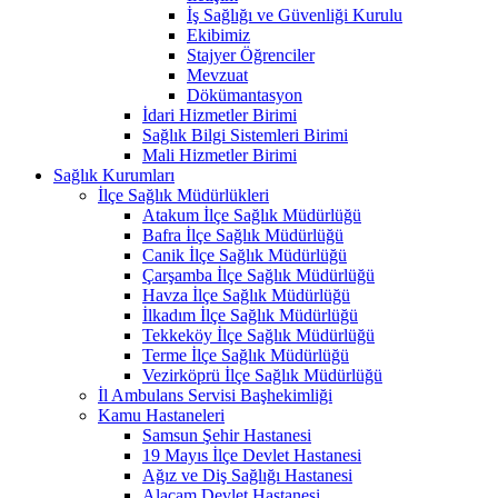
İş Sağlığı ve Güvenliği Kurulu
Ekibimiz
Stajyer Öğrenciler
Mevzuat
Dökümantasyon
İdari Hizmetler Birimi
Sağlık Bilgi Sistemleri Birimi
Mali Hizmetler Birimi
Sağlık Kurumları
İlçe Sağlık Müdürlükleri
Atakum İlçe Sağlık Müdürlüğü
Bafra İlçe Sağlık Müdürlüğü
Canik İlçe Sağlık Müdürlüğü
Çarşamba İlçe Sağlık Müdürlüğü
Havza İlçe Sağlık Müdürlüğü
İlkadım İlçe Sağlık Müdürlüğü
Tekkeköy İlçe Sağlık Müdürlüğü
Terme İlçe Sağlık Müdürlüğü
Vezirköprü İlçe Sağlık Müdürlüğü
İl Ambulans Servisi Başhekimliği
Kamu Hastaneleri
Samsun Şehir Hastanesi
19 Mayıs İlçe Devlet Hastanesi
Ağız ve Diş Sağlığı Hastanesi
Alaçam Devlet Hastanesi