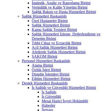
İstatistik, Analiz ve Raporlama Birimi
Verimlilik ve Kalite Yönetim Birimi
Sağlık Bakım ve Hasta Hizmetleri Birimi
Sağlık Hizmetleri Başkanlığı
Özel Hastaneler Birimi
Sağlık Hizmetleri Birimi
Kamu Sağlık Tesisleri Birimi
Sağlık Hizmetleri İzleme, Değerlendirme ve
Denetim Birimi
Tıbbi Cihaz ve Eczacılık Birimi
Acil Sağlık Hizmetleri Birimi
Afetlerde Sağlık Hizmetleri Birimi
SAKOM Birimi
Personel Hizmetleri Başkanlığı
Atama Birimi
Özlük İşleri Birimi
Disiplin İşlemleri Birimi
Eğitim Hizmetleri Birimi
Destek Hizmetleri Başkanlığı
İş Sağlığı ve Güvenliği Hizmetleri Birimi
İş Sağlığı
İş Güvenliği
Mesai Harici İşyeri Hekimliği
Haberler
İletişim