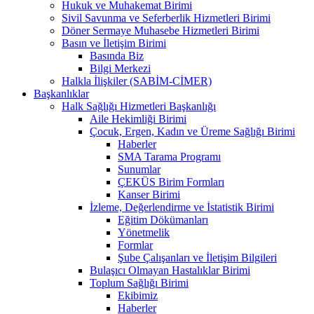
Hukuk ve Muhakemat Birimi
Sivil Savunma ve Seferberlik Hizmetleri Birimi
Döner Sermaye Muhasebe Hizmetleri Birimi
Basın ve İletişim Birimi
Basında Biz
Bilgi Merkezi
Halkla İlişkiler (SABİM-CİMER)
Başkanlıklar
Halk Sağlığı Hizmetleri Başkanlığı
Aile Hekimliği Birimi
Çocuk, Ergen, Kadın ve Üreme Sağlığı Birimi
Haberler
SMA Tarama Programı
Sunumlar
ÇEKÜS Birim Formları
Kanser Birimi
İzleme, Değerlendirme ve İstatistik Birimi
Eğitim Dökümanları
Yönetmelik
Formlar
Şube Çalışanları ve İletişim Bilgileri
Bulaşıcı Olmayan Hastalıklar Birimi
Toplum Sağlığı Birimi
Ekibimiz
Haberler