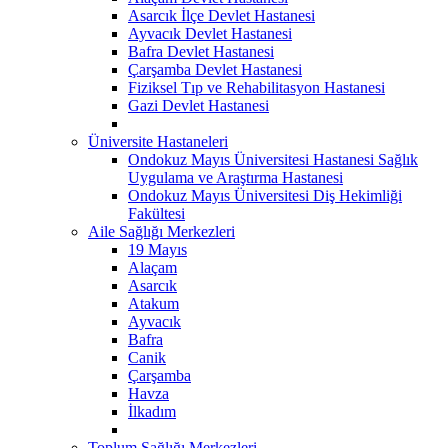
Asarcık İlçe Devlet Hastanesi
Ayvacık Devlet Hastanesi
Bafra Devlet Hastanesi
Çarşamba Devlet Hastanesi
Fiziksel Tıp ve Rehabilitasyon Hastanesi
Gazi Devlet Hastanesi
Üniversite Hastaneleri
Ondokuz Mayıs Üniversitesi Hastanesi Sağlık
Uygulama ve Araştırma Hastanesi
Ondokuz Mayıs Üniversitesi Diş Hekimliği
Fakültesi
Aile Sağlığı Merkezleri
19 Mayıs
Alaçam
Asarcık
Atakum
Ayvacık
Bafra
Canik
Çarşamba
Havza
İlkadım
Toplum Sağlığı Merkezleri