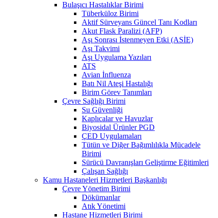
Bulaşıcı Hastalıklar Birimi
Tüberküloz Birimi
Aktif Sürveyans Güncel Tanı Kodları
Akut Flask Paralizi (AFP)
Aşı Sonrası İstenmeyen Etki (ASİE)
Aşı Takvimi
Aşı Uygulama Yazıları
ATS
Avian İnfluenza
Batı Nil Ateşi Hastalığı
Birim Görev Tanımları
Çevre Sağlığı Birimi
Su Güvenliği
Kaplıcalar ve Havuzlar
Biyosidal Ürünler PGD
ÇED Uygulamaları
Tütün ve Diğer Bağımlılıkla Mücadele
Birimi
Sürücü Davranışları Geliştirme Eğitimleri
Çalışan Sağlığı
Kamu Hastaneleri Hizmetleri Başkanlığı
Çevre Yönetim Birimi
Dökümanlar
Atık Yönetimi
Hastane Hizmetleri Birimi