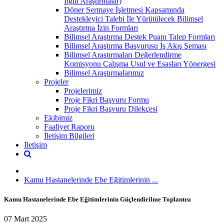
İlgili Araştırmalar)
Döner Sermaye İşletmesi Kapsamında
Destekleyici Talebi İle Yürütülecek Bilimsel
Araştırma İzin Formları
Bilimsel Araştırma Destek Puanı Talep Formları
Bilimsel Araştırma Başvurusu İş Akış Şeması
Bilimsel Araştırmaları Değerlendirme
Komisyonu Çalışma Usul ve Esasları Yönergesi
Bilimsel Araştırmalarımız
Projeler
Projelerimiz
Proje Fikri Başvuru Formu
Proje Fikri Başvuru Dilekçesi
Ekibimiz
Faaliyet Raporu
İletişim Bilgileri
İletişim
Kamu Hastanelerinde Ebe Eğitimlerinin ...
Kamu Hastanelerinde Ebe Eğitimlerinin Güçlendirilme Toplantısı
07 Mart 2025