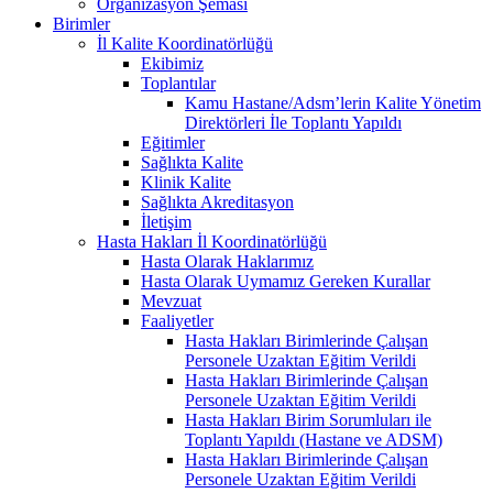
Organizasyon Şeması
Birimler
İl Kalite Koordinatörlüğü
Ekibimiz
Toplantılar
Kamu Hastane/Adsm’lerin Kalite Yönetim
Direktörleri İle Toplantı Yapıldı
Eğitimler
Sağlıkta Kalite
Klinik Kalite
Sağlıkta Akreditasyon
İletişim
Hasta Hakları İl Koordinatörlüğü
Hasta Olarak Haklarımız
Hasta Olarak Uymamız Gereken Kurallar
Mevzuat
Faaliyetler
Hasta Hakları Birimlerinde Çalışan
Personele Uzaktan Eğitim Verildi
Hasta Hakları Birimlerinde Çalışan
Personele Uzaktan Eğitim Verildi
Hasta Hakları Birim Sorumluları ile
Toplantı Yapıldı (Hastane ve ADSM)
Hasta Hakları Birimlerinde Çalışan
Personele Uzaktan Eğitim Verildi