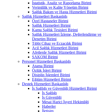
İstatistik, Analiz ve Raporlama Birimi
Verimlilik ve Kalite Yönetim Birimi
Sağlık Bakım ve Hasta Hizmetleri Birimi
Sağlık Hizmetleri Başkanlığı
Özel Hastaneler Birimi
Sağlık Hizmetleri Birimi
Kamu Sağlık Tesisleri Birimi
Sağlık Hizmetleri İzleme, Değerlendirme ve
Denetim Birimi
Tıbbi Cihaz ve Eczacılık Birimi
Acil Sağlık Hizmetleri Birimi
Afetlerde Sağlık Hizmetleri Birimi
SAKOM Birimi
Personel Hizmetleri Başkanlığı
Atama Birimi
Özlük İşleri Birimi
Disiplin İşlemleri Birimi
Eğitim Hizmetleri Birimi
Destek Hizmetleri Başkanlığı
İş Sağlığı ve Güvenliği Hizmetleri Birimi
İş Sağlığı
İş Güvenliği
Mesai Harici İşyeri Hekimliği
Haberler
İletişim