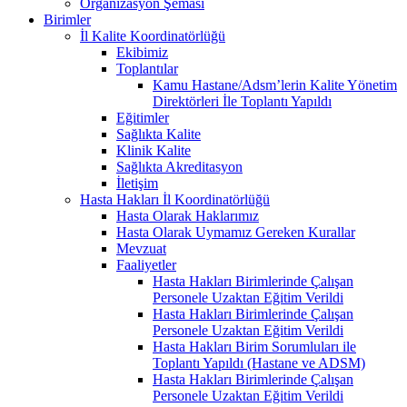
Organizasyon Şeması
Birimler
İl Kalite Koordinatörlüğü
Ekibimiz
Toplantılar
Kamu Hastane/Adsm’lerin Kalite Yönetim
Direktörleri İle Toplantı Yapıldı
Eğitimler
Sağlıkta Kalite
Klinik Kalite
Sağlıkta Akreditasyon
İletişim
Hasta Hakları İl Koordinatörlüğü
Hasta Olarak Haklarımız
Hasta Olarak Uymamız Gereken Kurallar
Mevzuat
Faaliyetler
Hasta Hakları Birimlerinde Çalışan
Personele Uzaktan Eğitim Verildi
Hasta Hakları Birimlerinde Çalışan
Personele Uzaktan Eğitim Verildi
Hasta Hakları Birim Sorumluları ile
Toplantı Yapıldı (Hastane ve ADSM)
Hasta Hakları Birimlerinde Çalışan
Personele Uzaktan Eğitim Verildi