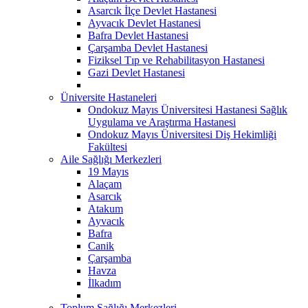
Asarcık İlçe Devlet Hastanesi
Ayvacık Devlet Hastanesi
Bafra Devlet Hastanesi
Çarşamba Devlet Hastanesi
Fiziksel Tıp ve Rehabilitasyon Hastanesi
Gazi Devlet Hastanesi
Üniversite Hastaneleri
Ondokuz Mayıs Üniversitesi Hastanesi Sağlık
Uygulama ve Araştırma Hastanesi
Ondokuz Mayıs Üniversitesi Diş Hekimliği
Fakültesi
Aile Sağlığı Merkezleri
19 Mayıs
Alaçam
Asarcık
Atakum
Ayvacık
Bafra
Canik
Çarşamba
Havza
İlkadım
Toplum Sağlığı Merkezleri