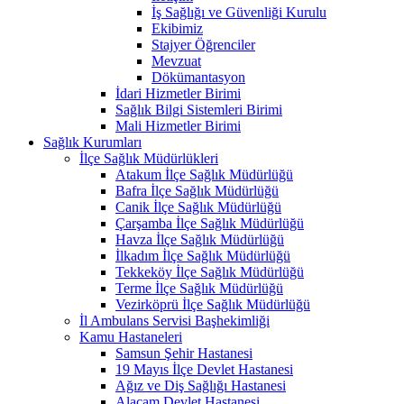
İş Sağlığı ve Güvenliği Kurulu
Ekibimiz
Stajyer Öğrenciler
Mevzuat
Dökümantasyon
İdari Hizmetler Birimi
Sağlık Bilgi Sistemleri Birimi
Mali Hizmetler Birimi
Sağlık Kurumları
İlçe Sağlık Müdürlükleri
Atakum İlçe Sağlık Müdürlüğü
Bafra İlçe Sağlık Müdürlüğü
Canik İlçe Sağlık Müdürlüğü
Çarşamba İlçe Sağlık Müdürlüğü
Havza İlçe Sağlık Müdürlüğü
İlkadım İlçe Sağlık Müdürlüğü
Tekkeköy İlçe Sağlık Müdürlüğü
Terme İlçe Sağlık Müdürlüğü
Vezirköprü İlçe Sağlık Müdürlüğü
İl Ambulans Servisi Başhekimliği
Kamu Hastaneleri
Samsun Şehir Hastanesi
19 Mayıs İlçe Devlet Hastanesi
Ağız ve Diş Sağlığı Hastanesi
Alaçam Devlet Hastanesi