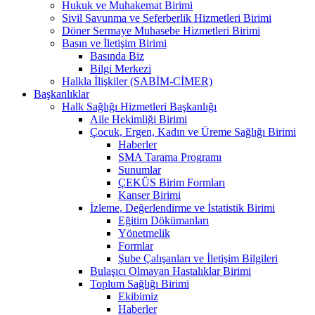
Hukuk ve Muhakemat Birimi
Sivil Savunma ve Seferberlik Hizmetleri Birimi
Döner Sermaye Muhasebe Hizmetleri Birimi
Basın ve İletişim Birimi
Basında Biz
Bilgi Merkezi
Halkla İlişkiler (SABİM-CİMER)
Başkanlıklar
Halk Sağlığı Hizmetleri Başkanlığı
Aile Hekimliği Birimi
Çocuk, Ergen, Kadın ve Üreme Sağlığı Birimi
Haberler
SMA Tarama Programı
Sunumlar
ÇEKÜS Birim Formları
Kanser Birimi
İzleme, Değerlendirme ve İstatistik Birimi
Eğitim Dökümanları
Yönetmelik
Formlar
Şube Çalışanları ve İletişim Bilgileri
Bulaşıcı Olmayan Hastalıklar Birimi
Toplum Sağlığı Birimi
Ekibimiz
Haberler