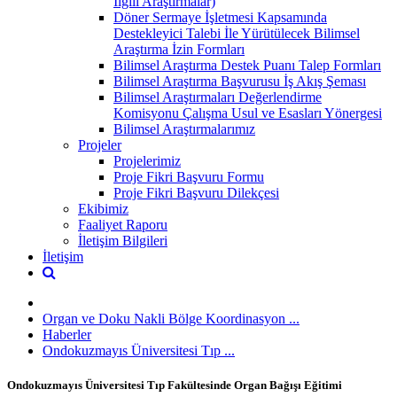
İlgili Araştırmalar)
Döner Sermaye İşletmesi Kapsamında
Destekleyici Talebi İle Yürütülecek Bilimsel
Araştırma İzin Formları
Bilimsel Araştırma Destek Puanı Talep Formları
Bilimsel Araştırma Başvurusu İş Akış Şeması
Bilimsel Araştırmaları Değerlendirme
Komisyonu Çalışma Usul ve Esasları Yönergesi
Bilimsel Araştırmalarımız
Projeler
Projelerimiz
Proje Fikri Başvuru Formu
Proje Fikri Başvuru Dilekçesi
Ekibimiz
Faaliyet Raporu
İletişim Bilgileri
İletişim
Organ ve Doku Nakli Bölge Koordinasyon ...
Haberler
Ondokuzmayıs Üniversitesi Tıp ...
Ondokuzmayıs Üniversitesi Tıp Fakültesinde Organ Bağışı Eğitimi