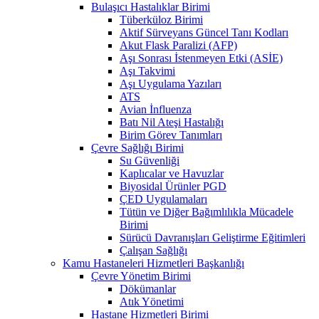
Bulaşıcı Hastalıklar Birimi
Tüberküloz Birimi
Aktif Sürveyans Güncel Tanı Kodları
Akut Flask Paralizi (AFP)
Aşı Sonrası İstenmeyen Etki (ASİE)
Aşı Takvimi
Aşı Uygulama Yazıları
ATS
Avian İnfluenza
Batı Nil Ateşi Hastalığı
Birim Görev Tanımları
Çevre Sağlığı Birimi
Su Güvenliği
Kaplıcalar ve Havuzlar
Biyosidal Ürünler PGD
ÇED Uygulamaları
Tütün ve Diğer Bağımlılıkla Mücadele
Birimi
Sürücü Davranışları Geliştirme Eğitimleri
Çalışan Sağlığı
Kamu Hastaneleri Hizmetleri Başkanlığı
Çevre Yönetim Birimi
Dökümanlar
Atık Yönetimi
Hastane Hizmetleri Birimi