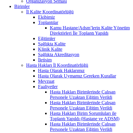
Organizasyon Şeması
Birimler
İl Kalite Koordinatörlüğü
Ekibimiz
Toplantılar
Kamu Hastane/Adsm’lerin Kalite Yönetim
Direktörleri İle Toplantı Yapıldı
Eğitimler
Sağlıkta Kalite
Klinik Kalite
Sağlıkta Akreditasyon
İletişim
Hasta Hakları İl Koordinatörlüğü
Hasta Olarak Haklarımız
Hasta Olarak Uymamız Gereken Kurallar
Mevzuat
Faaliyetler
Hasta Hakları Birimlerinde Çalışan
Personele Uzaktan Eğitim Verildi
Hasta Hakları Birimlerinde Çalışan
Personele Uzaktan Eğitim Verildi
Hasta Hakları Birim Sorumluları ile
Toplantı Yapıldı (Hastane ve ADSM)
Hasta Hakları Birimlerinde Çalışan
Personele Uzaktan Eğitim Verildi