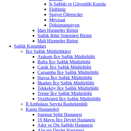
İş Sağlığı ve Güvenliği Kurulu
Ekibimiz
Stajyer Öğrenciler
Mevzuat
Dökümantasyon
İdari Hizmetler Birimi
Sağlık Bilgi Sistemleri Birimi
Mali Hizmetler Birimi
Sağlık Kurumları
İlçe Sağlık Müdürlükleri
Atakum İlçe Sağlık Müdürlüğü
Bafra İlçe Sağlık Müdürlüğü
Canik İlçe Sağlık Müdürlüğü
Çarşamba İlçe Sağlık Müdürlüğü
Havza İlçe Sağlık Müdürlüğü
İlkadım İlçe Sağlık Müdürlüğü
Tekkeköy İlçe Sağlık Müdürlüğü
Terme İlçe Sağlık Müdürlüğü
Vezirköprü İlçe Sağlık Müdürlüğü
İl Ambulans Servisi Başhekimliği
Kamu Hastaneleri
Samsun Şehir Hastanesi
19 Mayıs İlçe Devlet Hastanesi
Ağız ve Diş Sağlığı Hastanesi
Alaçam Devlet Hastanesi