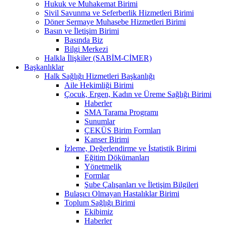
Hukuk ve Muhakemat Birimi
Sivil Savunma ve Seferberlik Hizmetleri Birimi
Döner Sermaye Muhasebe Hizmetleri Birimi
Basın ve İletişim Birimi
Basında Biz
Bilgi Merkezi
Halkla İlişkiler (SABİM-CİMER)
Başkanlıklar
Halk Sağlığı Hizmetleri Başkanlığı
Aile Hekimliği Birimi
Çocuk, Ergen, Kadın ve Üreme Sağlığı Birimi
Haberler
SMA Tarama Programı
Sunumlar
ÇEKÜS Birim Formları
Kanser Birimi
İzleme, Değerlendirme ve İstatistik Birimi
Eğitim Dökümanları
Yönetmelik
Formlar
Şube Çalışanları ve İletişim Bilgileri
Bulaşıcı Olmayan Hastalıklar Birimi
Toplum Sağlığı Birimi
Ekibimiz
Haberler