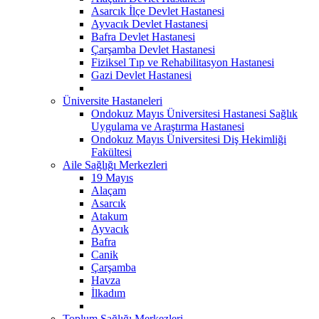
Asarcık İlçe Devlet Hastanesi
Ayvacık Devlet Hastanesi
Bafra Devlet Hastanesi
Çarşamba Devlet Hastanesi
Fiziksel Tıp ve Rehabilitasyon Hastanesi
Gazi Devlet Hastanesi
Üniversite Hastaneleri
Ondokuz Mayıs Üniversitesi Hastanesi Sağlık
Uygulama ve Araştırma Hastanesi
Ondokuz Mayıs Üniversitesi Diş Hekimliği
Fakültesi
Aile Sağlığı Merkezleri
19 Mayıs
Alaçam
Asarcık
Atakum
Ayvacık
Bafra
Canik
Çarşamba
Havza
İlkadım
Toplum Sağlığı Merkezleri