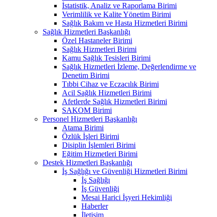
İstatistik, Analiz ve Raporlama Birimi
Verimlilik ve Kalite Yönetim Birimi
Sağlık Bakım ve Hasta Hizmetleri Birimi
Sağlık Hizmetleri Başkanlığı
Özel Hastaneler Birimi
Sağlık Hizmetleri Birimi
Kamu Sağlık Tesisleri Birimi
Sağlık Hizmetleri İzleme, Değerlendirme ve
Denetim Birimi
Tıbbi Cihaz ve Eczacılık Birimi
Acil Sağlık Hizmetleri Birimi
Afetlerde Sağlık Hizmetleri Birimi
SAKOM Birimi
Personel Hizmetleri Başkanlığı
Atama Birimi
Özlük İşleri Birimi
Disiplin İşlemleri Birimi
Eğitim Hizmetleri Birimi
Destek Hizmetleri Başkanlığı
İş Sağlığı ve Güvenliği Hizmetleri Birimi
İş Sağlığı
İş Güvenliği
Mesai Harici İşyeri Hekimliği
Haberler
İletişim