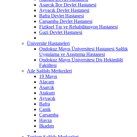
Asarcık İlçe Devlet Hastanesi
Ayvacık Devlet Hastanesi
Bafra Devlet Hastanesi
Çarşamba Devlet Hastanesi
Fiziksel Tıp ve Rehabilitasyon Hastanesi
Gazi Devlet Hastanesi
Üniversite Hastaneleri
Ondokuz Mayıs Üniversitesi Hastanesi Sağlık
Uygulama ve Araştırma Hastanesi
Ondokuz Mayıs Üniversitesi Diş Hekimliği
Fakültesi
Aile Sağlığı Merkezleri
19 Mayıs
Alaçam
Asarcık
Atakum
Ayvacık
Bafra
Canik
Çarşamba
Havza
İlkadım
Toplum Sağlığı Merkezleri