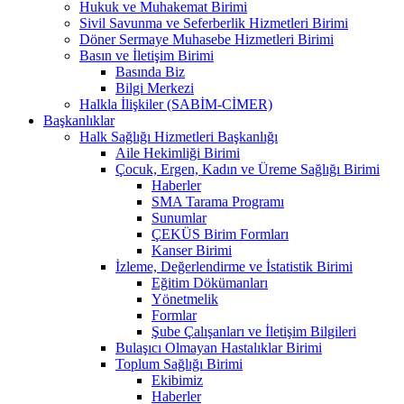
Hukuk ve Muhakemat Birimi
Sivil Savunma ve Seferberlik Hizmetleri Birimi
Döner Sermaye Muhasebe Hizmetleri Birimi
Basın ve İletişim Birimi
Basında Biz
Bilgi Merkezi
Halkla İlişkiler (SABİM-CİMER)
Başkanlıklar
Halk Sağlığı Hizmetleri Başkanlığı
Aile Hekimliği Birimi
Çocuk, Ergen, Kadın ve Üreme Sağlığı Birimi
Haberler
SMA Tarama Programı
Sunumlar
ÇEKÜS Birim Formları
Kanser Birimi
İzleme, Değerlendirme ve İstatistik Birimi
Eğitim Dökümanları
Yönetmelik
Formlar
Şube Çalışanları ve İletişim Bilgileri
Bulaşıcı Olmayan Hastalıklar Birimi
Toplum Sağlığı Birimi
Ekibimiz
Haberler