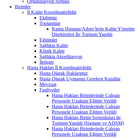
Organizasyon Şeması
Birimler
İl Kalite Koordinatörlüğü
Ekibimiz
Toplantılar
Kamu Hastane/Adsm’lerin Kalite Yönetim
Direktörleri İle Toplantı Yapıldı
Eğitimler
Sağlıkta Kalite
Klinik Kalite
Sağlıkta Akreditasyon
İletişim
Hasta Hakları İl Koordinatörlüğü
Hasta Olarak Haklarımız
Hasta Olarak Uymamız Gereken Kurallar
Mevzuat
Faaliyetler
Hasta Hakları Birimlerinde Çalışan
Personele Uzaktan Eğitim Verildi
Hasta Hakları Birimlerinde Çalışan
Personele Uzaktan Eğitim Verildi
Hasta Hakları Birim Sorumluları ile
Toplantı Yapıldı (Hastane ve ADSM)
Hasta Hakları Birimlerinde Çalışan
Personele Uzaktan Eğitim Verildi