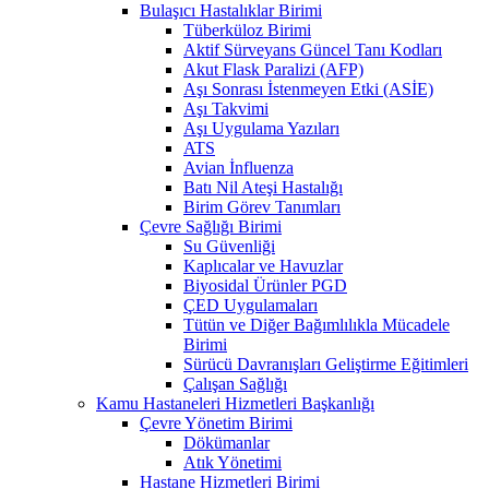
Bulaşıcı Hastalıklar Birimi
Tüberküloz Birimi
Aktif Sürveyans Güncel Tanı Kodları
Akut Flask Paralizi (AFP)
Aşı Sonrası İstenmeyen Etki (ASİE)
Aşı Takvimi
Aşı Uygulama Yazıları
ATS
Avian İnfluenza
Batı Nil Ateşi Hastalığı
Birim Görev Tanımları
Çevre Sağlığı Birimi
Su Güvenliği
Kaplıcalar ve Havuzlar
Biyosidal Ürünler PGD
ÇED Uygulamaları
Tütün ve Diğer Bağımlılıkla Mücadele
Birimi
Sürücü Davranışları Geliştirme Eğitimleri
Çalışan Sağlığı
Kamu Hastaneleri Hizmetleri Başkanlığı
Çevre Yönetim Birimi
Dökümanlar
Atık Yönetimi
Hastane Hizmetleri Birimi