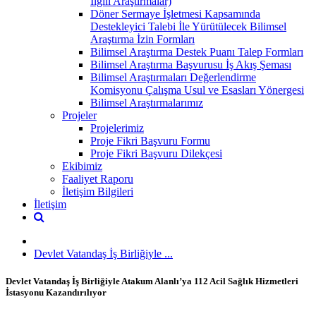
İlgili Araştırmalar)
Döner Sermaye İşletmesi Kapsamında
Destekleyici Talebi İle Yürütülecek Bilimsel
Araştırma İzin Formları
Bilimsel Araştırma Destek Puanı Talep Formları
Bilimsel Araştırma Başvurusu İş Akış Şeması
Bilimsel Araştırmaları Değerlendirme
Komisyonu Çalışma Usul ve Esasları Yönergesi
Bilimsel Araştırmalarımız
Projeler
Projelerimiz
Proje Fikri Başvuru Formu
Proje Fikri Başvuru Dilekçesi
Ekibimiz
Faaliyet Raporu
İletişim Bilgileri
İletişim
Devlet Vatandaş İş Birliğiyle ...
Devlet Vatandaş İş Birliğiyle Atakum Alanlı’ya 112 Acil Sağlık Hizmetleri
İstasyonu Kazandırılıyor