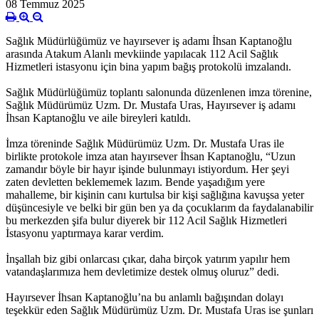
08 Temmuz 2025
Sağlık Müdürlüğümüz ve hayırsever iş adamı İhsan Kaptanoğlu
arasında Atakum Alanlı mevkiinde yapılacak 112 Acil Sağlık
Hizmetleri istasyonu için bina yapım bağış protokolü imzalandı.
Sağlık Müdürlüğümüz toplantı salonunda düzenlenen imza törenine,
Sağlık Müdürümüz Uzm. Dr. Mustafa Uras, Hayırsever iş adamı
İhsan Kaptanoğlu ve aile bireyleri katıldı.
İmza töreninde Sağlık Müdürümüz Uzm. Dr. Mustafa Uras ile
birlikte protokole imza atan hayırsever İhsan Kaptanoğlu, “Uzun
zamandır böyle bir hayır işinde bulunmayı istiyordum. Her şeyi
zaten devletten beklememek lazım. Bende yaşadığım yere
mahalleme, bir kişinin canı kurtulsa bir kişi sağlığına kavuşsa yeter
düşüncesiyle ve belki bir gün ben ya da çocuklarım da faydalanabilir
bu merkezden şifa bulur diyerek bir 112 Acil Sağlık Hizmetleri
İstasyonu yaptırmaya karar verdim.
İnşallah biz gibi onlarcası çıkar, daha birçok yatırım yapılır hem
vatandaşlarımıza hem devletimize destek olmuş oluruz” dedi.
Hayırsever İhsan Kaptanoğlu’na bu anlamlı bağışından dolayı
teşekkür eden Sağlık Müdürümüz Uzm. Dr. Mustafa Uras ise şunları