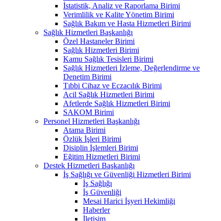
İstatistik, Analiz ve Raporlama Birimi
Verimlilik ve Kalite Yönetim Birimi
Sağlık Bakım ve Hasta Hizmetleri Birimi
Sağlık Hizmetleri Başkanlığı
Özel Hastaneler Birimi
Sağlık Hizmetleri Birimi
Kamu Sağlık Tesisleri Birimi
Sağlık Hizmetleri İzleme, Değerlendirme ve
Denetim Birimi
Tıbbi Cihaz ve Eczacılık Birimi
Acil Sağlık Hizmetleri Birimi
Afetlerde Sağlık Hizmetleri Birimi
SAKOM Birimi
Personel Hizmetleri Başkanlığı
Atama Birimi
Özlük İşleri Birimi
Disiplin İşlemleri Birimi
Eğitim Hizmetleri Birimi
Destek Hizmetleri Başkanlığı
İş Sağlığı ve Güvenliği Hizmetleri Birimi
İş Sağlığı
İş Güvenliği
Mesai Harici İşyeri Hekimliği
Haberler
İletişim