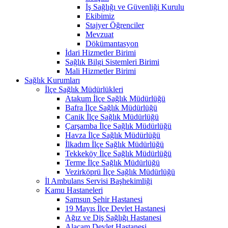
İş Sağlığı ve Güvenliği Kurulu
Ekibimiz
Stajyer Öğrenciler
Mevzuat
Dökümantasyon
İdari Hizmetler Birimi
Sağlık Bilgi Sistemleri Birimi
Mali Hizmetler Birimi
Sağlık Kurumları
İlçe Sağlık Müdürlükleri
Atakum İlçe Sağlık Müdürlüğü
Bafra İlçe Sağlık Müdürlüğü
Canik İlçe Sağlık Müdürlüğü
Çarşamba İlçe Sağlık Müdürlüğü
Havza İlçe Sağlık Müdürlüğü
İlkadım İlçe Sağlık Müdürlüğü
Tekkeköy İlçe Sağlık Müdürlüğü
Terme İlçe Sağlık Müdürlüğü
Vezirköprü İlçe Sağlık Müdürlüğü
İl Ambulans Servisi Başhekimliği
Kamu Hastaneleri
Samsun Şehir Hastanesi
19 Mayıs İlçe Devlet Hastanesi
Ağız ve Diş Sağlığı Hastanesi
Alaçam Devlet Hastanesi