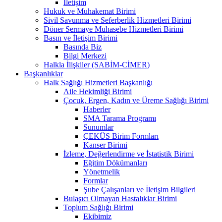
İletişim
Hukuk ve Muhakemat Birimi
Sivil Savunma ve Seferberlik Hizmetleri Birimi
Döner Sermaye Muhasebe Hizmetleri Birimi
Basın ve İletişim Birimi
Basında Biz
Bilgi Merkezi
Halkla İlişkiler (SABİM-CİMER)
Başkanlıklar
Halk Sağlığı Hizmetleri Başkanlığı
Aile Hekimliği Birimi
Çocuk, Ergen, Kadın ve Üreme Sağlığı Birimi
Haberler
SMA Tarama Programı
Sunumlar
ÇEKÜS Birim Formları
Kanser Birimi
İzleme, Değerlendirme ve İstatistik Birimi
Eğitim Dökümanları
Yönetmelik
Formlar
Şube Çalışanları ve İletişim Bilgileri
Bulaşıcı Olmayan Hastalıklar Birimi
Toplum Sağlığı Birimi
Ekibimiz