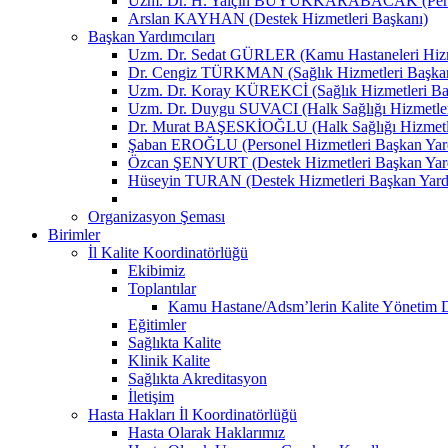
Uzm. Dr. H. Yalçın BÜYÜKKARABACAK (Person
Arslan KAYHAN (Destek Hizmetleri Başkanı)
Başkan Yardımcıları
Uzm. Dr. Sedat GÜRLER (Kamu Hastaneleri Hizme
Dr. Cengiz TÜRKMAN (Sağlık Hizmetleri Başkan
Uzm. Dr. Koray KÜREKCİ (Sağlık Hizmetleri Baş
Uzm. Dr. Duygu SUVACI (Halk Sağlığı Hizmetler
Dr. Murat BAŞESKİOĞLU (Halk Sağlığı Hizmetle
Şaban EROĞLU (Personel Hizmetleri Başkan Yard
Özcan ŞENYURT (Destek Hizmetleri Başkan Yard
Hüseyin TURAN (Destek Hizmetleri Başkan Yard
Organizasyon Şeması
Birimler
İl Kalite Koordinatörlüğü
Ekibimiz
Toplantılar
Kamu Hastane/Adsm’lerin Kalite Yönetim Dir
Eğitimler
Sağlıkta Kalite
Klinik Kalite
Sağlıkta Akreditasyon
İletişim
Hasta Hakları İl Koordinatörlüğü
Hasta Olarak Haklarımız