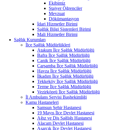
Ekibimiz
Stajyer Öğrenciler
Mevzuat
Dökümantasyon
İdari Hizmetler Birimi
Sağlık Bilgi Sistemleri Birimi
Mali Hizmetler Birimi
Sağlık Kurumları
İlçe Sağlık Müdürlükleri
Atakum İlçe Sağlık Müdürlüğü
Bafra İlçe Sağlık Müdürlüğü
Canik İlçe Sağlık Müdürlüğü
Çarşamba İlçe Sağlık Müdürlüğü
Havza İlçe Sağlık Müdürlüğü
İlkadım İlçe Sağlık Müdürlüğü
Tekkeköy İlçe Sağlık Müdürlüğü
Terme İlçe Sağlık Müdürlüğü
Vezirköprü İlçe Sağlık Müdürlüğü
İl Ambulans Servisi Başhekimliği
Kamu Hastaneleri
Samsun Şehir Hastanesi
19 Mayıs İlçe Devlet Hastanesi
Ağız ve Diş Sağlığı Hastanesi
Alaçam Devlet Hastanesi
Asarcık İlçe Devlet Hastanesi