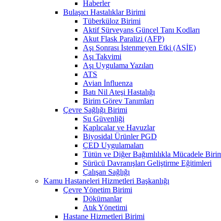
Haberler
Bulaşıcı Hastalıklar Birimi
Tüberküloz Birimi
Aktif Sürveyans Güncel Tanı Kodları
Akut Flask Paralizi (AFP)
Aşı Sonrası İstenmeyen Etki (ASİE)
Aşı Takvimi
Aşı Uygulama Yazıları
ATS
Avian İnfluenza
Batı Nil Ateşi Hastalığı
Birim Görev Tanımları
Çevre Sağlığı Birimi
Su Güvenliği
Kaplıcalar ve Havuzlar
Biyosidal Ürünler PGD
ÇED Uygulamaları
Tütün ve Diğer Bağımlılıkla Mücadele Biri
Sürücü Davranışları Geliştirme Eğitimleri
Çalışan Sağlığı
Kamu Hastaneleri Hizmetleri Başkanlığı
Çevre Yönetim Birimi
Dökümanlar
Atık Yönetimi
Hastane Hizmetleri Birimi