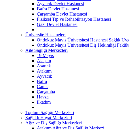
Ayvacık Devlet Hastanesi
Bafra Devlet Hastanesi
Çarşamba Devlet Hastanesi
Fiziksel Tıp ve Rehabilitasyon Hastanesi
Gazi Devlet Hastanesi
Üniversite Hastaneleri
Ondokuz Mayıs Üniversitesi Hastanesi Sağlık Uyg
Ondokuz Mayıs Üniversitesi Diş Hekimliği Fakült
Aile Sağlığı Merkezleri
19 Mayıs
Alaçam
Asarcık
Atakum
Ayvacık
Bafra
Canik
Çarşamba
Havza
İlkadım
Toplum Sağlığı Merkezleri
Sağlıklı Hayat Merkezleri
Ağız ve Diş Sağlığı Merkezleri
Atakum Ağız ve Diş Sağlığı Merkezi