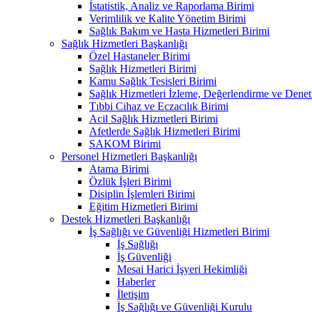
İstatistik, Analiz ve Raporlama Birimi
Verimlilik ve Kalite Yönetim Birimi
Sağlık Bakım ve Hasta Hizmetleri Birimi
Sağlık Hizmetleri Başkanlığı
Özel Hastaneler Birimi
Sağlık Hizmetleri Birimi
Kamu Sağlık Tesisleri Birimi
Sağlık Hizmetleri İzleme, Değerlendirme ve Denet
Tıbbi Cihaz ve Eczacılık Birimi
Acil Sağlık Hizmetleri Birimi
Afetlerde Sağlık Hizmetleri Birimi
SAKOM Birimi
Personel Hizmetleri Başkanlığı
Atama Birimi
Özlük İşleri Birimi
Disiplin İşlemleri Birimi
Eğitim Hizmetleri Birimi
Destek Hizmetleri Başkanlığı
İş Sağlığı ve Güvenliği Hizmetleri Birimi
İş Sağlığı
İş Güvenliği
Mesai Harici İşyeri Hekimliği
Haberler
İletişim
İş Sağlığı ve Güvenliği Kurulu