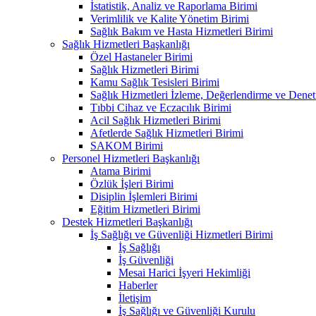
İstatistik, Analiz ve Raporlama Birimi
Verimlilik ve Kalite Yönetim Birimi
Sağlık Bakım ve Hasta Hizmetleri Birimi
Sağlık Hizmetleri Başkanlığı
Özel Hastaneler Birimi
Sağlık Hizmetleri Birimi
Kamu Sağlık Tesisleri Birimi
Sağlık Hizmetleri İzleme, Değerlendirme ve Denet
Tıbbi Cihaz ve Eczacılık Birimi
Acil Sağlık Hizmetleri Birimi
Afetlerde Sağlık Hizmetleri Birimi
SAKOM Birimi
Personel Hizmetleri Başkanlığı
Atama Birimi
Özlük İşleri Birimi
Disiplin İşlemleri Birimi
Eğitim Hizmetleri Birimi
Destek Hizmetleri Başkanlığı
İş Sağlığı ve Güvenliği Hizmetleri Birimi
İş Sağlığı
İş Güvenliği
Mesai Harici İşyeri Hekimliği
Haberler
İletişim
İş Sağlığı ve Güvenliği Kurulu