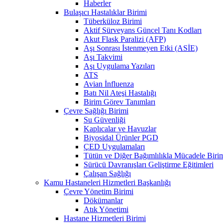
Haberler
Bulaşıcı Hastalıklar Birimi
Tüberküloz Birimi
Aktif Sürveyans Güncel Tanı Kodları
Akut Flask Paralizi (AFP)
Aşı Sonrası İstenmeyen Etki (ASİE)
Aşı Takvimi
Aşı Uygulama Yazıları
ATS
Avian İnfluenza
Batı Nil Ateşi Hastalığı
Birim Görev Tanımları
Çevre Sağlığı Birimi
Su Güvenliği
Kaplıcalar ve Havuzlar
Biyosidal Ürünler PGD
ÇED Uygulamaları
Tütün ve Diğer Bağımlılıkla Mücadele Biri
Sürücü Davranışları Geliştirme Eğitimleri
Çalışan Sağlığı
Kamu Hastaneleri Hizmetleri Başkanlığı
Çevre Yönetim Birimi
Dökümanlar
Atık Yönetimi
Hastane Hizmetleri Birimi