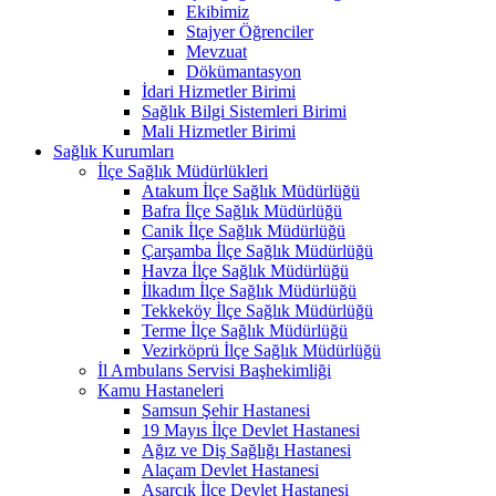
Ekibimiz
Stajyer Öğrenciler
Mevzuat
Dökümantasyon
İdari Hizmetler Birimi
Sağlık Bilgi Sistemleri Birimi
Mali Hizmetler Birimi
Sağlık Kurumları
İlçe Sağlık Müdürlükleri
Atakum İlçe Sağlık Müdürlüğü
Bafra İlçe Sağlık Müdürlüğü
Canik İlçe Sağlık Müdürlüğü
Çarşamba İlçe Sağlık Müdürlüğü
Havza İlçe Sağlık Müdürlüğü
İlkadım İlçe Sağlık Müdürlüğü
Tekkeköy İlçe Sağlık Müdürlüğü
Terme İlçe Sağlık Müdürlüğü
Vezirköprü İlçe Sağlık Müdürlüğü
İl Ambulans Servisi Başhekimliği
Kamu Hastaneleri
Samsun Şehir Hastanesi
19 Mayıs İlçe Devlet Hastanesi
Ağız ve Diş Sağlığı Hastanesi
Alaçam Devlet Hastanesi
Asarcık İlçe Devlet Hastanesi