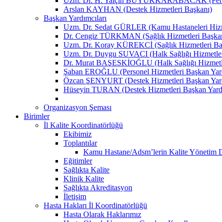
Uzm. Dr. H. Yalçın BÜYÜKKARABACAK (Person
Arslan KAYHAN (Destek Hizmetleri Başkanı)
Başkan Yardımcıları
Uzm. Dr. Sedat GÜRLER (Kamu Hastaneleri Hizme
Dr. Cengiz TÜRKMAN (Sağlık Hizmetleri Başkan
Uzm. Dr. Koray KÜREKCİ (Sağlık Hizmetleri Baş
Uzm. Dr. Duygu SUVACI (Halk Sağlığı Hizmetler
Dr. Murat BAŞESKİOĞLU (Halk Sağlığı Hizmetle
Şaban EROĞLU (Personel Hizmetleri Başkan Yard
Özcan ŞENYURT (Destek Hizmetleri Başkan Yard
Hüseyin TURAN (Destek Hizmetleri Başkan Yard
Organizasyon Şeması
Birimler
İl Kalite Koordinatörlüğü
Ekibimiz
Toplantılar
Kamu Hastane/Adsm’lerin Kalite Yönetim Dir
Eğitimler
Sağlıkta Kalite
Klinik Kalite
Sağlıkta Akreditasyon
İletişim
Hasta Hakları İl Koordinatörlüğü
Hasta Olarak Haklarımız