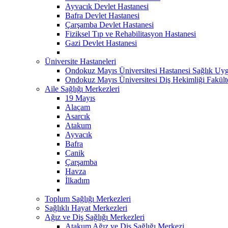
Ayvacık Devlet Hastanesi
Bafra Devlet Hastanesi
Çarşamba Devlet Hastanesi
Fiziksel Tıp ve Rehabilitasyon Hastanesi
Gazi Devlet Hastanesi
Üniversite Hastaneleri
Ondokuz Mayıs Üniversitesi Hastanesi Sağlık Uyg
Ondokuz Mayıs Üniversitesi Diş Hekimliği Fakült
Aile Sağlığı Merkezleri
19 Mayıs
Alaçam
Asarcık
Atakum
Ayvacık
Bafra
Canik
Çarşamba
Havza
İlkadım
Toplum Sağlığı Merkezleri
Sağlıklı Hayat Merkezleri
Ağız ve Diş Sağlığı Merkezleri
Atakum Ağız ve Diş Sağlığı Merkezi