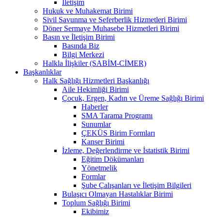
İletişim
Hukuk ve Muhakemat Birimi
Sivil Savunma ve Seferberlik Hizmetleri Birimi
Döner Sermaye Muhasebe Hizmetleri Birimi
Basın ve İletişim Birimi
Basında Biz
Bilgi Merkezi
Halkla İlişkiler (SABİM-CİMER)
Başkanlıklar
Halk Sağlığı Hizmetleri Başkanlığı
Aile Hekimliği Birimi
Çocuk, Ergen, Kadın ve Üreme Sağlığı Birimi
Haberler
SMA Tarama Programı
Sunumlar
ÇEKÜS Birim Formları
Kanser Birimi
İzleme, Değerlendirme ve İstatistik Birimi
Eğitim Dökümanları
Yönetmelik
Formlar
Şube Çalışanları ve İletişim Bilgileri
Bulaşıcı Olmayan Hastalıklar Birimi
Toplum Sağlığı Birimi
Ekibimiz