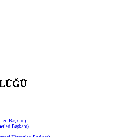
RLÜĞÜ
leri Başkanı)
tleri Başkanı)