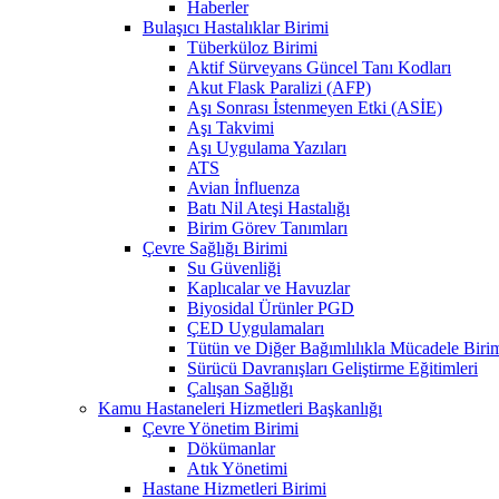
Haberler
Bulaşıcı Hastalıklar Birimi
Tüberküloz Birimi
Aktif Sürveyans Güncel Tanı Kodları
Akut Flask Paralizi (AFP)
Aşı Sonrası İstenmeyen Etki (ASİE)
Aşı Takvimi
Aşı Uygulama Yazıları
ATS
Avian İnfluenza
Batı Nil Ateşi Hastalığı
Birim Görev Tanımları
Çevre Sağlığı Birimi
Su Güvenliği
Kaplıcalar ve Havuzlar
Biyosidal Ürünler PGD
ÇED Uygulamaları
Tütün ve Diğer Bağımlılıkla Mücadele Biri
Sürücü Davranışları Geliştirme Eğitimleri
Çalışan Sağlığı
Kamu Hastaneleri Hizmetleri Başkanlığı
Çevre Yönetim Birimi
Dökümanlar
Atık Yönetimi
Hastane Hizmetleri Birimi