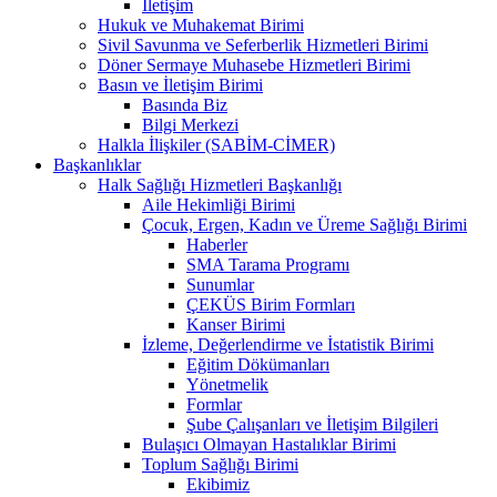
İletişim
Hukuk ve Muhakemat Birimi
Sivil Savunma ve Seferberlik Hizmetleri Birimi
Döner Sermaye Muhasebe Hizmetleri Birimi
Basın ve İletişim Birimi
Basında Biz
Bilgi Merkezi
Halkla İlişkiler (SABİM-CİMER)
Başkanlıklar
Halk Sağlığı Hizmetleri Başkanlığı
Aile Hekimliği Birimi
Çocuk, Ergen, Kadın ve Üreme Sağlığı Birimi
Haberler
SMA Tarama Programı
Sunumlar
ÇEKÜS Birim Formları
Kanser Birimi
İzleme, Değerlendirme ve İstatistik Birimi
Eğitim Dökümanları
Yönetmelik
Formlar
Şube Çalışanları ve İletişim Bilgileri
Bulaşıcı Olmayan Hastalıklar Birimi
Toplum Sağlığı Birimi
Ekibimiz