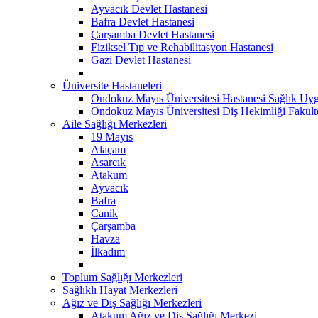
Ayvacık Devlet Hastanesi
Bafra Devlet Hastanesi
Çarşamba Devlet Hastanesi
Fiziksel Tıp ve Rehabilitasyon Hastanesi
Gazi Devlet Hastanesi
Üniversite Hastaneleri
Ondokuz Mayıs Üniversitesi Hastanesi Sağlık Uyg
Ondokuz Mayıs Üniversitesi Diş Hekimliği Fakült
Aile Sağlığı Merkezleri
19 Mayıs
Alaçam
Asarcık
Atakum
Ayvacık
Bafra
Canik
Çarşamba
Havza
İlkadım
Toplum Sağlığı Merkezleri
Sağlıklı Hayat Merkezleri
Ağız ve Diş Sağlığı Merkezleri
Atakum Ağız ve Diş Sağlığı Merkezi