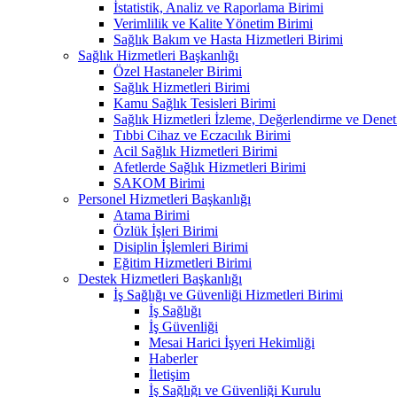
İstatistik, Analiz ve Raporlama Birimi
Verimlilik ve Kalite Yönetim Birimi
Sağlık Bakım ve Hasta Hizmetleri Birimi
Sağlık Hizmetleri Başkanlığı
Özel Hastaneler Birimi
Sağlık Hizmetleri Birimi
Kamu Sağlık Tesisleri Birimi
Sağlık Hizmetleri İzleme, Değerlendirme ve Denet
Tıbbi Cihaz ve Eczacılık Birimi
Acil Sağlık Hizmetleri Birimi
Afetlerde Sağlık Hizmetleri Birimi
SAKOM Birimi
Personel Hizmetleri Başkanlığı
Atama Birimi
Özlük İşleri Birimi
Disiplin İşlemleri Birimi
Eğitim Hizmetleri Birimi
Destek Hizmetleri Başkanlığı
İş Sağlığı ve Güvenliği Hizmetleri Birimi
İş Sağlığı
İş Güvenliği
Mesai Harici İşyeri Hekimliği
Haberler
İletişim
İş Sağlığı ve Güvenliği Kurulu