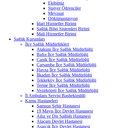
Ekibimiz
Stajyer Öğrenciler
Mevzuat
Dökümantasyon
İdari Hizmetler Birimi
Sağlık Bilgi Sistemleri Birimi
Mali Hizmetler Birimi
Sağlık Kurumları
İlçe Sağlık Müdürlükleri
Atakum İlçe Sağlık Müdürlüğü
Bafra İlçe Sağlık Müdürlüğü
Canik İlçe Sağlık Müdürlüğü
Çarşamba İlçe Sağlık Müdürlüğü
Havza İlçe Sağlık Müdürlüğü
İlkadım İlçe Sağlık Müdürlüğü
Tekkeköy İlçe Sağlık Müdürlüğü
Terme İlçe Sağlık Müdürlüğü
Vezirköprü İlçe Sağlık Müdürlüğü
İl Ambulans Servisi Başhekimliği
Kamu Hastaneleri
Samsun Şehir Hastanesi
19 Mayıs İlçe Devlet Hastanesi
Ağız ve Diş Sağlığı Hastanesi
Alaçam Devlet Hastanesi
Asarcık İlçe Devlet Hastanesi