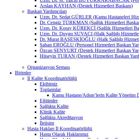
Uzm. Dr. H. Yalçın BÜYÜKKARABACAK (Person
Arslan KAYHAN (Destek Hizmetleri Başkanı)
Başkan Yardımcıları
Uzm. Dr. Sedat GÜRLER (Kamu Hastaneleri Hizme
Dr. Cengiz TÜRKMAN (Sağlık Hizmetleri Başkan
Uzm. Dr. Koray KÜREKCİ (Sağlık Hizmetleri Baş
Uzm. Dr. Duygu SUVACI (Halk Sağlığı Hizmetler
Dr. Murat BAŞESKİOĞLU (Halk Sağlığı Hizmetle
Şaban EROĞLU (Personel Hizmetleri Başkan Yard
Özcan ŞENYURT (Destek Hizmetleri Başkan Yard
Hüseyin TURAN (Destek Hizmetleri Başkan Yard
Organizasyon Şeması
Birimler
İl Kalite Koordinatörlüğü
Ekibimiz
Toplantılar
Kamu Hastane/Adsm’lerin Kalite Yönetim Dir
Eğitimler
Sağlıkta Kalite
Klinik Kalite
Sağlıkta Akreditasyon
İletişim
Hasta Hakları İl Koordinatörlüğü
Hasta Olarak Haklarımız