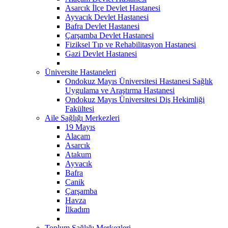
Asarcık İlçe Devlet Hastanesi
Ayvacık Devlet Hastanesi
Bafra Devlet Hastanesi
Çarşamba Devlet Hastanesi
Fiziksel Tıp ve Rehabilitasyon Hastanesi
Gazi Devlet Hastanesi
Üniversite Hastaneleri
Ondokuz Mayıs Üniversitesi Hastanesi Sağlık
Uygulama ve Araştırma Hastanesi
Ondokuz Mayıs Üniversitesi Diş Hekimliği
Fakültesi
Aile Sağlığı Merkezleri
19 Mayıs
Alaçam
Asarcık
Atakum
Ayvacık
Bafra
Canik
Çarşamba
Havza
İlkadım
Toplum Sağlığı Merkezleri