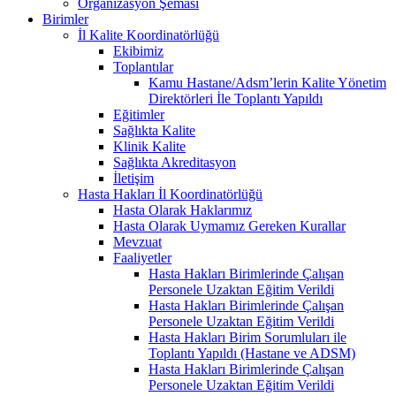
Organizasyon Şeması
Birimler
İl Kalite Koordinatörlüğü
Ekibimiz
Toplantılar
Kamu Hastane/Adsm’lerin Kalite Yönetim
Direktörleri İle Toplantı Yapıldı
Eğitimler
Sağlıkta Kalite
Klinik Kalite
Sağlıkta Akreditasyon
İletişim
Hasta Hakları İl Koordinatörlüğü
Hasta Olarak Haklarımız
Hasta Olarak Uymamız Gereken Kurallar
Mevzuat
Faaliyetler
Hasta Hakları Birimlerinde Çalışan
Personele Uzaktan Eğitim Verildi
Hasta Hakları Birimlerinde Çalışan
Personele Uzaktan Eğitim Verildi
Hasta Hakları Birim Sorumluları ile
Toplantı Yapıldı (Hastane ve ADSM)
Hasta Hakları Birimlerinde Çalışan
Personele Uzaktan Eğitim Verildi