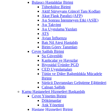
Bulaşıcı Hastalıklar Birimi
Tüberküloz Birimi
Aktif Sürveyans Güncel Tanı Kodları
Akut Flask Paralizi (AFP)
Aşı Sonrası İstenmeyen Etki (ASİE)
Aşı Takvimi
Aşı Uygulama Yazıları
ATS
Avian İnfluenza
Batı Nil Ateşi Hastalığı
Birim Görev Tanımları
Çevre Sağlığı Birimi
Su Güvenliği
Kaplıcalar ve Havuzlar
Biyosidal Ürünler PGD
ÇED Uygulamaları
Tütün ve Diğer Bağımlılıkla Mücadele
Birimi
Sürücü Davranışları Geliştirme Eğitimleri
Çalışan Sağlığı
Kamu Hastaneleri Hizmetleri Başkanlığı
Çevre Yönetim Birimi
Dökümanlar
Atık Yönetimi
Hastane Hizmetleri Birimi