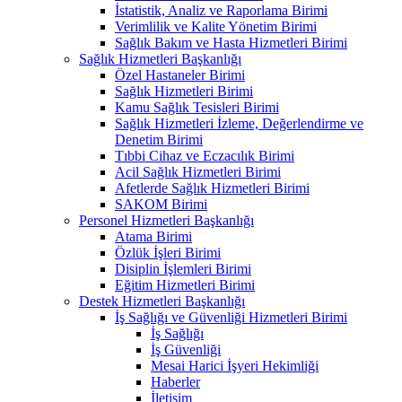
İstatistik, Analiz ve Raporlama Birimi
Verimlilik ve Kalite Yönetim Birimi
Sağlık Bakım ve Hasta Hizmetleri Birimi
Sağlık Hizmetleri Başkanlığı
Özel Hastaneler Birimi
Sağlık Hizmetleri Birimi
Kamu Sağlık Tesisleri Birimi
Sağlık Hizmetleri İzleme, Değerlendirme ve
Denetim Birimi
Tıbbi Cihaz ve Eczacılık Birimi
Acil Sağlık Hizmetleri Birimi
Afetlerde Sağlık Hizmetleri Birimi
SAKOM Birimi
Personel Hizmetleri Başkanlığı
Atama Birimi
Özlük İşleri Birimi
Disiplin İşlemleri Birimi
Eğitim Hizmetleri Birimi
Destek Hizmetleri Başkanlığı
İş Sağlığı ve Güvenliği Hizmetleri Birimi
İş Sağlığı
İş Güvenliği
Mesai Harici İşyeri Hekimliği
Haberler
İletişim