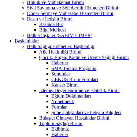
Hukuk ve Muhakemat Birimi
Sivil Savunma ve Seferberlik Hizmetleri Birimi
Döner Sermaye Muhasebe Hizmetleri Birimi
Basın ve İletişim Birimi
Basında Biz
Bilgi Merkezi
Halkla İlişkiler (SABİM-CİMER)
Başkanlıklar
Halk Sağlığı Hizmetleri Başkanlığı
Aile Hekimliği Birimi
Çocuk, Ergen, Kadın ve Üreme Sağlığı Birimi
Haberler
SMA Tarama Programı
Sunumlar
ÇEKÜS Birim Formları
Kanser Birimi
İzleme, Değerlendirme ve İstatistik Birimi
Eğitim Dökümanları
Yönetmelik
Formlar
Şube Çalışanları ve İletişim Bilgileri
Bulaşıcı Olmayan Hastalıklar Birimi
Toplum Sağlığı Birimi
Ekibimiz
Haberler