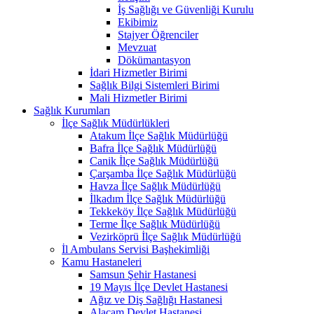
İş Sağlığı ve Güvenliği Kurulu
Ekibimiz
Stajyer Öğrenciler
Mevzuat
Dökümantasyon
İdari Hizmetler Birimi
Sağlık Bilgi Sistemleri Birimi
Mali Hizmetler Birimi
Sağlık Kurumları
İlçe Sağlık Müdürlükleri
Atakum İlçe Sağlık Müdürlüğü
Bafra İlçe Sağlık Müdürlüğü
Canik İlçe Sağlık Müdürlüğü
Çarşamba İlçe Sağlık Müdürlüğü
Havza İlçe Sağlık Müdürlüğü
İlkadım İlçe Sağlık Müdürlüğü
Tekkeköy İlçe Sağlık Müdürlüğü
Terme İlçe Sağlık Müdürlüğü
Vezirköprü İlçe Sağlık Müdürlüğü
İl Ambulans Servisi Başhekimliği
Kamu Hastaneleri
Samsun Şehir Hastanesi
19 Mayıs İlçe Devlet Hastanesi
Ağız ve Diş Sağlığı Hastanesi
Alaçam Devlet Hastanesi