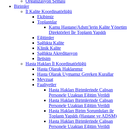
Organizasyon Şeması
Birimler
İl Kalite Koordinatörlüğü
Ekibimiz
Toplantılar
Kamu Hastane/Adsm’lerin Kalite Yönetim
Direktörleri İle Toplantı Yapıldı
Eğitimler
Sağlıkta Kalite
Klinik Kalite
Sağlıkta Akreditasyon
İletişim
Hasta Hakları İl Koordinatörlüğü
Hasta Olarak Haklarımız
Hasta Olarak Uymamız Gereken Kurallar
Mevzuat
Faaliyetler
Hasta Hakları Birimlerinde Çalışan
Personele Uzaktan Eğitim Verildi
Hasta Hakları Birimlerinde Çalışan
Personele Uzaktan Eğitim Verildi
Hasta Hakları Birim Sorumluları ile
Toplantı Yapıldı (Hastane ve ADSM)
Hasta Hakları Birimlerinde Çalışan
Personele Uzaktan Eğitim Verildi