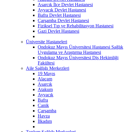
Asarcık İlçe Devlet Hastanesi
Ayvacık Devlet Hastanesi
Bafra Devlet Hastanesi
Çarşamba Devlet Hastanesi
Fiziksel Tıp ve Rehabilitasyon Hastanesi
Gazi Devlet Hastanesi
Üniversite Hastaneleri
Ondokuz Mayıs Üniversitesi Hastanesi Sağlık
Uygulama ve Araştırma Hastanesi
Ondokuz Mayıs Üniversitesi Diş Hekimliği
Fakültesi
Aile Sağlığı Merkezleri
19 Mayıs
Alaçam
Asarcık
Atakum
Ayvacık
Bafra
Canik
Çarşamba
Havza
İlkadım
Toplum Sağlığı Merkezleri