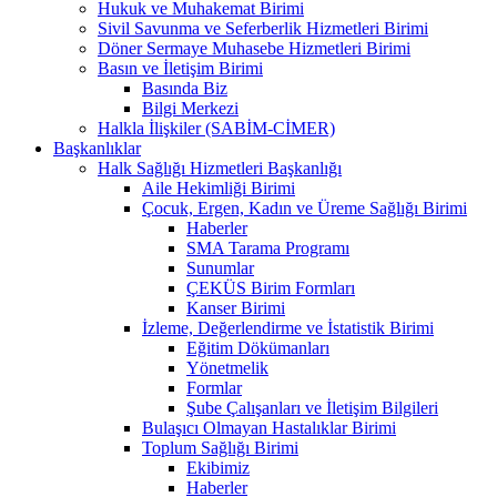
Hukuk ve Muhakemat Birimi
Sivil Savunma ve Seferberlik Hizmetleri Birimi
Döner Sermaye Muhasebe Hizmetleri Birimi
Basın ve İletişim Birimi
Basında Biz
Bilgi Merkezi
Halkla İlişkiler (SABİM-CİMER)
Başkanlıklar
Halk Sağlığı Hizmetleri Başkanlığı
Aile Hekimliği Birimi
Çocuk, Ergen, Kadın ve Üreme Sağlığı Birimi
Haberler
SMA Tarama Programı
Sunumlar
ÇEKÜS Birim Formları
Kanser Birimi
İzleme, Değerlendirme ve İstatistik Birimi
Eğitim Dökümanları
Yönetmelik
Formlar
Şube Çalışanları ve İletişim Bilgileri
Bulaşıcı Olmayan Hastalıklar Birimi
Toplum Sağlığı Birimi
Ekibimiz
Haberler