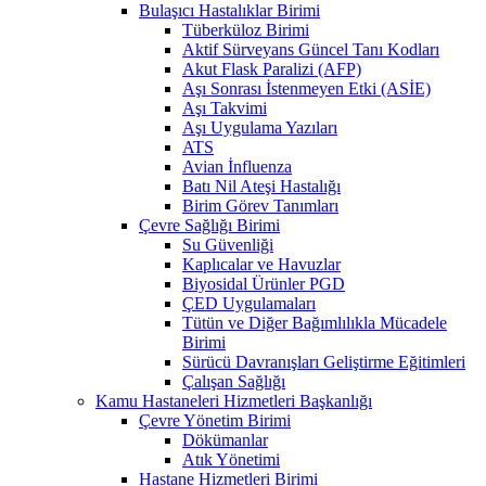
Bulaşıcı Hastalıklar Birimi
Tüberküloz Birimi
Aktif Sürveyans Güncel Tanı Kodları
Akut Flask Paralizi (AFP)
Aşı Sonrası İstenmeyen Etki (ASİE)
Aşı Takvimi
Aşı Uygulama Yazıları
ATS
Avian İnfluenza
Batı Nil Ateşi Hastalığı
Birim Görev Tanımları
Çevre Sağlığı Birimi
Su Güvenliği
Kaplıcalar ve Havuzlar
Biyosidal Ürünler PGD
ÇED Uygulamaları
Tütün ve Diğer Bağımlılıkla Mücadele
Birimi
Sürücü Davranışları Geliştirme Eğitimleri
Çalışan Sağlığı
Kamu Hastaneleri Hizmetleri Başkanlığı
Çevre Yönetim Birimi
Dökümanlar
Atık Yönetimi
Hastane Hizmetleri Birimi