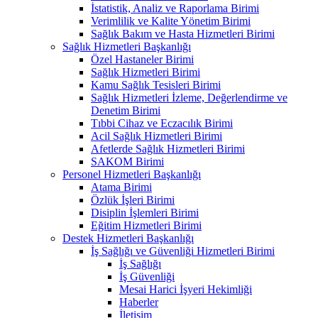
İstatistik, Analiz ve Raporlama Birimi
Verimlilik ve Kalite Yönetim Birimi
Sağlık Bakım ve Hasta Hizmetleri Birimi
Sağlık Hizmetleri Başkanlığı
Özel Hastaneler Birimi
Sağlık Hizmetleri Birimi
Kamu Sağlık Tesisleri Birimi
Sağlık Hizmetleri İzleme, Değerlendirme ve
Denetim Birimi
Tıbbi Cihaz ve Eczacılık Birimi
Acil Sağlık Hizmetleri Birimi
Afetlerde Sağlık Hizmetleri Birimi
SAKOM Birimi
Personel Hizmetleri Başkanlığı
Atama Birimi
Özlük İşleri Birimi
Disiplin İşlemleri Birimi
Eğitim Hizmetleri Birimi
Destek Hizmetleri Başkanlığı
İş Sağlığı ve Güvenliği Hizmetleri Birimi
İş Sağlığı
İş Güvenliği
Mesai Harici İşyeri Hekimliği
Haberler
İletişim