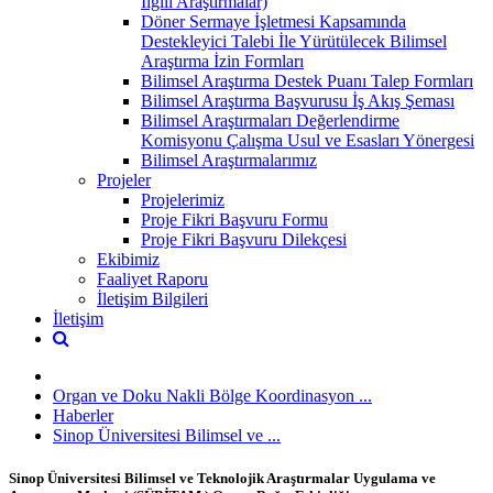
İlgili Araştırmalar)
Döner Sermaye İşletmesi Kapsamında
Destekleyici Talebi İle Yürütülecek Bilimsel
Araştırma İzin Formları
Bilimsel Araştırma Destek Puanı Talep Formları
Bilimsel Araştırma Başvurusu İş Akış Şeması
Bilimsel Araştırmaları Değerlendirme
Komisyonu Çalışma Usul ve Esasları Yönergesi
Bilimsel Araştırmalarımız
Projeler
Projelerimiz
Proje Fikri Başvuru Formu
Proje Fikri Başvuru Dilekçesi
Ekibimiz
Faaliyet Raporu
İletişim Bilgileri
İletişim
Organ ve Doku Nakli Bölge Koordinasyon ...
Haberler
Sinop Üniversitesi Bilimsel ve ...
Sinop Üniversitesi Bilimsel ve Teknolojik Araştırmalar Uygulama ve