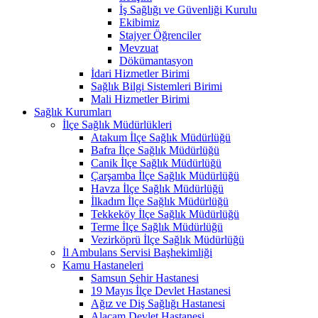
İş Sağlığı ve Güvenliği Kurulu
Ekibimiz
Stajyer Öğrenciler
Mevzuat
Dökümantasyon
İdari Hizmetler Birimi
Sağlık Bilgi Sistemleri Birimi
Mali Hizmetler Birimi
Sağlık Kurumları
İlçe Sağlık Müdürlükleri
Atakum İlçe Sağlık Müdürlüğü
Bafra İlçe Sağlık Müdürlüğü
Canik İlçe Sağlık Müdürlüğü
Çarşamba İlçe Sağlık Müdürlüğü
Havza İlçe Sağlık Müdürlüğü
İlkadım İlçe Sağlık Müdürlüğü
Tekkeköy İlçe Sağlık Müdürlüğü
Terme İlçe Sağlık Müdürlüğü
Vezirköprü İlçe Sağlık Müdürlüğü
İl Ambulans Servisi Başhekimliği
Kamu Hastaneleri
Samsun Şehir Hastanesi
19 Mayıs İlçe Devlet Hastanesi
Ağız ve Diş Sağlığı Hastanesi
Alaçam Devlet Hastanesi