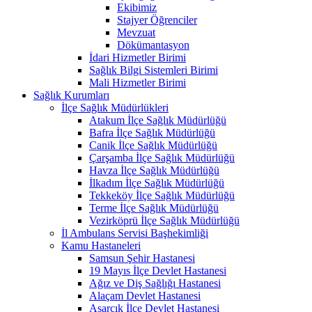
Ekibimiz
Stajyer Öğrenciler
Mevzuat
Dökümantasyon
İdari Hizmetler Birimi
Sağlık Bilgi Sistemleri Birimi
Mali Hizmetler Birimi
Sağlık Kurumları
İlçe Sağlık Müdürlükleri
Atakum İlçe Sağlık Müdürlüğü
Bafra İlçe Sağlık Müdürlüğü
Canik İlçe Sağlık Müdürlüğü
Çarşamba İlçe Sağlık Müdürlüğü
Havza İlçe Sağlık Müdürlüğü
İlkadım İlçe Sağlık Müdürlüğü
Tekkeköy İlçe Sağlık Müdürlüğü
Terme İlçe Sağlık Müdürlüğü
Vezirköprü İlçe Sağlık Müdürlüğü
İl Ambulans Servisi Başhekimliği
Kamu Hastaneleri
Samsun Şehir Hastanesi
19 Mayıs İlçe Devlet Hastanesi
Ağız ve Diş Sağlığı Hastanesi
Alaçam Devlet Hastanesi
Asarcık İlçe Devlet Hastanesi