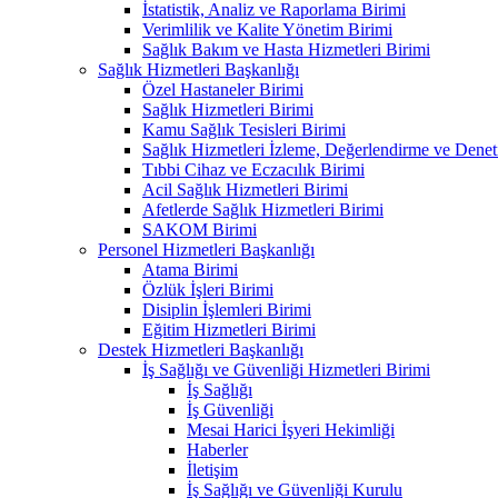
İstatistik, Analiz ve Raporlama Birimi
Verimlilik ve Kalite Yönetim Birimi
Sağlık Bakım ve Hasta Hizmetleri Birimi
Sağlık Hizmetleri Başkanlığı
Özel Hastaneler Birimi
Sağlık Hizmetleri Birimi
Kamu Sağlık Tesisleri Birimi
Sağlık Hizmetleri İzleme, Değerlendirme ve Denet
Tıbbi Cihaz ve Eczacılık Birimi
Acil Sağlık Hizmetleri Birimi
Afetlerde Sağlık Hizmetleri Birimi
SAKOM Birimi
Personel Hizmetleri Başkanlığı
Atama Birimi
Özlük İşleri Birimi
Disiplin İşlemleri Birimi
Eğitim Hizmetleri Birimi
Destek Hizmetleri Başkanlığı
İş Sağlığı ve Güvenliği Hizmetleri Birimi
İş Sağlığı
İş Güvenliği
Mesai Harici İşyeri Hekimliği
Haberler
İletişim
İş Sağlığı ve Güvenliği Kurulu