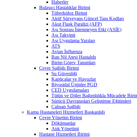
Haberler
Bulaşıcı Hastalıklar Birimi
Tüberküloz Birimi
Aktif Sürveyans Güncel Tanı Kodları
Akut Flask Paralizi (AFP)
Aşı Sonrası İstenmeyen Etki (ASİE)
Aşı Takvimi
Aşı Uygulama Yazıları
ATS
Avian İnfluenza
Batı Nil Ateşi Hastalığı
Birim Görev Tanımları
Çevre Sağlığı Birimi
Su Güvenliği
Kaplıcalar ve Havuzlar
Biyosidal Ürünler PGD
ÇED Uygulamaları
Tütün ve Diğer Bağımlılıkla Mücadele Biri
Sürücü Davranışları Geliştirme Eğitimleri
Çalışan Sağlığı
Kamu Hastaneleri Hizmetleri Başkanlığı
Çevre Yönetim Birimi
Dökümanlar
Atık Yönetimi
Hastane Hizmetleri Birimi