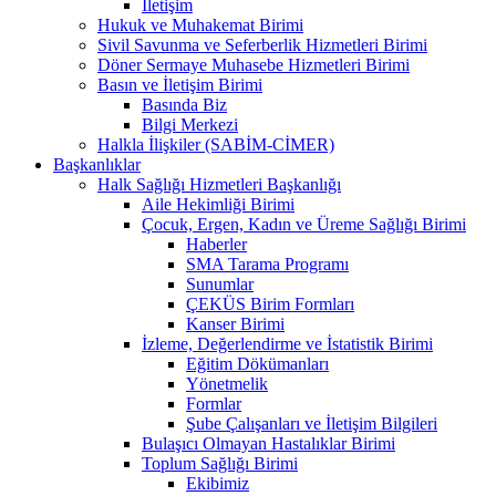
İletişim
Hukuk ve Muhakemat Birimi
Sivil Savunma ve Seferberlik Hizmetleri Birimi
Döner Sermaye Muhasebe Hizmetleri Birimi
Basın ve İletişim Birimi
Basında Biz
Bilgi Merkezi
Halkla İlişkiler (SABİM-CİMER)
Başkanlıklar
Halk Sağlığı Hizmetleri Başkanlığı
Aile Hekimliği Birimi
Çocuk, Ergen, Kadın ve Üreme Sağlığı Birimi
Haberler
SMA Tarama Programı
Sunumlar
ÇEKÜS Birim Formları
Kanser Birimi
İzleme, Değerlendirme ve İstatistik Birimi
Eğitim Dökümanları
Yönetmelik
Formlar
Şube Çalışanları ve İletişim Bilgileri
Bulaşıcı Olmayan Hastalıklar Birimi
Toplum Sağlığı Birimi
Ekibimiz