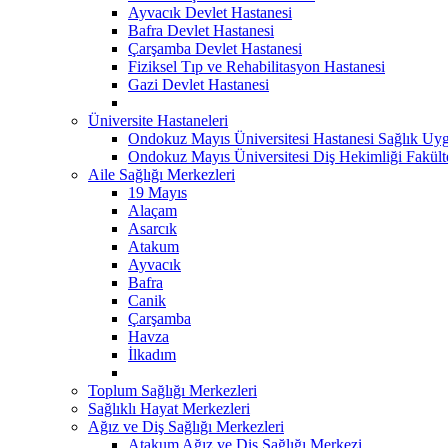
Ayvacık Devlet Hastanesi
Bafra Devlet Hastanesi
Çarşamba Devlet Hastanesi
Fiziksel Tıp ve Rehabilitasyon Hastanesi
Gazi Devlet Hastanesi
Üniversite Hastaneleri
Ondokuz Mayıs Üniversitesi Hastanesi Sağlık Uyg
Ondokuz Mayıs Üniversitesi Diş Hekimliği Fakült
Aile Sağlığı Merkezleri
19 Mayıs
Alaçam
Asarcık
Atakum
Ayvacık
Bafra
Canik
Çarşamba
Havza
İlkadım
Toplum Sağlığı Merkezleri
Sağlıklı Hayat Merkezleri
Ağız ve Diş Sağlığı Merkezleri
Atakum Ağız ve Diş Sağlığı Merkezi