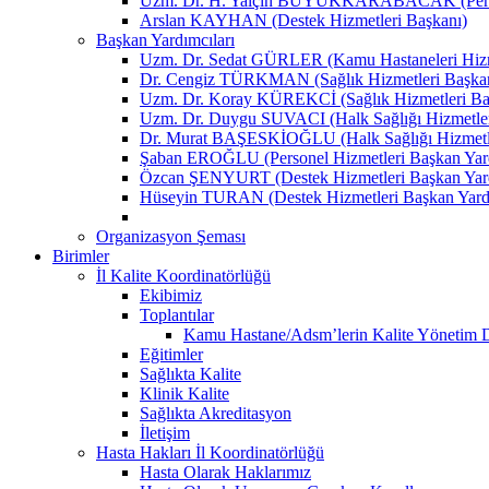
Uzm. Dr. H. Yalçın BÜYÜKKARABACAK (Person
Arslan KAYHAN (Destek Hizmetleri Başkanı)
Başkan Yardımcıları
Uzm. Dr. Sedat GÜRLER (Kamu Hastaneleri Hizme
Dr. Cengiz TÜRKMAN (Sağlık Hizmetleri Başkan
Uzm. Dr. Koray KÜREKCİ (Sağlık Hizmetleri Baş
Uzm. Dr. Duygu SUVACI (Halk Sağlığı Hizmetler
Dr. Murat BAŞESKİOĞLU (Halk Sağlığı Hizmetle
Şaban EROĞLU (Personel Hizmetleri Başkan Yard
Özcan ŞENYURT (Destek Hizmetleri Başkan Yard
Hüseyin TURAN (Destek Hizmetleri Başkan Yard
Organizasyon Şeması
Birimler
İl Kalite Koordinatörlüğü
Ekibimiz
Toplantılar
Kamu Hastane/Adsm’lerin Kalite Yönetim Dir
Eğitimler
Sağlıkta Kalite
Klinik Kalite
Sağlıkta Akreditasyon
İletişim
Hasta Hakları İl Koordinatörlüğü
Hasta Olarak Haklarımız