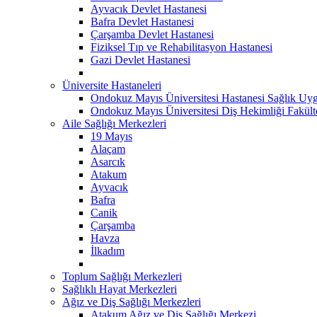
Ayvacık Devlet Hastanesi
Bafra Devlet Hastanesi
Çarşamba Devlet Hastanesi
Fiziksel Tıp ve Rehabilitasyon Hastanesi
Gazi Devlet Hastanesi
Üniversite Hastaneleri
Ondokuz Mayıs Üniversitesi Hastanesi Sağlık Uyg
Ondokuz Mayıs Üniversitesi Diş Hekimliği Fakült
Aile Sağlığı Merkezleri
19 Mayıs
Alaçam
Asarcık
Atakum
Ayvacık
Bafra
Canik
Çarşamba
Havza
İlkadım
Toplum Sağlığı Merkezleri
Sağlıklı Hayat Merkezleri
Ağız ve Diş Sağlığı Merkezleri
Atakum Ağız ve Diş Sağlığı Merkezi