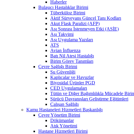
Haberler
Bulaşıcı Hastalıklar Birimi
Tüberküloz Birimi
Aktif Sürveyans Güncel Tanı Kodları
Akut Flask Paralizi (AFP)
Aşı Sonrası İstenmeyen Etki (ASİE)
Aşı Takvimi
Aşı Uygulama Yazıları
ATS
Avian İnfluenza
Batı Nil Ateşi Hastalığı
Birim Görev Tanımları
Çevre Sağlığı Birimi
Su Güvenliği
Kaplıcalar ve Havuzlar
Biyosidal Ürünler PGD
ÇED Uygulamaları
Tütün ve Diğer Bağımlılıkla Mücadele Biri
Sürücü Davranışları Geliştirme Eğitimleri
Çalışan Sağlığı
Kamu Hastaneleri Hizmetleri Başkanlığı
Çevre Yönetim Birimi
Dökümanlar
Atık Yönetimi
Hastane Hizmetleri Birimi