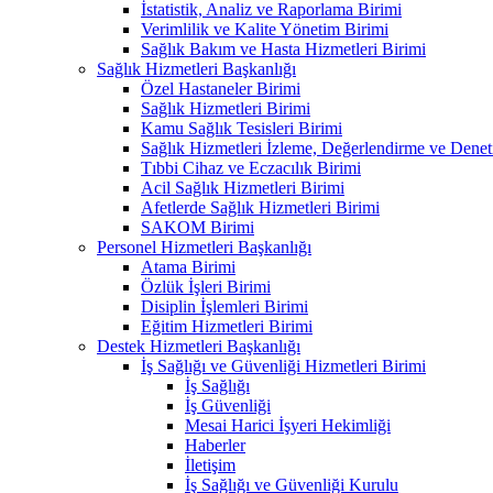
İstatistik, Analiz ve Raporlama Birimi
Verimlilik ve Kalite Yönetim Birimi
Sağlık Bakım ve Hasta Hizmetleri Birimi
Sağlık Hizmetleri Başkanlığı
Özel Hastaneler Birimi
Sağlık Hizmetleri Birimi
Kamu Sağlık Tesisleri Birimi
Sağlık Hizmetleri İzleme, Değerlendirme ve Denet
Tıbbi Cihaz ve Eczacılık Birimi
Acil Sağlık Hizmetleri Birimi
Afetlerde Sağlık Hizmetleri Birimi
SAKOM Birimi
Personel Hizmetleri Başkanlığı
Atama Birimi
Özlük İşleri Birimi
Disiplin İşlemleri Birimi
Eğitim Hizmetleri Birimi
Destek Hizmetleri Başkanlığı
İş Sağlığı ve Güvenliği Hizmetleri Birimi
İş Sağlığı
İş Güvenliği
Mesai Harici İşyeri Hekimliği
Haberler
İletişim
İş Sağlığı ve Güvenliği Kurulu