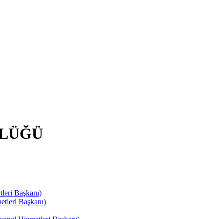
RLÜĞÜ
leri Başkanı)
tleri Başkanı)