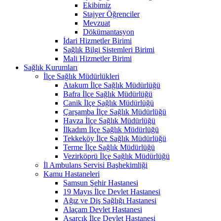
Ekibimiz
Stajyer Öğrenciler
Mevzuat
Dökümantasyon
İdari Hizmetler Birimi
Sağlık Bilgi Sistemleri Birimi
Mali Hizmetler Birimi
Sağlık Kurumları
İlçe Sağlık Müdürlükleri
Atakum İlçe Sağlık Müdürlüğü
Bafra İlçe Sağlık Müdürlüğü
Canik İlçe Sağlık Müdürlüğü
Çarşamba İlçe Sağlık Müdürlüğü
Havza İlçe Sağlık Müdürlüğü
İlkadım İlçe Sağlık Müdürlüğü
Tekkeköy İlçe Sağlık Müdürlüğü
Terme İlçe Sağlık Müdürlüğü
Vezirköprü İlçe Sağlık Müdürlüğü
İl Ambulans Servisi Başhekimliği
Kamu Hastaneleri
Samsun Şehir Hastanesi
19 Mayıs İlçe Devlet Hastanesi
Ağız ve Diş Sağlığı Hastanesi
Alaçam Devlet Hastanesi
Asarcık İlçe Devlet Hastanesi