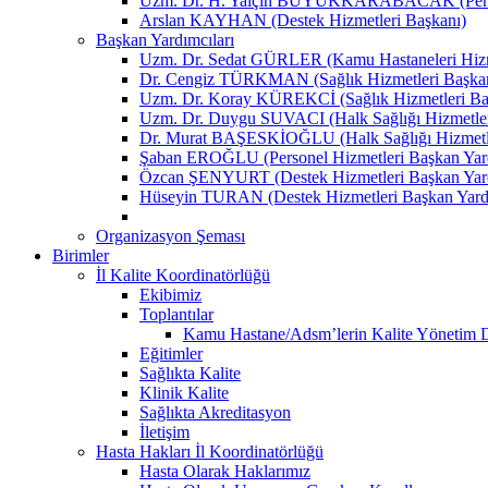
Uzm. Dr. H. Yalçın BÜYÜKKARABACAK (Person
Arslan KAYHAN (Destek Hizmetleri Başkanı)
Başkan Yardımcıları
Uzm. Dr. Sedat GÜRLER (Kamu Hastaneleri Hizme
Dr. Cengiz TÜRKMAN (Sağlık Hizmetleri Başkan
Uzm. Dr. Koray KÜREKCİ (Sağlık Hizmetleri Baş
Uzm. Dr. Duygu SUVACI (Halk Sağlığı Hizmetler
Dr. Murat BAŞESKİOĞLU (Halk Sağlığı Hizmetle
Şaban EROĞLU (Personel Hizmetleri Başkan Yard
Özcan ŞENYURT (Destek Hizmetleri Başkan Yard
Hüseyin TURAN (Destek Hizmetleri Başkan Yard
Organizasyon Şeması
Birimler
İl Kalite Koordinatörlüğü
Ekibimiz
Toplantılar
Kamu Hastane/Adsm’lerin Kalite Yönetim Dir
Eğitimler
Sağlıkta Kalite
Klinik Kalite
Sağlıkta Akreditasyon
İletişim
Hasta Hakları İl Koordinatörlüğü
Hasta Olarak Haklarımız