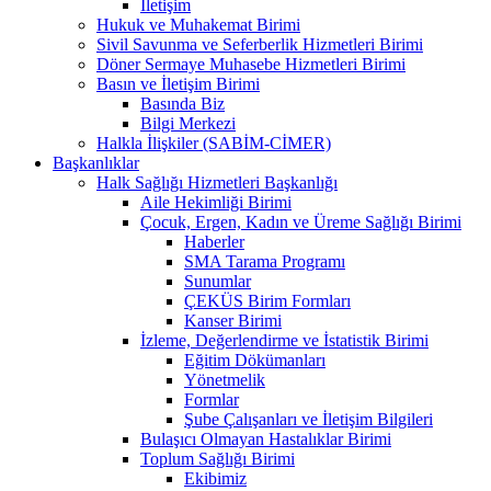
İletişim
Hukuk ve Muhakemat Birimi
Sivil Savunma ve Seferberlik Hizmetleri Birimi
Döner Sermaye Muhasebe Hizmetleri Birimi
Basın ve İletişim Birimi
Basında Biz
Bilgi Merkezi
Halkla İlişkiler (SABİM-CİMER)
Başkanlıklar
Halk Sağlığı Hizmetleri Başkanlığı
Aile Hekimliği Birimi
Çocuk, Ergen, Kadın ve Üreme Sağlığı Birimi
Haberler
SMA Tarama Programı
Sunumlar
ÇEKÜS Birim Formları
Kanser Birimi
İzleme, Değerlendirme ve İstatistik Birimi
Eğitim Dökümanları
Yönetmelik
Formlar
Şube Çalışanları ve İletişim Bilgileri
Bulaşıcı Olmayan Hastalıklar Birimi
Toplum Sağlığı Birimi
Ekibimiz