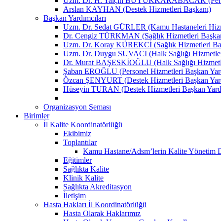
Uzm. Dr. H. Yalçın BÜYÜKKARABACAK (Person
Arslan KAYHAN (Destek Hizmetleri Başkanı)
Başkan Yardımcıları
Uzm. Dr. Sedat GÜRLER (Kamu Hastaneleri Hizme
Dr. Cengiz TÜRKMAN (Sağlık Hizmetleri Başkan
Uzm. Dr. Koray KÜREKCİ (Sağlık Hizmetleri Baş
Uzm. Dr. Duygu SUVACI (Halk Sağlığı Hizmetler
Dr. Murat BAŞESKİOĞLU (Halk Sağlığı Hizmetle
Şaban EROĞLU (Personel Hizmetleri Başkan Yard
Özcan ŞENYURT (Destek Hizmetleri Başkan Yard
Hüseyin TURAN (Destek Hizmetleri Başkan Yard
Organizasyon Şeması
Birimler
İl Kalite Koordinatörlüğü
Ekibimiz
Toplantılar
Kamu Hastane/Adsm’lerin Kalite Yönetim Dir
Eğitimler
Sağlıkta Kalite
Klinik Kalite
Sağlıkta Akreditasyon
İletişim
Hasta Hakları İl Koordinatörlüğü
Hasta Olarak Haklarımız