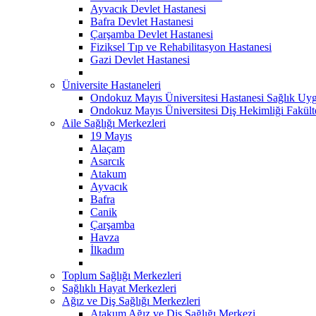
Ayvacık Devlet Hastanesi
Bafra Devlet Hastanesi
Çarşamba Devlet Hastanesi
Fiziksel Tıp ve Rehabilitasyon Hastanesi
Gazi Devlet Hastanesi
Üniversite Hastaneleri
Ondokuz Mayıs Üniversitesi Hastanesi Sağlık Uyg
Ondokuz Mayıs Üniversitesi Diş Hekimliği Fakült
Aile Sağlığı Merkezleri
19 Mayıs
Alaçam
Asarcık
Atakum
Ayvacık
Bafra
Canik
Çarşamba
Havza
İlkadım
Toplum Sağlığı Merkezleri
Sağlıklı Hayat Merkezleri
Ağız ve Diş Sağlığı Merkezleri
Atakum Ağız ve Diş Sağlığı Merkezi