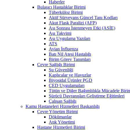
Haberler
Bulaşıcı Hastalıklar Birimi
Tüberküloz Birimi
Aktif Sürveyans Güncel Tanı Kodları
Akut Flask Paralizi (AFP)
Aşı Sonrası İstenmeyen Etki (ASİE)
Aşı Takvimi
Aşı Uygulama Yazıları
ATS
Avian İnfluenza
Batı Nil Ateşi Hastalığı
Birim Görev Tanımları
Çevre Sağlığı Birimi
Su Güvenliği
Kaplıcalar ve Havuzlar
Biyosidal Ürünler PGD
ÇED Uygulamaları
Tütün ve Diğer Bağımlılıkla Mücadele Biri
Sürücü Davranışları Geliştirme Eğitimleri
Çalışan Sağlığı
Kamu Hastaneleri Hizmetleri Başkanlığı
Çevre Yönetim Birimi
Dökümanlar
Atık Yönetimi
Hastane Hizmetleri Birimi