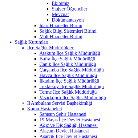
Ekibimiz
Stajyer Öğrenciler
Mevzuat
Dökümantasyon
İdari Hizmetler Birimi
Sağlık Bilgi Sistemleri Birimi
Mali Hizmetler Birimi
Sağlık Kurumları
İlçe Sağlık Müdürlükleri
Atakum İlçe Sağlık Müdürlüğü
Bafra İlçe Sağlık Müdürlüğü
Canik İlçe Sağlık Müdürlüğü
Çarşamba İlçe Sağlık Müdürlüğü
Havza İlçe Sağlık Müdürlüğü
İlkadım İlçe Sağlık Müdürlüğü
Tekkeköy İlçe Sağlık Müdürlüğü
Terme İlçe Sağlık Müdürlüğü
Vezirköprü İlçe Sağlık Müdürlüğü
İl Ambulans Servisi Başhekimliği
Kamu Hastaneleri
Samsun Şehir Hastanesi
19 Mayıs İlçe Devlet Hastanesi
Ağız ve Diş Sağlığı Hastanesi
Alaçam Devlet Hastanesi
Asarcık İlçe Devlet Hastanesi