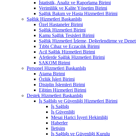
İstatistik, Analiz ve Raporlama Birimi
Verimlilik ve Kalite Yönetim Birimi
Sağlık Bakım ve Hasta Hizmetleri Birimi
Sağlık Hizmetleri Başkanlığı
Özel Hastaneler Birimi
Sağlık Hizmetleri Birimi
Kamu Sağlık Tesisleri Birimi
Sağlık Hizmetleri İzleme, Değerlendirme ve Denet
Tıbbi Cihaz ve Eczacılık Birimi
Acil Sağlık Hizmetleri Birimi
Afetlerde Sağlık Hizmetleri Birimi
SAKOM Birimi
Personel Hizmetleri Başkanlığı
Atama Birimi
Özlük İşleri Birimi
Disiplin İşlemleri Birimi
Eğitim Hizmetleri Birimi
Destek Hizmetleri Başkanlığı
İş Sağlığı ve Güvenliği Hizmetleri Birimi
İş Sağlığı
İş Güvenliği
Mesai Harici İşyeri Hekimliği
Haberler
İletişim
İş Sağlığı ve Güvenliği Kurulu