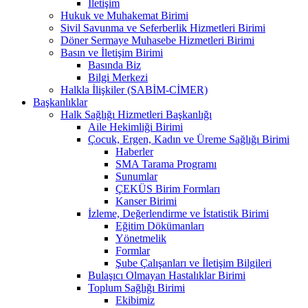
İletişim
Hukuk ve Muhakemat Birimi
Sivil Savunma ve Seferberlik Hizmetleri Birimi
Döner Sermaye Muhasebe Hizmetleri Birimi
Basın ve İletişim Birimi
Basında Biz
Bilgi Merkezi
Halkla İlişkiler (SABİM-CİMER)
Başkanlıklar
Halk Sağlığı Hizmetleri Başkanlığı
Aile Hekimliği Birimi
Çocuk, Ergen, Kadın ve Üreme Sağlığı Birimi
Haberler
SMA Tarama Programı
Sunumlar
ÇEKÜS Birim Formları
Kanser Birimi
İzleme, Değerlendirme ve İstatistik Birimi
Eğitim Dökümanları
Yönetmelik
Formlar
Şube Çalışanları ve İletişim Bilgileri
Bulaşıcı Olmayan Hastalıklar Birimi
Toplum Sağlığı Birimi
Ekibimiz