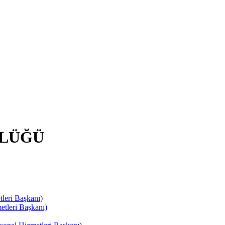
RLÜĞÜ
leri Başkanı)
tleri Başkanı)