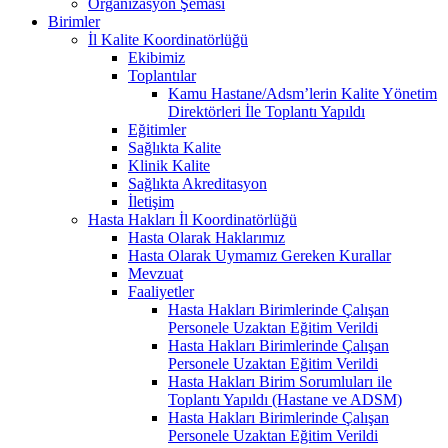
Organizasyon Şeması
Birimler
İl Kalite Koordinatörlüğü
Ekibimiz
Toplantılar
Kamu Hastane/Adsm’lerin Kalite Yönetim
Direktörleri İle Toplantı Yapıldı
Eğitimler
Sağlıkta Kalite
Klinik Kalite
Sağlıkta Akreditasyon
İletişim
Hasta Hakları İl Koordinatörlüğü
Hasta Olarak Haklarımız
Hasta Olarak Uymamız Gereken Kurallar
Mevzuat
Faaliyetler
Hasta Hakları Birimlerinde Çalışan
Personele Uzaktan Eğitim Verildi
Hasta Hakları Birimlerinde Çalışan
Personele Uzaktan Eğitim Verildi
Hasta Hakları Birim Sorumluları ile
Toplantı Yapıldı (Hastane ve ADSM)
Hasta Hakları Birimlerinde Çalışan
Personele Uzaktan Eğitim Verildi