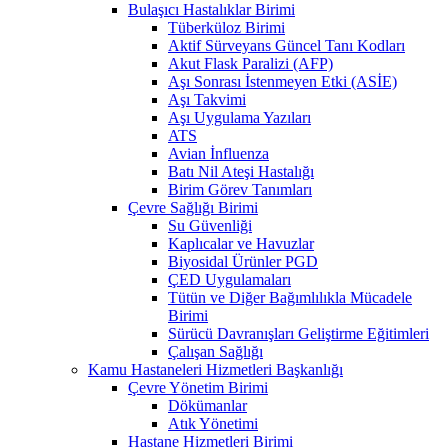
Bulaşıcı Hastalıklar Birimi
Tüberküloz Birimi
Aktif Sürveyans Güncel Tanı Kodları
Akut Flask Paralizi (AFP)
Aşı Sonrası İstenmeyen Etki (ASİE)
Aşı Takvimi
Aşı Uygulama Yazıları
ATS
Avian İnfluenza
Batı Nil Ateşi Hastalığı
Birim Görev Tanımları
Çevre Sağlığı Birimi
Su Güvenliği
Kaplıcalar ve Havuzlar
Biyosidal Ürünler PGD
ÇED Uygulamaları
Tütün ve Diğer Bağımlılıkla Mücadele
Birimi
Sürücü Davranışları Geliştirme Eğitimleri
Çalışan Sağlığı
Kamu Hastaneleri Hizmetleri Başkanlığı
Çevre Yönetim Birimi
Dökümanlar
Atık Yönetimi
Hastane Hizmetleri Birimi