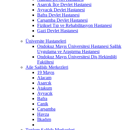
Asarcık İlçe Devlet Hastanesi
Ayvacık Devlet Hastanesi
Bafra Devlet Hastanesi
Çarşamba Devlet Hastanesi
Fiziksel Tıp ve Rehabilitasyon Hastanesi
Gazi Devlet Hastanesi
Üniversite Hastaneleri
Ondokuz Mayıs Üniversitesi Hastanesi Sağlık
Uygulama ve Araştırma Hastanesi
Ondokuz Mayıs Üniversitesi Diş Hekimliği
Fakültesi
Aile Sağlığı Merkezleri
19 Mayıs
Alaçam
Asarcık
Atakum
Ayvacık
Bafra
Canik
Çarşamba
Havza
İlkadım
Toplum Sağlığı Merkezleri