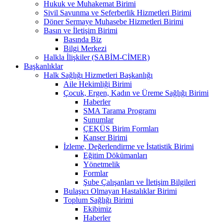
Hukuk ve Muhakemat Birimi
Sivil Savunma ve Seferberlik Hizmetleri Birimi
Döner Sermaye Muhasebe Hizmetleri Birimi
Basın ve İletişim Birimi
Basında Biz
Bilgi Merkezi
Halkla İlişkiler (SABİM-CİMER)
Başkanlıklar
Halk Sağlığı Hizmetleri Başkanlığı
Aile Hekimliği Birimi
Çocuk, Ergen, Kadın ve Üreme Sağlığı Birimi
Haberler
SMA Tarama Programı
Sunumlar
ÇEKÜS Birim Formları
Kanser Birimi
İzleme, Değerlendirme ve İstatistik Birimi
Eğitim Dökümanları
Yönetmelik
Formlar
Şube Çalışanları ve İletişim Bilgileri
Bulaşıcı Olmayan Hastalıklar Birimi
Toplum Sağlığı Birimi
Ekibimiz
Haberler