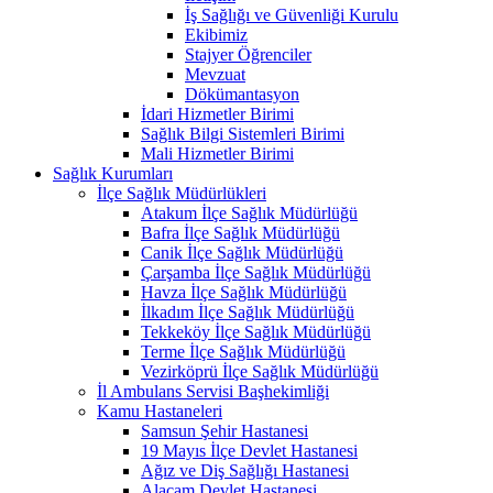
İş Sağlığı ve Güvenliği Kurulu
Ekibimiz
Stajyer Öğrenciler
Mevzuat
Dökümantasyon
İdari Hizmetler Birimi
Sağlık Bilgi Sistemleri Birimi
Mali Hizmetler Birimi
Sağlık Kurumları
İlçe Sağlık Müdürlükleri
Atakum İlçe Sağlık Müdürlüğü
Bafra İlçe Sağlık Müdürlüğü
Canik İlçe Sağlık Müdürlüğü
Çarşamba İlçe Sağlık Müdürlüğü
Havza İlçe Sağlık Müdürlüğü
İlkadım İlçe Sağlık Müdürlüğü
Tekkeköy İlçe Sağlık Müdürlüğü
Terme İlçe Sağlık Müdürlüğü
Vezirköprü İlçe Sağlık Müdürlüğü
İl Ambulans Servisi Başhekimliği
Kamu Hastaneleri
Samsun Şehir Hastanesi
19 Mayıs İlçe Devlet Hastanesi
Ağız ve Diş Sağlığı Hastanesi
Alaçam Devlet Hastanesi