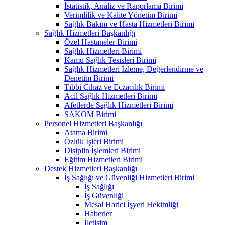
İstatistik, Analiz ve Raporlama Birimi
Verimlilik ve Kalite Yönetim Birimi
Sağlık Bakım ve Hasta Hizmetleri Birimi
Sağlık Hizmetleri Başkanlığı
Özel Hastaneler Birimi
Sağlık Hizmetleri Birimi
Kamu Sağlık Tesisleri Birimi
Sağlık Hizmetleri İzleme, Değerlendirme ve
Denetim Birimi
Tıbbi Cihaz ve Eczacılık Birimi
Acil Sağlık Hizmetleri Birimi
Afetlerde Sağlık Hizmetleri Birimi
SAKOM Birimi
Personel Hizmetleri Başkanlığı
Atama Birimi
Özlük İşleri Birimi
Disiplin İşlemleri Birimi
Eğitim Hizmetleri Birimi
Destek Hizmetleri Başkanlığı
İş Sağlığı ve Güvenliği Hizmetleri Birimi
İş Sağlığı
İş Güvenliği
Mesai Harici İşyeri Hekimliği
Haberler
İletişim