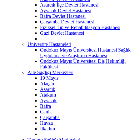
Asarcık İlçe Devlet Hastanesi
Ayvacık Devlet Hastanesi
Bafra Devlet Hastanesi
Çarşamba Devlet Hastanesi
Fiziksel Tıp ve Rehabilitasyon Hastanesi
Gazi Devlet Hastanesi
Üniversite Hastaneleri
Ondokuz Mayıs Üniversitesi Hastanesi Sağlık
Uygulama ve Araştırma Hastanesi
Ondokuz Mayıs Üniversitesi Diş Hekimliği
Fakültesi
Aile Sağlığı Merkezleri
19 Mayıs
Alaçam
Asarcık
Atakum
Ayvacık
Bafra
Canik
Çarşamba
Havza
İlkadım
Toplum Sağlığı Merkezleri