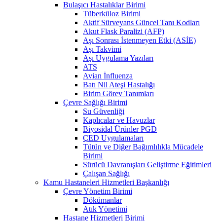
Bulaşıcı Hastalıklar Birimi
Tüberküloz Birimi
Aktif Sürveyans Güncel Tanı Kodları
Akut Flask Paralizi (AFP)
Aşı Sonrası İstenmeyen Etki (ASİE)
Aşı Takvimi
Aşı Uygulama Yazıları
ATS
Avian İnfluenza
Batı Nil Ateşi Hastalığı
Birim Görev Tanımları
Çevre Sağlığı Birimi
Su Güvenliği
Kaplıcalar ve Havuzlar
Biyosidal Ürünler PGD
ÇED Uygulamaları
Tütün ve Diğer Bağımlılıkla Mücadele
Birimi
Sürücü Davranışları Geliştirme Eğitimleri
Çalışan Sağlığı
Kamu Hastaneleri Hizmetleri Başkanlığı
Çevre Yönetim Birimi
Dökümanlar
Atık Yönetimi
Hastane Hizmetleri Birimi