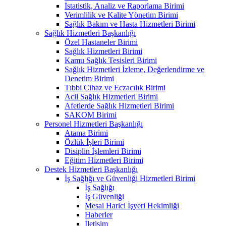
İstatistik, Analiz ve Raporlama Birimi
Verimlilik ve Kalite Yönetim Birimi
Sağlık Bakım ve Hasta Hizmetleri Birimi
Sağlık Hizmetleri Başkanlığı
Özel Hastaneler Birimi
Sağlık Hizmetleri Birimi
Kamu Sağlık Tesisleri Birimi
Sağlık Hizmetleri İzleme, Değerlendirme ve
Denetim Birimi
Tıbbi Cihaz ve Eczacılık Birimi
Acil Sağlık Hizmetleri Birimi
Afetlerde Sağlık Hizmetleri Birimi
SAKOM Birimi
Personel Hizmetleri Başkanlığı
Atama Birimi
Özlük İşleri Birimi
Disiplin İşlemleri Birimi
Eğitim Hizmetleri Birimi
Destek Hizmetleri Başkanlığı
İş Sağlığı ve Güvenliği Hizmetleri Birimi
İş Sağlığı
İş Güvenliği
Mesai Harici İşyeri Hekimliği
Haberler
İletişim