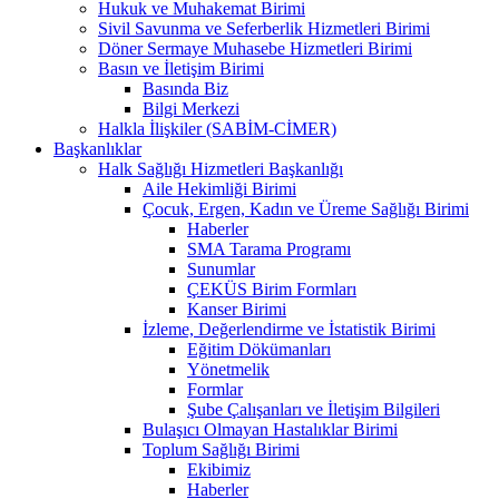
Hukuk ve Muhakemat Birimi
Sivil Savunma ve Seferberlik Hizmetleri Birimi
Döner Sermaye Muhasebe Hizmetleri Birimi
Basın ve İletişim Birimi
Basında Biz
Bilgi Merkezi
Halkla İlişkiler (SABİM-CİMER)
Başkanlıklar
Halk Sağlığı Hizmetleri Başkanlığı
Aile Hekimliği Birimi
Çocuk, Ergen, Kadın ve Üreme Sağlığı Birimi
Haberler
SMA Tarama Programı
Sunumlar
ÇEKÜS Birim Formları
Kanser Birimi
İzleme, Değerlendirme ve İstatistik Birimi
Eğitim Dökümanları
Yönetmelik
Formlar
Şube Çalışanları ve İletişim Bilgileri
Bulaşıcı Olmayan Hastalıklar Birimi
Toplum Sağlığı Birimi
Ekibimiz
Haberler