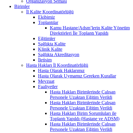
Organizasyon Şeması
Birimler
İl Kalite Koordinatörlüğü
Ekibimiz
Toplantılar
Kamu Hastane/Adsm’lerin Kalite Yönetim
Direktörleri İle Toplantı Yapıldı
Eğitimler
Sağlıkta Kalite
Klinik Kalite
Sağlıkta Akreditasyon
İletişim
Hasta Hakları İl Koordinatörlüğü
Hasta Olarak Haklarımız
Hasta Olarak Uymamız Gereken Kurallar
Mevzuat
Faaliyetler
Hasta Hakları Birimlerinde Çalışan
Personele Uzaktan Eğitim Verildi
Hasta Hakları Birimlerinde Çalışan
Personele Uzaktan Eğitim Verildi
Hasta Hakları Birim Sorumluları ile
Toplantı Yapıldı (Hastane ve ADSM)
Hasta Hakları Birimlerinde Çalışan
Personele Uzaktan Eğitim Verildi