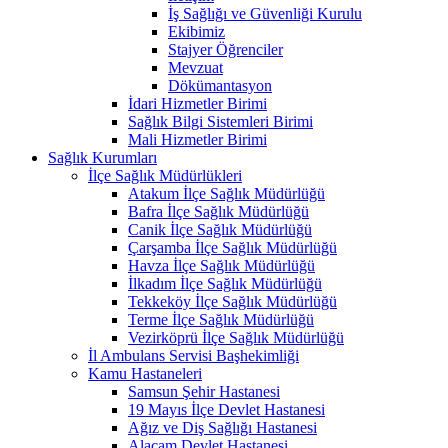
İş Sağlığı ve Güvenliği Kurulu
Ekibimiz
Stajyer Öğrenciler
Mevzuat
Dökümantasyon
İdari Hizmetler Birimi
Sağlık Bilgi Sistemleri Birimi
Mali Hizmetler Birimi
Sağlık Kurumları
İlçe Sağlık Müdürlükleri
Atakum İlçe Sağlık Müdürlüğü
Bafra İlçe Sağlık Müdürlüğü
Canik İlçe Sağlık Müdürlüğü
Çarşamba İlçe Sağlık Müdürlüğü
Havza İlçe Sağlık Müdürlüğü
İlkadım İlçe Sağlık Müdürlüğü
Tekkeköy İlçe Sağlık Müdürlüğü
Terme İlçe Sağlık Müdürlüğü
Vezirköprü İlçe Sağlık Müdürlüğü
İl Ambulans Servisi Başhekimliği
Kamu Hastaneleri
Samsun Şehir Hastanesi
19 Mayıs İlçe Devlet Hastanesi
Ağız ve Diş Sağlığı Hastanesi
Alaçam Devlet Hastanesi