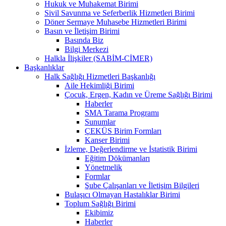
Hukuk ve Muhakemat Birimi
Sivil Savunma ve Seferberlik Hizmetleri Birimi
Döner Sermaye Muhasebe Hizmetleri Birimi
Basın ve İletişim Birimi
Basında Biz
Bilgi Merkezi
Halkla İlişkiler (SABİM-CİMER)
Başkanlıklar
Halk Sağlığı Hizmetleri Başkanlığı
Aile Hekimliği Birimi
Çocuk, Ergen, Kadın ve Üreme Sağlığı Birimi
Haberler
SMA Tarama Programı
Sunumlar
ÇEKÜS Birim Formları
Kanser Birimi
İzleme, Değerlendirme ve İstatistik Birimi
Eğitim Dökümanları
Yönetmelik
Formlar
Şube Çalışanları ve İletişim Bilgileri
Bulaşıcı Olmayan Hastalıklar Birimi
Toplum Sağlığı Birimi
Ekibimiz
Haberler