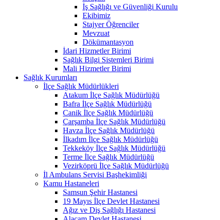
İş Sağlığı ve Güvenliği Kurulu
Ekibimiz
Stajyer Öğrenciler
Mevzuat
Dökümantasyon
İdari Hizmetler Birimi
Sağlık Bilgi Sistemleri Birimi
Mali Hizmetler Birimi
Sağlık Kurumları
İlçe Sağlık Müdürlükleri
Atakum İlçe Sağlık Müdürlüğü
Bafra İlçe Sağlık Müdürlüğü
Canik İlçe Sağlık Müdürlüğü
Çarşamba İlçe Sağlık Müdürlüğü
Havza İlçe Sağlık Müdürlüğü
İlkadım İlçe Sağlık Müdürlüğü
Tekkeköy İlçe Sağlık Müdürlüğü
Terme İlçe Sağlık Müdürlüğü
Vezirköprü İlçe Sağlık Müdürlüğü
İl Ambulans Servisi Başhekimliği
Kamu Hastaneleri
Samsun Şehir Hastanesi
19 Mayıs İlçe Devlet Hastanesi
Ağız ve Diş Sağlığı Hastanesi
Alaçam Devlet Hastanesi