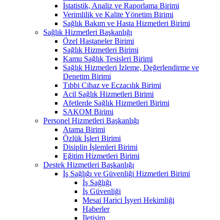
İstatistik, Analiz ve Raporlama Birimi
Verimlilik ve Kalite Yönetim Birimi
Sağlık Bakım ve Hasta Hizmetleri Birimi
Sağlık Hizmetleri Başkanlığı
Özel Hastaneler Birimi
Sağlık Hizmetleri Birimi
Kamu Sağlık Tesisleri Birimi
Sağlık Hizmetleri İzleme, Değerlendirme ve
Denetim Birimi
Tıbbi Cihaz ve Eczacılık Birimi
Acil Sağlık Hizmetleri Birimi
Afetlerde Sağlık Hizmetleri Birimi
SAKOM Birimi
Personel Hizmetleri Başkanlığı
Atama Birimi
Özlük İşleri Birimi
Disiplin İşlemleri Birimi
Eğitim Hizmetleri Birimi
Destek Hizmetleri Başkanlığı
İş Sağlığı ve Güvenliği Hizmetleri Birimi
İş Sağlığı
İş Güvenliği
Mesai Harici İşyeri Hekimliği
Haberler
İletişim