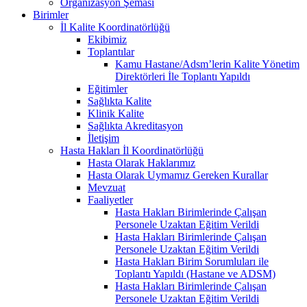
Organizasyon Şeması
Birimler
İl Kalite Koordinatörlüğü
Ekibimiz
Toplantılar
Kamu Hastane/Adsm’lerin Kalite Yönetim
Direktörleri İle Toplantı Yapıldı
Eğitimler
Sağlıkta Kalite
Klinik Kalite
Sağlıkta Akreditasyon
İletişim
Hasta Hakları İl Koordinatörlüğü
Hasta Olarak Haklarımız
Hasta Olarak Uymamız Gereken Kurallar
Mevzuat
Faaliyetler
Hasta Hakları Birimlerinde Çalışan
Personele Uzaktan Eğitim Verildi
Hasta Hakları Birimlerinde Çalışan
Personele Uzaktan Eğitim Verildi
Hasta Hakları Birim Sorumluları ile
Toplantı Yapıldı (Hastane ve ADSM)
Hasta Hakları Birimlerinde Çalışan
Personele Uzaktan Eğitim Verildi