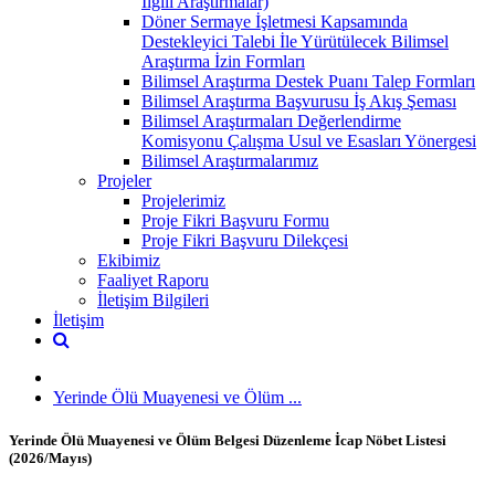
İlgili Araştırmalar)
Döner Sermaye İşletmesi Kapsamında
Destekleyici Talebi İle Yürütülecek Bilimsel
Araştırma İzin Formları
Bilimsel Araştırma Destek Puanı Talep Formları
Bilimsel Araştırma Başvurusu İş Akış Şeması
Bilimsel Araştırmaları Değerlendirme
Komisyonu Çalışma Usul ve Esasları Yönergesi
Bilimsel Araştırmalarımız
Projeler
Projelerimiz
Proje Fikri Başvuru Formu
Proje Fikri Başvuru Dilekçesi
Ekibimiz
Faaliyet Raporu
İletişim Bilgileri
İletişim
Yerinde Ölü Muayenesi ve Ölüm ...
Yerinde Ölü Muayenesi ve Ölüm Belgesi Düzenleme İcap Nöbet Listesi
(2026/Mayıs)