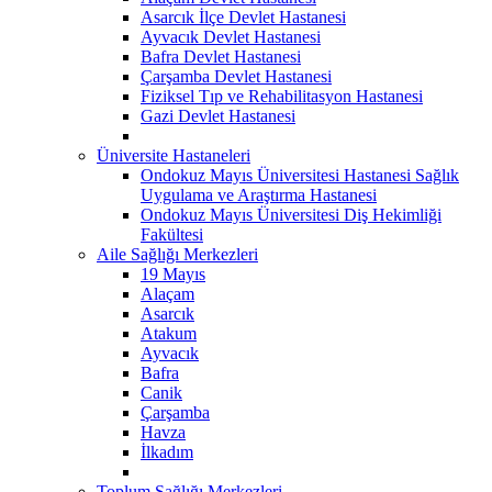
Asarcık İlçe Devlet Hastanesi
Ayvacık Devlet Hastanesi
Bafra Devlet Hastanesi
Çarşamba Devlet Hastanesi
Fiziksel Tıp ve Rehabilitasyon Hastanesi
Gazi Devlet Hastanesi
Üniversite Hastaneleri
Ondokuz Mayıs Üniversitesi Hastanesi Sağlık
Uygulama ve Araştırma Hastanesi
Ondokuz Mayıs Üniversitesi Diş Hekimliği
Fakültesi
Aile Sağlığı Merkezleri
19 Mayıs
Alaçam
Asarcık
Atakum
Ayvacık
Bafra
Canik
Çarşamba
Havza
İlkadım
Toplum Sağlığı Merkezleri