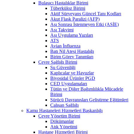
Bulaşıcı Hastalıklar Birimi
Tüberküloz Birimi
Aktif Sürveyans Güncel Tanı Kodları
Akut Flask Paralizi (AFP)
Aşı Sonrası İstenmeyen Etki (ASİE)
Aşı Takvimi
Aşı Uygulama Yazıları
ATS
Avian İnfluenza
Batı Nil Ateşi Hastalığı
Birim Görev Tanımları
Çevre Sağlığı Birimi
Su Güvenliği
Kaplıcalar ve Havuzlar
Biyosidal Ürünler PGD
ÇED Uygulamaları
Tütün ve Diğer Bağımlılıkla Mücadele
Birimi
Sürücü Davranışları Geliştirme Eğitimleri
Çalışan Sağlığı
Kamu Hastaneleri Hizmetleri Başkanlığı
Çevre Yönetim Birimi
Dökümanlar
Atık Yönetimi
Hastane Hizmetleri Birimi