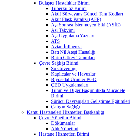
Bulaşıcı Hastalıklar Birimi
Tüberküloz Birimi
Aktif Sürveyans Güncel Tanı Kodları
Akut Flask Paralizi (AFP)
Aşı Sonrası İstenmeyen Etki (ASİE)
Aşı Takvimi
Aşı Uygulama Yazıları
ATS
Avian İnfluenza
Batı Nil Ateşi Hastalığı
Birim Görev Tanımları
Çevre Sağlığı Birimi
Su Güvenliği
Kaplıcalar ve Havuzlar
Biyosidal Ürünler PGD
ÇED Uygulamaları
Tütün ve Diğer Bağımlılıkla Mücadele
Birimi
Sürücü Davranışları Geliştirme Eğitimleri
Çalışan Sağlığı
Kamu Hastaneleri Hizmetleri Başkanlığı
Çevre Yönetim Birimi
Dökümanlar
Atık Yönetimi
Hastane Hizmetleri Birimi