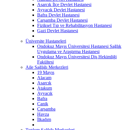
Asarcık İlçe Devlet Hastanesi
Ayvacık Devlet Hastanesi
Bafra Devlet Hastanesi
Çarşamba Devlet Hastanesi
Fiziksel Tıp ve Rehabilitasyon Hastanesi
Gazi Devlet Hastanesi
Üniversite Hastaneleri
Ondokuz Mayıs Üniversitesi Hastanesi Sağlık
Uygulama ve Araştırma Hastanesi
Ondokuz Mayıs Üniversitesi Diş Hekimliği
Fakültesi
Aile Sağlığı Merkezleri
19 Mayıs
Alaçam
Asarcık
Atakum
Ayvacık
Bafra
Canik
Çarşamba
Havza
İlkadım
Toplum Sağlığı Merkezleri