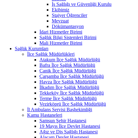
İş Sağlığı ve Güvenliği Kurulu
Ekibimiz
Stajyer Öğrenciler
Mevzuat
Dökümantasyon
İdari Hizmetler Birimi
Sağlık Bilgi Sistemleri Birimi
Mali Hizmetler Birimi
Sağlık Kurumları
İlçe Sağlık Müdürlükleri
Atakum İlçe Sağlık Müdürlüğü
Bafra İlçe Sağlık Müdürlüğü
Canik İlçe Sağlık Müdürlüğü
Çarşamba İlçe Sağlık Müdürlüğü
Havza İlçe Sağlık Müdürlüğü
İlkadım İlçe Sağlık Müdürlüğü
Tekkeköy İlçe Sağlık Müdürlüğü
Terme İlçe Sağlık Müdürlüğü
Vezirköprü İlçe Sağlık Müdürlüğü
İl Ambulans Servisi Başhekimliği
Kamu Hastaneleri
Samsun Şehir Hastanesi
19 Mayıs İlçe Devlet Hastanesi
Ağız ve Diş Sağlığı Hastanesi
Alaçam Devlet Hastanesi