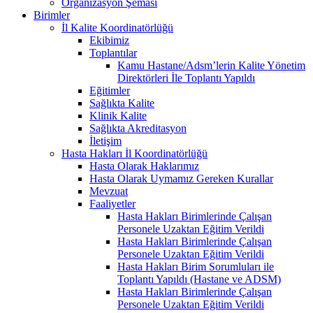
Organizasyon Şeması
Birimler
İl Kalite Koordinatörlüğü
Ekibimiz
Toplantılar
Kamu Hastane/Adsm’lerin Kalite Yönetim
Direktörleri İle Toplantı Yapıldı
Eğitimler
Sağlıkta Kalite
Klinik Kalite
Sağlıkta Akreditasyon
İletişim
Hasta Hakları İl Koordinatörlüğü
Hasta Olarak Haklarımız
Hasta Olarak Uymamız Gereken Kurallar
Mevzuat
Faaliyetler
Hasta Hakları Birimlerinde Çalışan
Personele Uzaktan Eğitim Verildi
Hasta Hakları Birimlerinde Çalışan
Personele Uzaktan Eğitim Verildi
Hasta Hakları Birim Sorumluları ile
Toplantı Yapıldı (Hastane ve ADSM)
Hasta Hakları Birimlerinde Çalışan
Personele Uzaktan Eğitim Verildi