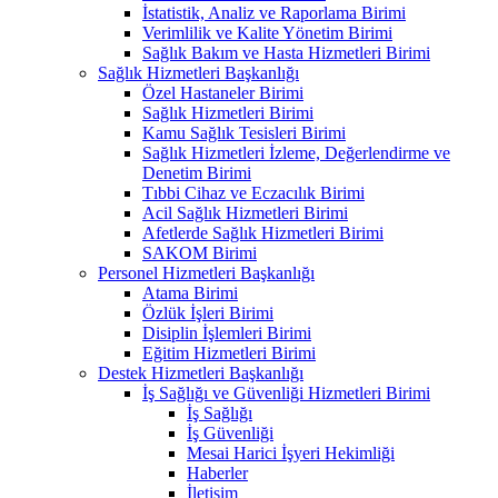
İstatistik, Analiz ve Raporlama Birimi
Verimlilik ve Kalite Yönetim Birimi
Sağlık Bakım ve Hasta Hizmetleri Birimi
Sağlık Hizmetleri Başkanlığı
Özel Hastaneler Birimi
Sağlık Hizmetleri Birimi
Kamu Sağlık Tesisleri Birimi
Sağlık Hizmetleri İzleme, Değerlendirme ve
Denetim Birimi
Tıbbi Cihaz ve Eczacılık Birimi
Acil Sağlık Hizmetleri Birimi
Afetlerde Sağlık Hizmetleri Birimi
SAKOM Birimi
Personel Hizmetleri Başkanlığı
Atama Birimi
Özlük İşleri Birimi
Disiplin İşlemleri Birimi
Eğitim Hizmetleri Birimi
Destek Hizmetleri Başkanlığı
İş Sağlığı ve Güvenliği Hizmetleri Birimi
İş Sağlığı
İş Güvenliği
Mesai Harici İşyeri Hekimliği
Haberler
İletişim