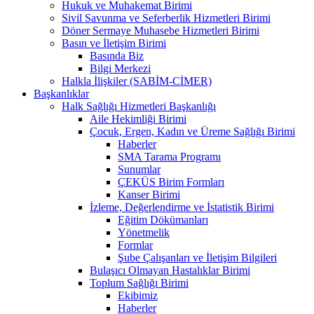
Hukuk ve Muhakemat Birimi
Sivil Savunma ve Seferberlik Hizmetleri Birimi
Döner Sermaye Muhasebe Hizmetleri Birimi
Basın ve İletişim Birimi
Basında Biz
Bilgi Merkezi
Halkla İlişkiler (SABİM-CİMER)
Başkanlıklar
Halk Sağlığı Hizmetleri Başkanlığı
Aile Hekimliği Birimi
Çocuk, Ergen, Kadın ve Üreme Sağlığı Birimi
Haberler
SMA Tarama Programı
Sunumlar
ÇEKÜS Birim Formları
Kanser Birimi
İzleme, Değerlendirme ve İstatistik Birimi
Eğitim Dökümanları
Yönetmelik
Formlar
Şube Çalışanları ve İletişim Bilgileri
Bulaşıcı Olmayan Hastalıklar Birimi
Toplum Sağlığı Birimi
Ekibimiz
Haberler