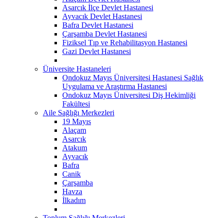
Asarcık İlçe Devlet Hastanesi
Ayvacık Devlet Hastanesi
Bafra Devlet Hastanesi
Çarşamba Devlet Hastanesi
Fiziksel Tıp ve Rehabilitasyon Hastanesi
Gazi Devlet Hastanesi
Üniversite Hastaneleri
Ondokuz Mayıs Üniversitesi Hastanesi Sağlık
Uygulama ve Araştırma Hastanesi
Ondokuz Mayıs Üniversitesi Diş Hekimliği
Fakültesi
Aile Sağlığı Merkezleri
19 Mayıs
Alaçam
Asarcık
Atakum
Ayvacık
Bafra
Canik
Çarşamba
Havza
İlkadım
Toplum Sağlığı Merkezleri