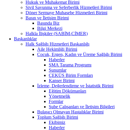
Hukuk ve Muhakemat Birimi
Sivil Savunma ve Seferberlik Hizmetleri Birimi
Döner Sermaye Muhasebe Hizmetleri Birimi
Basın ve İletişim Birimi
Basında Biz
Bilgi Merkezi
Halkla İlişkiler (SABİM-CİMER)
Başkanlıklar
Halk Sağlığı Hizmetleri Başkanlığı
Aile Hekimliği Birimi
Çocuk, Ergen, Kadın ve Üreme Sağlığı Birimi
Haberler
SMA Tarama Programı
Sunumlar
ÇEKÜS Birim Formları
Kanser Birimi
İzleme, Değerlendirme ve İstatistik Birimi
Eğitim Dökümanları
Yönetmelik
Formlar
Şube Çalışanları ve İletişim Bilgileri
Bulaşıcı Olmayan Hastalıklar Birimi
Toplum Sağlığı Birimi
Ekibimiz
Haberler