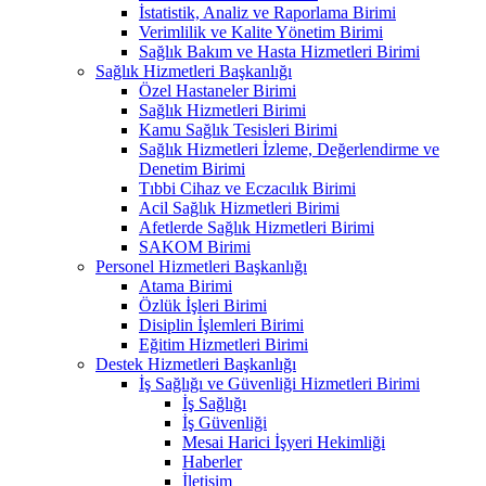
İstatistik, Analiz ve Raporlama Birimi
Verimlilik ve Kalite Yönetim Birimi
Sağlık Bakım ve Hasta Hizmetleri Birimi
Sağlık Hizmetleri Başkanlığı
Özel Hastaneler Birimi
Sağlık Hizmetleri Birimi
Kamu Sağlık Tesisleri Birimi
Sağlık Hizmetleri İzleme, Değerlendirme ve
Denetim Birimi
Tıbbi Cihaz ve Eczacılık Birimi
Acil Sağlık Hizmetleri Birimi
Afetlerde Sağlık Hizmetleri Birimi
SAKOM Birimi
Personel Hizmetleri Başkanlığı
Atama Birimi
Özlük İşleri Birimi
Disiplin İşlemleri Birimi
Eğitim Hizmetleri Birimi
Destek Hizmetleri Başkanlığı
İş Sağlığı ve Güvenliği Hizmetleri Birimi
İş Sağlığı
İş Güvenliği
Mesai Harici İşyeri Hekimliği
Haberler
İletişim