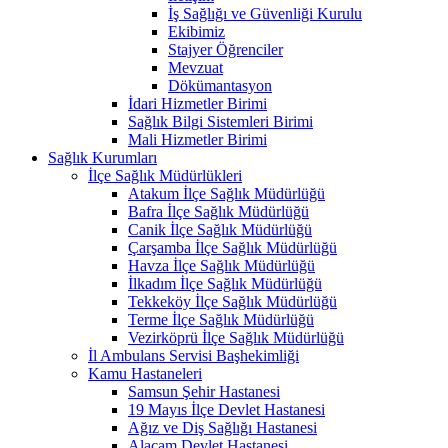
İş Sağlığı ve Güvenliği Kurulu
Ekibimiz
Stajyer Öğrenciler
Mevzuat
Dökümantasyon
İdari Hizmetler Birimi
Sağlık Bilgi Sistemleri Birimi
Mali Hizmetler Birimi
Sağlık Kurumları
İlçe Sağlık Müdürlükleri
Atakum İlçe Sağlık Müdürlüğü
Bafra İlçe Sağlık Müdürlüğü
Canik İlçe Sağlık Müdürlüğü
Çarşamba İlçe Sağlık Müdürlüğü
Havza İlçe Sağlık Müdürlüğü
İlkadım İlçe Sağlık Müdürlüğü
Tekkeköy İlçe Sağlık Müdürlüğü
Terme İlçe Sağlık Müdürlüğü
Vezirköprü İlçe Sağlık Müdürlüğü
İl Ambulans Servisi Başhekimliği
Kamu Hastaneleri
Samsun Şehir Hastanesi
19 Mayıs İlçe Devlet Hastanesi
Ağız ve Diş Sağlığı Hastanesi
Alaçam Devlet Hastanesi