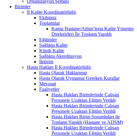
Organizasyon Şeması
Birimler
İl Kalite Koordinatörlüğü
Ekibimiz
Toplantılar
Kamu Hastane/Adsm’lerin Kalite Yönetim
Direktörleri İle Toplantı Yapıldı
Eğitimler
Sağlıkta Kalite
Klinik Kalite
Sağlıkta Akreditasyon
İletişim
Hasta Hakları İl Koordinatörlüğü
Hasta Olarak Haklarımız
Hasta Olarak Uymamız Gereken Kurallar
Mevzuat
Faaliyetler
Hasta Hakları Birimlerinde Çalışan
Personele Uzaktan Eğitim Verildi
Hasta Hakları Birimlerinde Çalışan
Personele Uzaktan Eğitim Verildi
Hasta Hakları Birim Sorumluları ile
Toplantı Yapıldı (Hastane ve ADSM)
Hasta Hakları Birimlerinde Çalışan
Personele Uzaktan Eğitim Verildi