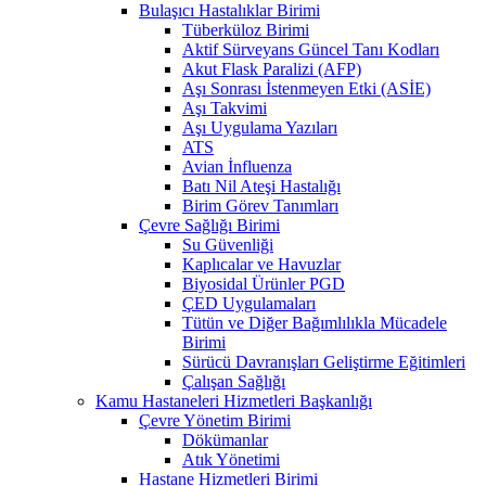
Bulaşıcı Hastalıklar Birimi
Tüberküloz Birimi
Aktif Sürveyans Güncel Tanı Kodları
Akut Flask Paralizi (AFP)
Aşı Sonrası İstenmeyen Etki (ASİE)
Aşı Takvimi
Aşı Uygulama Yazıları
ATS
Avian İnfluenza
Batı Nil Ateşi Hastalığı
Birim Görev Tanımları
Çevre Sağlığı Birimi
Su Güvenliği
Kaplıcalar ve Havuzlar
Biyosidal Ürünler PGD
ÇED Uygulamaları
Tütün ve Diğer Bağımlılıkla Mücadele
Birimi
Sürücü Davranışları Geliştirme Eğitimleri
Çalışan Sağlığı
Kamu Hastaneleri Hizmetleri Başkanlığı
Çevre Yönetim Birimi
Dökümanlar
Atık Yönetimi
Hastane Hizmetleri Birimi