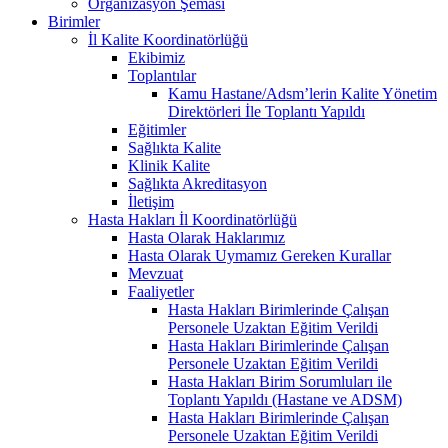
Organizasyon Şeması
Birimler
İl Kalite Koordinatörlüğü
Ekibimiz
Toplantılar
Kamu Hastane/Adsm’lerin Kalite Yönetim
Direktörleri İle Toplantı Yapıldı
Eğitimler
Sağlıkta Kalite
Klinik Kalite
Sağlıkta Akreditasyon
İletişim
Hasta Hakları İl Koordinatörlüğü
Hasta Olarak Haklarımız
Hasta Olarak Uymamız Gereken Kurallar
Mevzuat
Faaliyetler
Hasta Hakları Birimlerinde Çalışan
Personele Uzaktan Eğitim Verildi
Hasta Hakları Birimlerinde Çalışan
Personele Uzaktan Eğitim Verildi
Hasta Hakları Birim Sorumluları ile
Toplantı Yapıldı (Hastane ve ADSM)
Hasta Hakları Birimlerinde Çalışan
Personele Uzaktan Eğitim Verildi