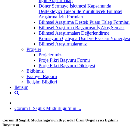
İlgili Araştırmalar)
Döner Sermaye İşletmesi Kapsamında
Destekleyici Talebi İle Yürütülecek Bilimsel
Araştırma İzin Formları
Bilimsel Araştırma Destek Puanı Talep Formları
Bilimsel Araştırma Başvurusu İş Akış Şeması
Bilimsel Araştırmaları Değerlendirme
Komisyonu Çalışma Usul ve Esasları Yönergesi
Bilimsel Araştırmalarımız
Projeler
Projelerimiz
Proje Fikri Başvuru Formu
Proje Fikri Başvuru Dilekçesi
Ekibimiz
Faaliyet Raporu
İletişim Bilgileri
İletişim
Çorum İl Sağlık Müdürlüğü’nün ...
Çorum İl Sağlık Müdürlüğü’nün Biyosidal Ürün Uygulayıcı Eğitimi
Duyurusu