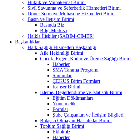
Hukuk ve Muhakemat Birimi
Sivil Savunma ve Seferberlik Hizmetleri Birimi
Döner Sermaye Muhasebe Hizmetleri Birimi
Basın ve İletişim Birimi
Basında Biz
Bilgi Merkezi
Halkla İlişkiler (SABİM-CİMER)
Başkanlıklar
Halk Sağlığı Hizmetleri Başkanlığı
Aile Hekimliği Birimi
Çocuk, Ergen, Kadın ve Üreme Sağlığı Birimi
Haberler
SMA Tarama Programı
Sunumlar
ÇEKÜS Birim Formları
Kanser Birimi
İzleme, Değerlendirme ve İstatistik Birimi
Eğitim Dökümanları
Yönetmelik
Formlar
Şube Çalışanları ve İletişim Bilgileri
Bulaşıcı Olmayan Hastalıklar Birimi
Toplum Sağlığı Birimi
Ekibimiz
Haberler