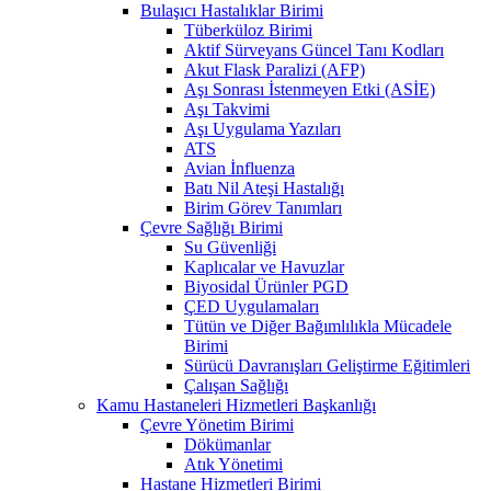
Bulaşıcı Hastalıklar Birimi
Tüberküloz Birimi
Aktif Sürveyans Güncel Tanı Kodları
Akut Flask Paralizi (AFP)
Aşı Sonrası İstenmeyen Etki (ASİE)
Aşı Takvimi
Aşı Uygulama Yazıları
ATS
Avian İnfluenza
Batı Nil Ateşi Hastalığı
Birim Görev Tanımları
Çevre Sağlığı Birimi
Su Güvenliği
Kaplıcalar ve Havuzlar
Biyosidal Ürünler PGD
ÇED Uygulamaları
Tütün ve Diğer Bağımlılıkla Mücadele
Birimi
Sürücü Davranışları Geliştirme Eğitimleri
Çalışan Sağlığı
Kamu Hastaneleri Hizmetleri Başkanlığı
Çevre Yönetim Birimi
Dökümanlar
Atık Yönetimi
Hastane Hizmetleri Birimi