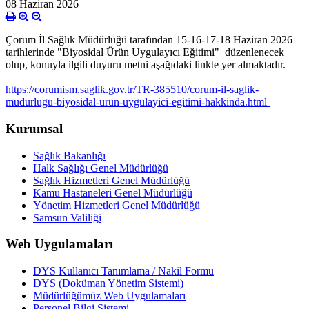
08 Haziran 2026
Çorum İl Sağlık Müdürlüğü tarafından 15-16-17-18 Haziran 2026
tarihlerinde "Biyosidal Ürün Uygulayıcı Eğitimi" düzenlenecek
olup, konuyla ilgili duyuru metni aşağıdaki linkte yer almaktadır.
https://corumism.saglik.gov.tr/TR-385510/corum-il-saglik-
mudurlugu-biyosidal-urun-uygulayici-egitimi-hakkinda.html
Kurumsal
Sağlık Bakanlığı
Halk Sağlığı Genel Müdürlüğü
Sağlık Hizmetleri Genel Müdürlüğü
Kamu Hastaneleri Genel Müdürlüğü
Yönetim Hizmetleri Genel Müdürlüğü
Samsun Valiliği
Web Uygulamaları
DYS Kullanıcı Tanımlama / Nakil Formu
DYS (Doküman Yönetim Sistemi)
Müdürlüğümüz Web Uygulamaları
Personel Bilgi Sistemi