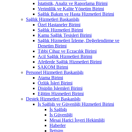
İstatistik, Analiz ve Raporlama Birimi
Verimlilik ve Kalite Yönetim Birimi
Sağlık Bakım ve Hasta Hizmetleri Birimi
Sağlık Hizmetleri Başkanlığı
Özel Hastaneler Birimi
Sağlık Hizmetleri Birimi
Kamu Sağlık Tesisleri Birimi
Sağlık Hizmetleri İzleme, Değerlendirme ve
Denetim Birimi
Tıbbi Cihaz ve Eczacılık Birimi
Acil Sağlık Hizmetleri Birimi
Afetlerde Sağlık Hizmetleri Birimi
SAKOM Birimi
Personel Hizmetleri Başkanlığı
Atama Birimi
Özlük İşleri Birimi
Disiplin İşlemleri Birimi
Eğitim Hizmetleri Birimi
Destek Hizmetleri Başkanlığı
İş Sağlığı ve Güvenliği Hizmetleri Birimi
İş Sağlığı
İş Güvenliği
Mesai Harici İşyeri Hekimliği
Haberler
İletişim