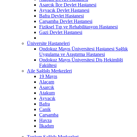
Asarcık İlçe Devlet Hastanesi
Ayvacık Devlet Hastanesi
Bafra Devlet Hastanesi
Çarşamba Devlet Hastanesi
Fiziksel Tıp ve Rehabilitasyon Hastanesi
Gazi Devlet Hastanesi
Üniversite Hastaneleri
Ondokuz Mayıs Üniversitesi Hastanesi Sağlık
Uygulama ve Araştırma Hastanesi
Ondokuz Mayıs Üniversitesi Diş Hekimliği
Fakültesi
Aile Sağlığı Merkezleri
19 Mayıs
Alaçam
Asarcık
Atakum
Ayvacık
Bafra
Canik
Çarşamba
Havza
İlkadım
Toplum Sağlığı Merkezleri