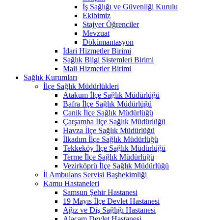
İş Sağlığı ve Güvenliği Kurulu
Ekibimiz
Stajyer Öğrenciler
Mevzuat
Dökümantasyon
İdari Hizmetler Birimi
Sağlık Bilgi Sistemleri Birimi
Mali Hizmetler Birimi
Sağlık Kurumları
İlçe Sağlık Müdürlükleri
Atakum İlçe Sağlık Müdürlüğü
Bafra İlçe Sağlık Müdürlüğü
Canik İlçe Sağlık Müdürlüğü
Çarşamba İlçe Sağlık Müdürlüğü
Havza İlçe Sağlık Müdürlüğü
İlkadım İlçe Sağlık Müdürlüğü
Tekkeköy İlçe Sağlık Müdürlüğü
Terme İlçe Sağlık Müdürlüğü
Vezirköprü İlçe Sağlık Müdürlüğü
İl Ambulans Servisi Başhekimliği
Kamu Hastaneleri
Samsun Şehir Hastanesi
19 Mayıs İlçe Devlet Hastanesi
Ağız ve Diş Sağlığı Hastanesi
Alaçam Devlet Hastanesi