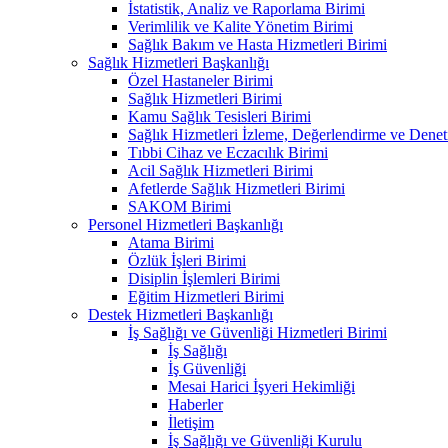
İstatistik, Analiz ve Raporlama Birimi
Verimlilik ve Kalite Yönetim Birimi
Sağlık Bakım ve Hasta Hizmetleri Birimi
Sağlık Hizmetleri Başkanlığı
Özel Hastaneler Birimi
Sağlık Hizmetleri Birimi
Kamu Sağlık Tesisleri Birimi
Sağlık Hizmetleri İzleme, Değerlendirme ve Denet
Tıbbi Cihaz ve Eczacılık Birimi
Acil Sağlık Hizmetleri Birimi
Afetlerde Sağlık Hizmetleri Birimi
SAKOM Birimi
Personel Hizmetleri Başkanlığı
Atama Birimi
Özlük İşleri Birimi
Disiplin İşlemleri Birimi
Eğitim Hizmetleri Birimi
Destek Hizmetleri Başkanlığı
İş Sağlığı ve Güvenliği Hizmetleri Birimi
İş Sağlığı
İş Güvenliği
Mesai Harici İşyeri Hekimliği
Haberler
İletişim
İş Sağlığı ve Güvenliği Kurulu