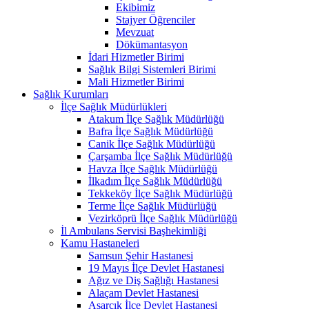
Ekibimiz
Stajyer Öğrenciler
Mevzuat
Dökümantasyon
İdari Hizmetler Birimi
Sağlık Bilgi Sistemleri Birimi
Mali Hizmetler Birimi
Sağlık Kurumları
İlçe Sağlık Müdürlükleri
Atakum İlçe Sağlık Müdürlüğü
Bafra İlçe Sağlık Müdürlüğü
Canik İlçe Sağlık Müdürlüğü
Çarşamba İlçe Sağlık Müdürlüğü
Havza İlçe Sağlık Müdürlüğü
İlkadım İlçe Sağlık Müdürlüğü
Tekkeköy İlçe Sağlık Müdürlüğü
Terme İlçe Sağlık Müdürlüğü
Vezirköprü İlçe Sağlık Müdürlüğü
İl Ambulans Servisi Başhekimliği
Kamu Hastaneleri
Samsun Şehir Hastanesi
19 Mayıs İlçe Devlet Hastanesi
Ağız ve Diş Sağlığı Hastanesi
Alaçam Devlet Hastanesi
Asarcık İlçe Devlet Hastanesi