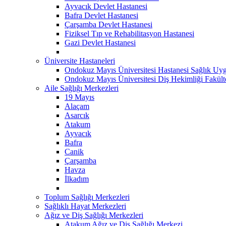
Ayvacık Devlet Hastanesi
Bafra Devlet Hastanesi
Çarşamba Devlet Hastanesi
Fiziksel Tıp ve Rehabilitasyon Hastanesi
Gazi Devlet Hastanesi
Üniversite Hastaneleri
Ondokuz Mayıs Üniversitesi Hastanesi Sağlık Uyg
Ondokuz Mayıs Üniversitesi Diş Hekimliği Fakült
Aile Sağlığı Merkezleri
19 Mayıs
Alaçam
Asarcık
Atakum
Ayvacık
Bafra
Canik
Çarşamba
Havza
İlkadım
Toplum Sağlığı Merkezleri
Sağlıklı Hayat Merkezleri
Ağız ve Diş Sağlığı Merkezleri
Atakum Ağız ve Diş Sağlığı Merkezi