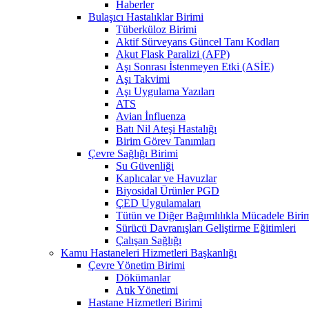
Haberler
Bulaşıcı Hastalıklar Birimi
Tüberküloz Birimi
Aktif Sürveyans Güncel Tanı Kodları
Akut Flask Paralizi (AFP)
Aşı Sonrası İstenmeyen Etki (ASİE)
Aşı Takvimi
Aşı Uygulama Yazıları
ATS
Avian İnfluenza
Batı Nil Ateşi Hastalığı
Birim Görev Tanımları
Çevre Sağlığı Birimi
Su Güvenliği
Kaplıcalar ve Havuzlar
Biyosidal Ürünler PGD
ÇED Uygulamaları
Tütün ve Diğer Bağımlılıkla Mücadele Biri
Sürücü Davranışları Geliştirme Eğitimleri
Çalışan Sağlığı
Kamu Hastaneleri Hizmetleri Başkanlığı
Çevre Yönetim Birimi
Dökümanlar
Atık Yönetimi
Hastane Hizmetleri Birimi