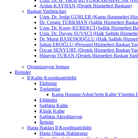
Uzm. Dr. H. Yalçın BÜYÜKKARABACAK (Person
Arslan KAYHAN (Destek Hizmetleri Başkanı)
Başkan Yardımcıları
Uzm. Dr. Sedat GÜRLER (Kamu Hastaneleri Hizme
Dr. Cengiz TÜRKMAN (Sağlık Hizmetleri Başkan
Uzm. Dr. Koray KÜREKCİ (Sağlık Hizmetleri Baş
Uzm. Dr. Duygu SUVACI (Halk Sağlığı Hizmetler
Dr. Murat BAŞESKİOĞLU (Halk Sağlığı Hizmetle
Şaban EROĞLU (Personel Hizmetleri Başkan Yard
Özcan ŞENYURT (Destek Hizmetleri Başkan Yard
Hüseyin TURAN (Destek Hizmetleri Başkan Yard
Organizasyon Şeması
Birimler
İl Kalite Koordinatörlüğü
Ekibimiz
Toplantılar
Kamu Hastane/Adsm’lerin Kalite Yönetim Dir
Eğitimler
Sağlıkta Kalite
Klinik Kalite
Sağlıkta Akreditasyon
İletişim
Hasta Hakları İl Koordinatörlüğü
Hasta Olarak Haklarımız