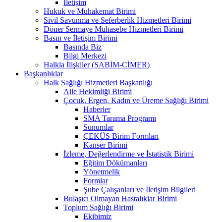
İletişim
Hukuk ve Muhakemat Birimi
Sivil Savunma ve Seferberlik Hizmetleri Birimi
Döner Sermaye Muhasebe Hizmetleri Birimi
Basın ve İletişim Birimi
Basında Biz
Bilgi Merkezi
Halkla İlişkiler (SABİM-CİMER)
Başkanlıklar
Halk Sağlığı Hizmetleri Başkanlığı
Aile Hekimliği Birimi
Çocuk, Ergen, Kadın ve Üreme Sağlığı Birimi
Haberler
SMA Tarama Programı
Sunumlar
ÇEKÜS Birim Formları
Kanser Birimi
İzleme, Değerlendirme ve İstatistik Birimi
Eğitim Dökümanları
Yönetmelik
Formlar
Şube Çalışanları ve İletişim Bilgileri
Bulaşıcı Olmayan Hastalıklar Birimi
Toplum Sağlığı Birimi
Ekibimiz