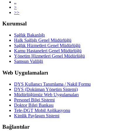
..
>
>>
Kurumsal
Sağlık Bakanlığı
Halk Sağlığı Genel Müdürlüğü
Sağlık Hizmetleri Genel Müdürlüğü
Kamu Hastaneleri Genel Müdürlüğü
Yönetim Hizmetleri Genel Müdürlüğü
Samsun Valiliği
Web Uygulamaları
DYS Kullanıcı Tanımlama / Nakil Formu
DYS (Doküman Yönetim Sistemi)
Müdürlüğümüz Web Uygulamaları
Personel Bilgi Sistemi
Doktor Bilgi Bankası
Tele-DGT Mobil Aplikasyonu
Kimlik Paylaşım Sistemi
Bağlantılar