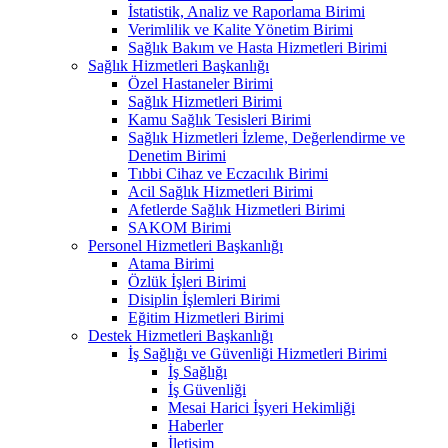
İstatistik, Analiz ve Raporlama Birimi
Verimlilik ve Kalite Yönetim Birimi
Sağlık Bakım ve Hasta Hizmetleri Birimi
Sağlık Hizmetleri Başkanlığı
Özel Hastaneler Birimi
Sağlık Hizmetleri Birimi
Kamu Sağlık Tesisleri Birimi
Sağlık Hizmetleri İzleme, Değerlendirme ve
Denetim Birimi
Tıbbi Cihaz ve Eczacılık Birimi
Acil Sağlık Hizmetleri Birimi
Afetlerde Sağlık Hizmetleri Birimi
SAKOM Birimi
Personel Hizmetleri Başkanlığı
Atama Birimi
Özlük İşleri Birimi
Disiplin İşlemleri Birimi
Eğitim Hizmetleri Birimi
Destek Hizmetleri Başkanlığı
İş Sağlığı ve Güvenliği Hizmetleri Birimi
İş Sağlığı
İş Güvenliği
Mesai Harici İşyeri Hekimliği
Haberler
İletişim