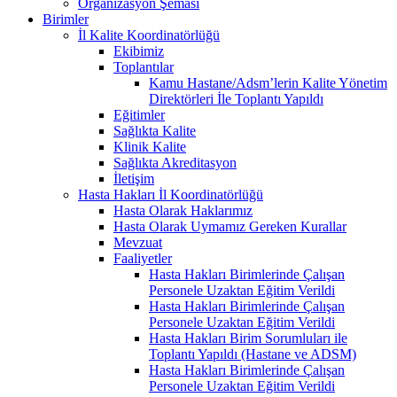
Organizasyon Şeması
Birimler
İl Kalite Koordinatörlüğü
Ekibimiz
Toplantılar
Kamu Hastane/Adsm’lerin Kalite Yönetim
Direktörleri İle Toplantı Yapıldı
Eğitimler
Sağlıkta Kalite
Klinik Kalite
Sağlıkta Akreditasyon
İletişim
Hasta Hakları İl Koordinatörlüğü
Hasta Olarak Haklarımız
Hasta Olarak Uymamız Gereken Kurallar
Mevzuat
Faaliyetler
Hasta Hakları Birimlerinde Çalışan
Personele Uzaktan Eğitim Verildi
Hasta Hakları Birimlerinde Çalışan
Personele Uzaktan Eğitim Verildi
Hasta Hakları Birim Sorumluları ile
Toplantı Yapıldı (Hastane ve ADSM)
Hasta Hakları Birimlerinde Çalışan
Personele Uzaktan Eğitim Verildi