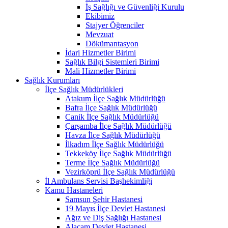
İş Sağlığı ve Güvenliği Kurulu
Ekibimiz
Stajyer Öğrenciler
Mevzuat
Dökümantasyon
İdari Hizmetler Birimi
Sağlık Bilgi Sistemleri Birimi
Mali Hizmetler Birimi
Sağlık Kurumları
İlçe Sağlık Müdürlükleri
Atakum İlçe Sağlık Müdürlüğü
Bafra İlçe Sağlık Müdürlüğü
Canik İlçe Sağlık Müdürlüğü
Çarşamba İlçe Sağlık Müdürlüğü
Havza İlçe Sağlık Müdürlüğü
İlkadım İlçe Sağlık Müdürlüğü
Tekkeköy İlçe Sağlık Müdürlüğü
Terme İlçe Sağlık Müdürlüğü
Vezirköprü İlçe Sağlık Müdürlüğü
İl Ambulans Servisi Başhekimliği
Kamu Hastaneleri
Samsun Şehir Hastanesi
19 Mayıs İlçe Devlet Hastanesi
Ağız ve Diş Sağlığı Hastanesi
Alaçam Devlet Hastanesi