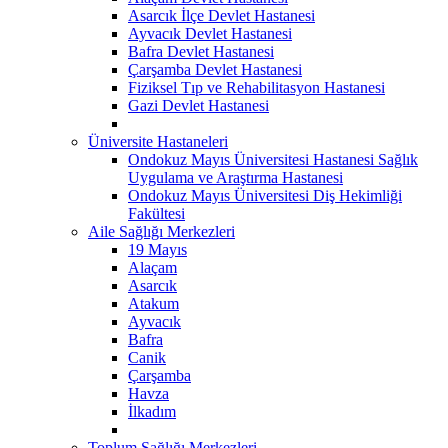
Asarcık İlçe Devlet Hastanesi
Ayvacık Devlet Hastanesi
Bafra Devlet Hastanesi
Çarşamba Devlet Hastanesi
Fiziksel Tıp ve Rehabilitasyon Hastanesi
Gazi Devlet Hastanesi
Üniversite Hastaneleri
Ondokuz Mayıs Üniversitesi Hastanesi Sağlık
Uygulama ve Araştırma Hastanesi
Ondokuz Mayıs Üniversitesi Diş Hekimliği
Fakültesi
Aile Sağlığı Merkezleri
19 Mayıs
Alaçam
Asarcık
Atakum
Ayvacık
Bafra
Canik
Çarşamba
Havza
İlkadım
Toplum Sağlığı Merkezleri