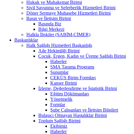
Hukuk ve Muhakemat Birimi
Sivil Savunma ve Seferberlik Hizmetleri Birimi
Döner Sermaye Muhasebe Hizmetleri Birimi
Basın ve İletişim Birimi
Basında Biz
Bilgi Merkezi
Halkla İlişkiler (SABİM-CİMER)
Başkanlıklar
Halk Sağlığı Hizmetleri Başkanlığı
Aile Hekimliği Birimi
Çocuk, Ergen, Kadın ve Üreme Sağlığı Birimi
Haberler
SMA Tarama Programı
Sunumlar
ÇEKÜS Birim Formları
Kanser Birimi
İzleme, Değerlendirme ve İstatistik Birimi
Eğitim Dökümanları
Yönetmelik
Formlar
Şube Çalışanları ve İletişim Bilgileri
Bulaşıcı Olmayan Hastalıklar Birimi
Toplum Sağlığı Birimi
Ekibimiz
Haberler