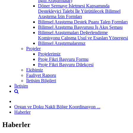
İlgili Araştırmalar)
Döner Sermaye İşletmesi Kapsamında
Destekleyici Talebi İle Yürütülecek Bilimsel
Araştırma İzin Formları
Bilimsel Araştırma Destek Puanı Talep Formları
Bilimsel Araştırma Başvurusu İş Akış Şeması
Bilimsel Araştırmaları Değerlendirme
Komisyonu Çalışma Usul ve Esasları Yönergesi
Bilimsel Araştırmalarımız
Projeler
Projelerimiz
Proje Fikri Başvuru Formu
Proje Fikri Başvuru Dilekçesi
Ekibimiz
Faaliyet Raporu
İletişim Bilgileri
İletişim
Organ ve Doku Nakli Bölge Koordinasyon ...
Haberler
Haberler