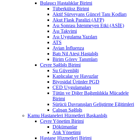
Bulaşıcı Hastalıklar Birimi
Tüberküloz Birimi
Aktif Sürveyans Güncel Tanı Kodları
Akut Flask Paralizi (AFP)
Aşı Sonrası İstenmeyen Etki (ASİE)
Aşı Takvimi
Aşı Uygulama Yazıları
ATS
Avian İnfluenza
Batı Nil Ateşi Hastalığı
Birim Görev Tanımları
Çevre Sağlığı Birimi
Su Güvenliği
Kaplıcalar ve Havuzlar
Biyosidal Ürünler PGD
ÇED Uygulamaları
Tütün ve Diğer Bağımlılıkla Mücadele
Birimi
Sürücü Davranışları Geliştirme Eğitimleri
Çalışan Sağlığı
Kamu Hastaneleri Hizmetleri Başkanlığı
Çevre Yönetim Birimi
Dökümanlar
Atık Yönetimi
Hastane Hizmetleri Birimi