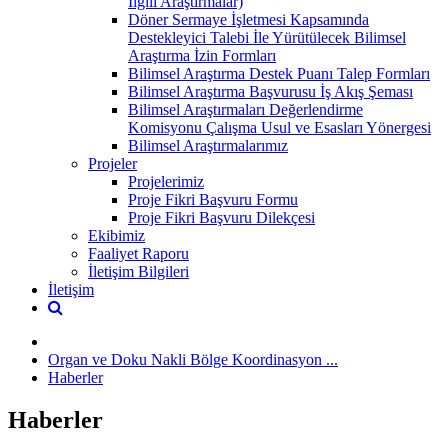
İlgili Araştırmalar)
Döner Sermaye İşletmesi Kapsamında
Destekleyici Talebi İle Yürütülecek Bilimsel
Araştırma İzin Formları
Bilimsel Araştırma Destek Puanı Talep Formları
Bilimsel Araştırma Başvurusu İş Akış Şeması
Bilimsel Araştırmaları Değerlendirme
Komisyonu Çalışma Usul ve Esasları Yönergesi
Bilimsel Araştırmalarımız
Projeler
Projelerimiz
Proje Fikri Başvuru Formu
Proje Fikri Başvuru Dilekçesi
Ekibimiz
Faaliyet Raporu
İletişim Bilgileri
İletişim
Organ ve Doku Nakli Bölge Koordinasyon ...
Haberler
Haberler