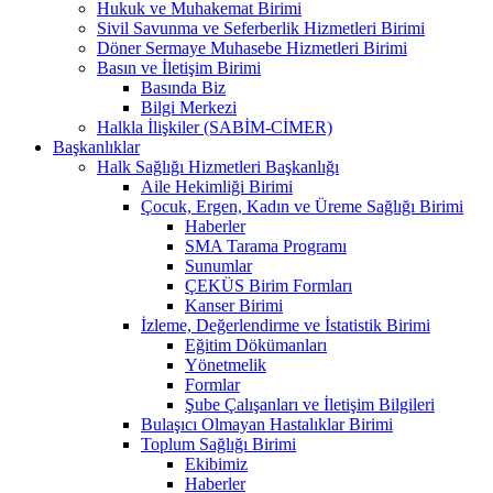
Hukuk ve Muhakemat Birimi
Sivil Savunma ve Seferberlik Hizmetleri Birimi
Döner Sermaye Muhasebe Hizmetleri Birimi
Basın ve İletişim Birimi
Basında Biz
Bilgi Merkezi
Halkla İlişkiler (SABİM-CİMER)
Başkanlıklar
Halk Sağlığı Hizmetleri Başkanlığı
Aile Hekimliği Birimi
Çocuk, Ergen, Kadın ve Üreme Sağlığı Birimi
Haberler
SMA Tarama Programı
Sunumlar
ÇEKÜS Birim Formları
Kanser Birimi
İzleme, Değerlendirme ve İstatistik Birimi
Eğitim Dökümanları
Yönetmelik
Formlar
Şube Çalışanları ve İletişim Bilgileri
Bulaşıcı Olmayan Hastalıklar Birimi
Toplum Sağlığı Birimi
Ekibimiz
Haberler