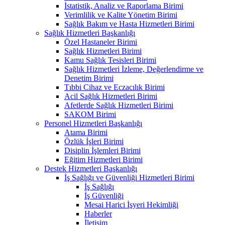
İstatistik, Analiz ve Raporlama Birimi
Verimlilik ve Kalite Yönetim Birimi
Sağlık Bakım ve Hasta Hizmetleri Birimi
Sağlık Hizmetleri Başkanlığı
Özel Hastaneler Birimi
Sağlık Hizmetleri Birimi
Kamu Sağlık Tesisleri Birimi
Sağlık Hizmetleri İzleme, Değerlendirme ve
Denetim Birimi
Tıbbi Cihaz ve Eczacılık Birimi
Acil Sağlık Hizmetleri Birimi
Afetlerde Sağlık Hizmetleri Birimi
SAKOM Birimi
Personel Hizmetleri Başkanlığı
Atama Birimi
Özlük İşleri Birimi
Disiplin İşlemleri Birimi
Eğitim Hizmetleri Birimi
Destek Hizmetleri Başkanlığı
İş Sağlığı ve Güvenliği Hizmetleri Birimi
İş Sağlığı
İş Güvenliği
Mesai Harici İşyeri Hekimliği
Haberler
İletişim