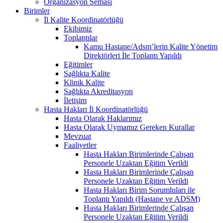
Organizasyon Şeması
Birimler
İl Kalite Koordinatörlüğü
Ekibimiz
Toplantılar
Kamu Hastane/Adsm’lerin Kalite Yönetim
Direktörleri İle Toplantı Yapıldı
Eğitimler
Sağlıkta Kalite
Klinik Kalite
Sağlıkta Akreditasyon
İletişim
Hasta Hakları İl Koordinatörlüğü
Hasta Olarak Haklarımız
Hasta Olarak Uymamız Gereken Kurallar
Mevzuat
Faaliyetler
Hasta Hakları Birimlerinde Çalışan
Personele Uzaktan Eğitim Verildi
Hasta Hakları Birimlerinde Çalışan
Personele Uzaktan Eğitim Verildi
Hasta Hakları Birim Sorumluları ile
Toplantı Yapıldı (Hastane ve ADSM)
Hasta Hakları Birimlerinde Çalışan
Personele Uzaktan Eğitim Verildi