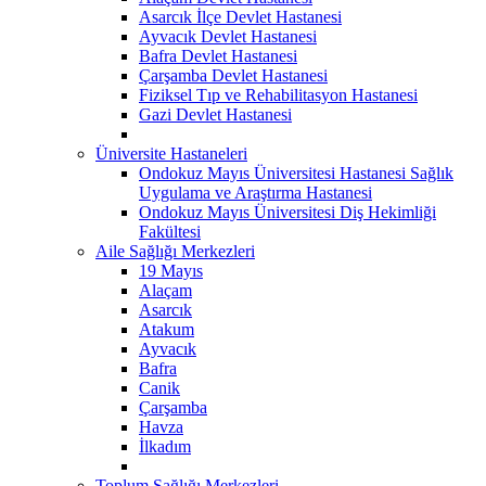
Asarcık İlçe Devlet Hastanesi
Ayvacık Devlet Hastanesi
Bafra Devlet Hastanesi
Çarşamba Devlet Hastanesi
Fiziksel Tıp ve Rehabilitasyon Hastanesi
Gazi Devlet Hastanesi
Üniversite Hastaneleri
Ondokuz Mayıs Üniversitesi Hastanesi Sağlık
Uygulama ve Araştırma Hastanesi
Ondokuz Mayıs Üniversitesi Diş Hekimliği
Fakültesi
Aile Sağlığı Merkezleri
19 Mayıs
Alaçam
Asarcık
Atakum
Ayvacık
Bafra
Canik
Çarşamba
Havza
İlkadım
Toplum Sağlığı Merkezleri