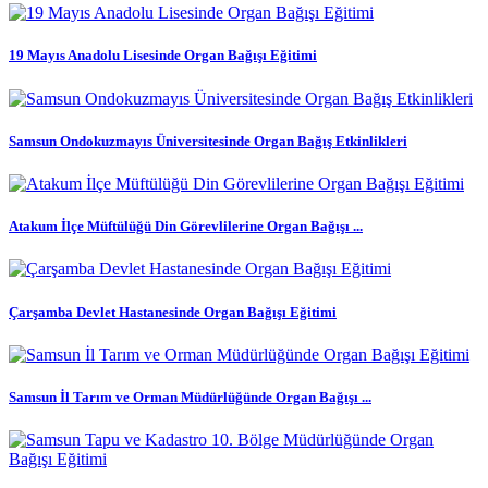
19 Mayıs Anadolu Lisesinde Organ Bağışı Eğitimi
Samsun Ondokuzmayıs Üniversitesinde Organ Bağış Etkinlikleri
Atakum İlçe Müftülüğü Din Görevlilerine Organ Bağışı ...
Çarşamba Devlet Hastanesinde Organ Bağışı Eğitimi
Samsun İl Tarım ve Orman Müdürlüğünde Organ Bağışı ...