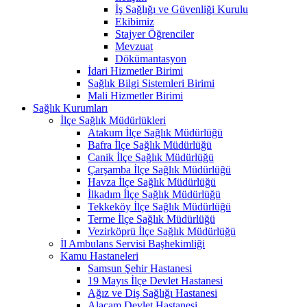
İş Sağlığı ve Güvenliği Kurulu
Ekibimiz
Stajyer Öğrenciler
Mevzuat
Dökümantasyon
İdari Hizmetler Birimi
Sağlık Bilgi Sistemleri Birimi
Mali Hizmetler Birimi
Sağlık Kurumları
İlçe Sağlık Müdürlükleri
Atakum İlçe Sağlık Müdürlüğü
Bafra İlçe Sağlık Müdürlüğü
Canik İlçe Sağlık Müdürlüğü
Çarşamba İlçe Sağlık Müdürlüğü
Havza İlçe Sağlık Müdürlüğü
İlkadım İlçe Sağlık Müdürlüğü
Tekkeköy İlçe Sağlık Müdürlüğü
Terme İlçe Sağlık Müdürlüğü
Vezirköprü İlçe Sağlık Müdürlüğü
İl Ambulans Servisi Başhekimliği
Kamu Hastaneleri
Samsun Şehir Hastanesi
19 Mayıs İlçe Devlet Hastanesi
Ağız ve Diş Sağlığı Hastanesi
Alaçam Devlet Hastanesi