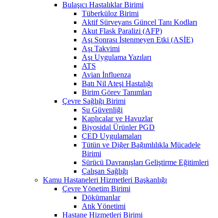
Bulaşıcı Hastalıklar Birimi
Tüberküloz Birimi
Aktif Sürveyans Güncel Tanı Kodları
Akut Flask Paralizi (AFP)
Aşı Sonrası İstenmeyen Etki (ASİE)
Aşı Takvimi
Aşı Uygulama Yazıları
ATS
Avian İnfluenza
Batı Nil Ateşi Hastalığı
Birim Görev Tanımları
Çevre Sağlığı Birimi
Su Güvenliği
Kaplıcalar ve Havuzlar
Biyosidal Ürünler PGD
ÇED Uygulamaları
Tütün ve Diğer Bağımlılıkla Mücadele
Birimi
Sürücü Davranışları Geliştirme Eğitimleri
Çalışan Sağlığı
Kamu Hastaneleri Hizmetleri Başkanlığı
Çevre Yönetim Birimi
Dökümanlar
Atık Yönetimi
Hastane Hizmetleri Birimi