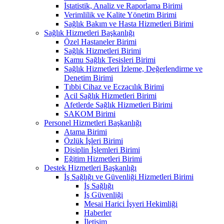
İstatistik, Analiz ve Raporlama Birimi
Verimlilik ve Kalite Yönetim Birimi
Sağlık Bakım ve Hasta Hizmetleri Birimi
Sağlık Hizmetleri Başkanlığı
Özel Hastaneler Birimi
Sağlık Hizmetleri Birimi
Kamu Sağlık Tesisleri Birimi
Sağlık Hizmetleri İzleme, Değerlendirme ve
Denetim Birimi
Tıbbi Cihaz ve Eczacılık Birimi
Acil Sağlık Hizmetleri Birimi
Afetlerde Sağlık Hizmetleri Birimi
SAKOM Birimi
Personel Hizmetleri Başkanlığı
Atama Birimi
Özlük İşleri Birimi
Disiplin İşlemleri Birimi
Eğitim Hizmetleri Birimi
Destek Hizmetleri Başkanlığı
İş Sağlığı ve Güvenliği Hizmetleri Birimi
İş Sağlığı
İş Güvenliği
Mesai Harici İşyeri Hekimliği
Haberler
İletişim