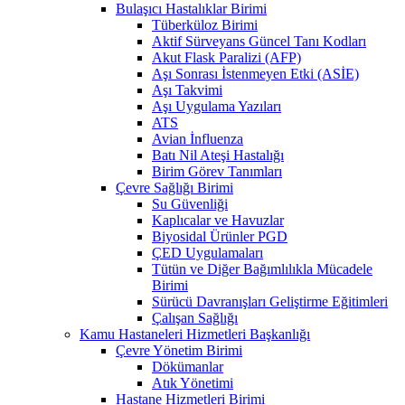
Bulaşıcı Hastalıklar Birimi
Tüberküloz Birimi
Aktif Sürveyans Güncel Tanı Kodları
Akut Flask Paralizi (AFP)
Aşı Sonrası İstenmeyen Etki (ASİE)
Aşı Takvimi
Aşı Uygulama Yazıları
ATS
Avian İnfluenza
Batı Nil Ateşi Hastalığı
Birim Görev Tanımları
Çevre Sağlığı Birimi
Su Güvenliği
Kaplıcalar ve Havuzlar
Biyosidal Ürünler PGD
ÇED Uygulamaları
Tütün ve Diğer Bağımlılıkla Mücadele
Birimi
Sürücü Davranışları Geliştirme Eğitimleri
Çalışan Sağlığı
Kamu Hastaneleri Hizmetleri Başkanlığı
Çevre Yönetim Birimi
Dökümanlar
Atık Yönetimi
Hastane Hizmetleri Birimi