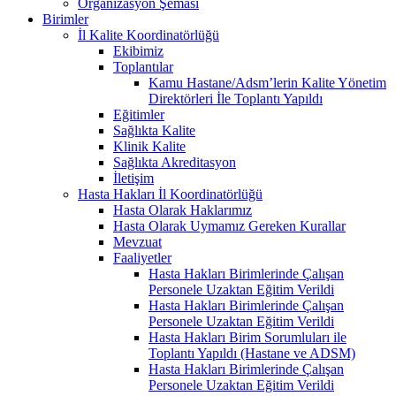
Organizasyon Şeması
Birimler
İl Kalite Koordinatörlüğü
Ekibimiz
Toplantılar
Kamu Hastane/Adsm’lerin Kalite Yönetim
Direktörleri İle Toplantı Yapıldı
Eğitimler
Sağlıkta Kalite
Klinik Kalite
Sağlıkta Akreditasyon
İletişim
Hasta Hakları İl Koordinatörlüğü
Hasta Olarak Haklarımız
Hasta Olarak Uymamız Gereken Kurallar
Mevzuat
Faaliyetler
Hasta Hakları Birimlerinde Çalışan
Personele Uzaktan Eğitim Verildi
Hasta Hakları Birimlerinde Çalışan
Personele Uzaktan Eğitim Verildi
Hasta Hakları Birim Sorumluları ile
Toplantı Yapıldı (Hastane ve ADSM)
Hasta Hakları Birimlerinde Çalışan
Personele Uzaktan Eğitim Verildi