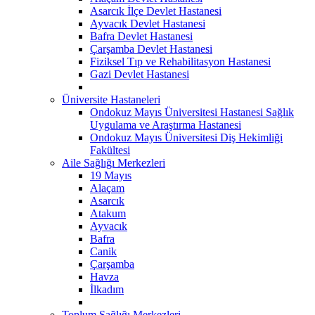
Asarcık İlçe Devlet Hastanesi
Ayvacık Devlet Hastanesi
Bafra Devlet Hastanesi
Çarşamba Devlet Hastanesi
Fiziksel Tıp ve Rehabilitasyon Hastanesi
Gazi Devlet Hastanesi
Üniversite Hastaneleri
Ondokuz Mayıs Üniversitesi Hastanesi Sağlık
Uygulama ve Araştırma Hastanesi
Ondokuz Mayıs Üniversitesi Diş Hekimliği
Fakültesi
Aile Sağlığı Merkezleri
19 Mayıs
Alaçam
Asarcık
Atakum
Ayvacık
Bafra
Canik
Çarşamba
Havza
İlkadım
Toplum Sağlığı Merkezleri