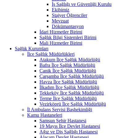
İş Sağlığı ve Güvenliği Kurulu
Ekibimiz
Stajyer Öğrenciler
Mevzuat
Dökümantasyon
İdari Hizmetler Birimi
Sağlık Bilgi Sistemleri Birimi
Mali Hizmetler Birimi
Sağlık Kurumları
İlçe Sağlık Müdürlükleri
Atakum İlçe Sağlık Müdürlüğü
Bafra İlçe Sağlık Müdürlüğü
Canik İlçe Sağlık Müdürlüğü
Çarşamba İlçe Sağlık Müdürlüğü
Havza İlçe Sağlık Müdürlüğü
İlkadım İlçe Sağlık Müdürlüğü
Tekkeköy İlçe Sağlık Müdürlüğü
Terme İlçe Sağlık Müdürlüğü
Vezirköprü İlçe Sağlık Müdürlüğü
İl Ambulans Servisi Başhekimliği
Kamu Hastaneleri
Samsun Şehir Hastanesi
19 Mayıs İlçe Devlet Hastanesi
Ağız ve Diş Sağlığı Hastanesi
Alaçam Devlet Hastanesi