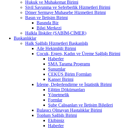
Hukuk ve Muhakemat Birimi
Sivil Savunma ve Seferberlik Hizmetleri Birimi
Döner Sermaye Muhasebe Hizmetleri Birimi
Basın ve İletişim Birimi
Basında Biz
Bilgi Merkezi
Halkla İlişkiler (SABİM-CİMER)
Başkanlıklar
Halk Sağlığı Hizmetleri Başkanlığı
Aile Hekimliği Birimi
Çocuk, Ergen, Kadın ve Üreme Sağlığı Birimi
Haberler
SMA Tarama Programı
Sunumlar
ÇEKÜS Birim Formları
Kanser Birimi
İzleme, Değerlendirme ve İstatistik Birimi
Eğitim Dökümanları
Yönetmelik
Formlar
Şube Çalışanları ve İletişim Bilgileri
Bulaşıcı Olmayan Hastalıklar Birimi
Toplum Sağlığı Birimi
Ekibimiz
Haberler