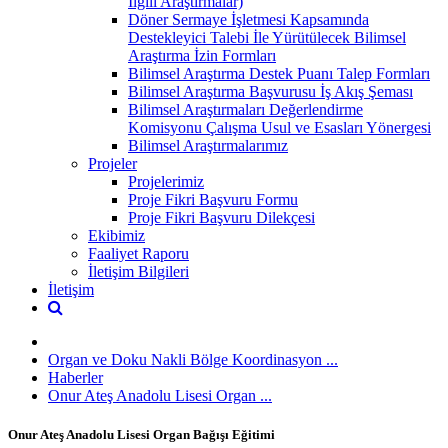
İlgili Araştırmalar)
Döner Sermaye İşletmesi Kapsamında
Destekleyici Talebi İle Yürütülecek Bilimsel
Araştırma İzin Formları
Bilimsel Araştırma Destek Puanı Talep Formları
Bilimsel Araştırma Başvurusu İş Akış Şeması
Bilimsel Araştırmaları Değerlendirme
Komisyonu Çalışma Usul ve Esasları Yönergesi
Bilimsel Araştırmalarımız
Projeler
Projelerimiz
Proje Fikri Başvuru Formu
Proje Fikri Başvuru Dilekçesi
Ekibimiz
Faaliyet Raporu
İletişim Bilgileri
İletişim
Organ ve Doku Nakli Bölge Koordinasyon ...
Haberler
Onur Ateş Anadolu Lisesi Organ ...
Onur Ateş Anadolu Lisesi Organ Bağışı Eğitimi