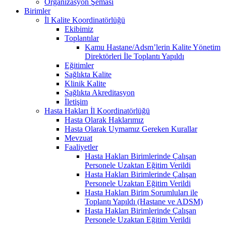
Organizasyon Şeması
Birimler
İl Kalite Koordinatörlüğü
Ekibimiz
Toplantılar
Kamu Hastane/Adsm’lerin Kalite Yönetim
Direktörleri İle Toplantı Yapıldı
Eğitimler
Sağlıkta Kalite
Klinik Kalite
Sağlıkta Akreditasyon
İletişim
Hasta Hakları İl Koordinatörlüğü
Hasta Olarak Haklarımız
Hasta Olarak Uymamız Gereken Kurallar
Mevzuat
Faaliyetler
Hasta Hakları Birimlerinde Çalışan
Personele Uzaktan Eğitim Verildi
Hasta Hakları Birimlerinde Çalışan
Personele Uzaktan Eğitim Verildi
Hasta Hakları Birim Sorumluları ile
Toplantı Yapıldı (Hastane ve ADSM)
Hasta Hakları Birimlerinde Çalışan
Personele Uzaktan Eğitim Verildi