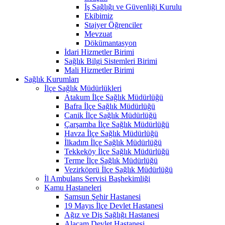
İş Sağlığı ve Güvenliği Kurulu
Ekibimiz
Stajyer Öğrenciler
Mevzuat
Dökümantasyon
İdari Hizmetler Birimi
Sağlık Bilgi Sistemleri Birimi
Mali Hizmetler Birimi
Sağlık Kurumları
İlçe Sağlık Müdürlükleri
Atakum İlçe Sağlık Müdürlüğü
Bafra İlçe Sağlık Müdürlüğü
Canik İlçe Sağlık Müdürlüğü
Çarşamba İlçe Sağlık Müdürlüğü
Havza İlçe Sağlık Müdürlüğü
İlkadım İlçe Sağlık Müdürlüğü
Tekkeköy İlçe Sağlık Müdürlüğü
Terme İlçe Sağlık Müdürlüğü
Vezirköprü İlçe Sağlık Müdürlüğü
İl Ambulans Servisi Başhekimliği
Kamu Hastaneleri
Samsun Şehir Hastanesi
19 Mayıs İlçe Devlet Hastanesi
Ağız ve Diş Sağlığı Hastanesi
Alaçam Devlet Hastanesi