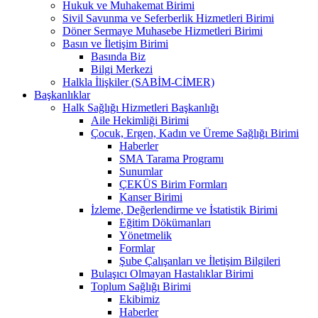
Hukuk ve Muhakemat Birimi
Sivil Savunma ve Seferberlik Hizmetleri Birimi
Döner Sermaye Muhasebe Hizmetleri Birimi
Basın ve İletişim Birimi
Basında Biz
Bilgi Merkezi
Halkla İlişkiler (SABİM-CİMER)
Başkanlıklar
Halk Sağlığı Hizmetleri Başkanlığı
Aile Hekimliği Birimi
Çocuk, Ergen, Kadın ve Üreme Sağlığı Birimi
Haberler
SMA Tarama Programı
Sunumlar
ÇEKÜS Birim Formları
Kanser Birimi
İzleme, Değerlendirme ve İstatistik Birimi
Eğitim Dökümanları
Yönetmelik
Formlar
Şube Çalışanları ve İletişim Bilgileri
Bulaşıcı Olmayan Hastalıklar Birimi
Toplum Sağlığı Birimi
Ekibimiz
Haberler