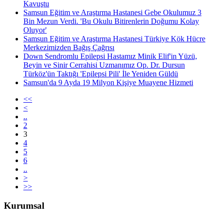
Kavuştu
Samsun Eğitim ve Araştırma Hastanesi Gebe Okulumuz 3
Bin Mezun Verdi. 'Bu Okulu Bitirenlerin Doğumu Kolay
Oluyor'
Samsun Eğitim ve Araştırma Hastanesi Türkiye Kök Hücre
Merkezimizden Bağış Çağrısı
Down Sendromlu Epilepsi Hastamız Minik Elif'in Yüzü,
Beyin ve Sinir Cerrahisi Uzmanımız Op. Dr. Dursun
Türköz'ün Taktığı 'Epilepsi Pili' İle Yeniden Güldü
Samsun'da 9 Ayda 19 Milyon Kişiye Muayene Hizmeti
<<
<
..
2
3
4
5
6
..
>
>>
Kurumsal