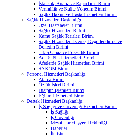
İstatistik, Analiz ve Raporlama Birimi
Verimlilik ve Kalite Yönetim Birimi
Sağlık Bakım ve Hasta Hizmetleri Birimi
Sağlık Hizmetleri Başkanlığı
Özel Hastaneler Birimi
Sağlık Hizmetleri Birimi
Kamu Sağlık Tesisleri Birimi
Sağlık Hizmetleri İzleme, Değerlendirme ve
Denetim Birimi
Tıbbi Cihaz ve Eczacılık Birimi
Acil Sağlık Hizmetleri Birimi
Afetlerde Sağlık Hizmetleri Birimi
SAKOM Birimi
Personel Hizmetleri Başkanlığı
Atama Birimi
Özlük İşleri Birimi
Disiplin İşlemleri Birimi
Eğitim Hizmetleri Birimi
Destek Hizmetleri Başkanlığı
İş Sağlığı ve Güvenliği Hizmetleri Birimi
İş Sağlığı
İş Güvenliği
Mesai Harici İşyeri Hekimliği
Haberler
İletişim