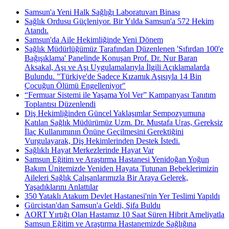
Samsun'a Yeni Halk Sağlığı Laboratuvarı Binası
Sağlık Ordusu Güçleniyor. Bir Yılda Samsun'a 572 Hekim
Atandı.
Samsun'da Aile Hekimliğinde Yeni Dönem
Sağlık Müdürlüğümüz Tarafından Düzenlenen 'Sıfırdan 100'e
Bağışıklama' Panelinde Konuşan Prof. Dr. Nur Baran
Aksakal, Aşı ve Aşı Uygulamalarıyla İlgili Açıklamalarda
Bulundu. "Türkiye'de Sadece Kızamık Aşısıyla 14 Bin
Çocuğun Ölümü Engelleniyor"
“Fermuar Sistemi ile Yaşama Yol Ver” Kampanyası Tanıtım
Toplantısı Düzenlendi
Diş Hekimliğinden Güncel Yaklaşımlar Sempozyumuna
Katılan Sağlık Müdürümüz Uzm. Dr. Mustafa Uras, Gereksiz
İlaç Kullanımının Önüne Geçilmesini Gerektiğini
Vurgulayarak, Diş Hekimlerinden Destek İstedi.
Sağlıklı Hayat Merkezlerinde Hayat Var
Samsun Eğitim ve Araştırma Hastanesi Yenidoğan Yoğun
Bakım Ünitemizde Yeniden Hayata Tutunan Bebeklerimizin
Aileleri Sağlık Çalışanlarımızla Bir Araya Gelerek,
Yaşadıklarını Anlattılar
350 Yataklı Atakum Devlet Hastanesi'nin Yer Teslimi Yapıldı
Gürcistan'dan Samsun'a Geldi, Şifa Buldu
AORT Yırtığı Olan Hastamız 10 Saat Süren Hibrit Ameliyatla
Samsun Eğitim ve Araştırma Hastanemizde Sağlığına