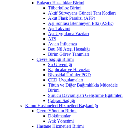
Bulaşıcı Hastalıklar Birimi
Tüberküloz Birimi
Aktif Sürveyans Güncel Tanı Kodları
Akut Flask Paralizi (AFP)
Aşı Sonrası İstenmeyen Etki (ASİE)
Aşı Takvimi
Aşı Uygulama Yazıları
ATS
Avian İnfluenza
Batı Nil Ateşi Hastalığı
Birim Görev Tanımları
Çevre Sağlığı Birimi
Su Güvenliği
Kaplıcalar ve Havuzlar
Biyosidal Ürünler PGD
ÇED Uygulamaları
Tütün ve Diğer Bağımlılıkla Mücadele
Birimi
Sürücü Davranışları Geliştirme Eğitimleri
Çalışan Sağlığı
Kamu Hastaneleri Hizmetleri Başkanlığı
Çevre Yönetim Birimi
Dökümanlar
Atık Yönetimi
Hastane Hizmetleri Birimi