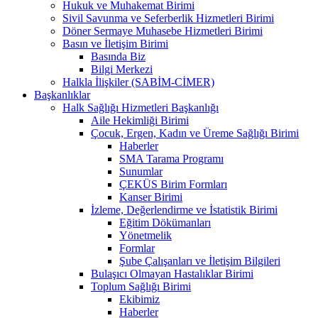
Hukuk ve Muhakemat Birimi
Sivil Savunma ve Seferberlik Hizmetleri Birimi
Döner Sermaye Muhasebe Hizmetleri Birimi
Basın ve İletişim Birimi
Basında Biz
Bilgi Merkezi
Halkla İlişkiler (SABİM-CİMER)
Başkanlıklar
Halk Sağlığı Hizmetleri Başkanlığı
Aile Hekimliği Birimi
Çocuk, Ergen, Kadın ve Üreme Sağlığı Birimi
Haberler
SMA Tarama Programı
Sunumlar
ÇEKÜS Birim Formları
Kanser Birimi
İzleme, Değerlendirme ve İstatistik Birimi
Eğitim Dökümanları
Yönetmelik
Formlar
Şube Çalışanları ve İletişim Bilgileri
Bulaşıcı Olmayan Hastalıklar Birimi
Toplum Sağlığı Birimi
Ekibimiz
Haberler