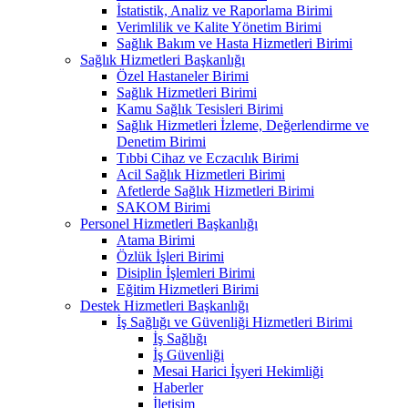
İstatistik, Analiz ve Raporlama Birimi
Verimlilik ve Kalite Yönetim Birimi
Sağlık Bakım ve Hasta Hizmetleri Birimi
Sağlık Hizmetleri Başkanlığı
Özel Hastaneler Birimi
Sağlık Hizmetleri Birimi
Kamu Sağlık Tesisleri Birimi
Sağlık Hizmetleri İzleme, Değerlendirme ve
Denetim Birimi
Tıbbi Cihaz ve Eczacılık Birimi
Acil Sağlık Hizmetleri Birimi
Afetlerde Sağlık Hizmetleri Birimi
SAKOM Birimi
Personel Hizmetleri Başkanlığı
Atama Birimi
Özlük İşleri Birimi
Disiplin İşlemleri Birimi
Eğitim Hizmetleri Birimi
Destek Hizmetleri Başkanlığı
İş Sağlığı ve Güvenliği Hizmetleri Birimi
İş Sağlığı
İş Güvenliği
Mesai Harici İşyeri Hekimliği
Haberler
İletişim