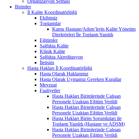
Organizasyon Şeması
Birimler
İl Kalite Koordinatörlüğü
Ekibimiz
Toplantılar
Kamu Hastane/Adsm’lerin Kalite Yönetim
Direktörleri İle Toplantı Yapıldı
Eğitimler
Sağlıkta Kalite
Klinik Kalite
Sağlıkta Akreditasyon
İletişim
Hasta Hakları İl Koordinatörlüğü
Hasta Olarak Haklarımız
Hasta Olarak Uymamız Gereken Kurallar
Mevzuat
Faaliyetler
Hasta Hakları Birimlerinde Çalışan
Personele Uzaktan Eğitim Verildi
Hasta Hakları Birimlerinde Çalışan
Personele Uzaktan Eğitim Verildi
Hasta Hakları Birim Sorumluları ile
Toplantı Yapıldı (Hastane ve ADSM)
Hasta Hakları Birimlerinde Çalışan
Personele Uzaktan Eğitim Verildi