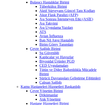
Bulaşıcı Hastalıklar Birimi
Tüberküloz Birimi
Aktif Sürveyans Güncel Tanı Kodları
Akut Flask Paralizi (AFP)
Aşı Sonrası İstenmeyen Etki (ASİE)
Aşı Takvimi
Aşı Uygulama Yazıları
ATS
Avian İnfluenza
Batı Nil Ateşi Hastalığı
Birim Görev Tanımları
Çevre Sağlığı Birimi
Su Güvenliği
Kaplıcalar ve Havuzlar
Biyosidal Ürünler PGD
ÇED Uygulamaları
Tütün ve Diğer Bağımlılıkla Mücadele
Birimi
Sürücü Davranışları Geliştirme Eğitimleri
Çalışan Sağlığı
Kamu Hastaneleri Hizmetleri Başkanlığı
Çevre Yönetim Birimi
Dökümanlar
Atık Yönetimi
Hastane Hizmetleri Birimi