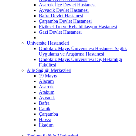
Asarcık İlçe Devlet Hastanesi
Ayvacık Devlet Hastanesi
Bafra Devlet Hastanesi
Çarşamba Devlet Hastanesi
Fiziksel Tıp ve Rehabilitasyon Hastanesi
Gazi Devlet Hastanesi
Üniversite Hastaneleri
Ondokuz Mayıs Üniversitesi Hastanesi Sağlık
Uygulama ve Araştırma Hastanesi
Ondokuz Mayıs Üniversitesi Diş Hekimliği
Fakültesi
Aile Sağlığı Merkezleri
19 Mayıs
Alaçam
Asarcık
Atakum
Ayvacık
Bafra
Canik
Çarşamba
Havza
İlkadım
Toplum Sağlığı Merkezleri