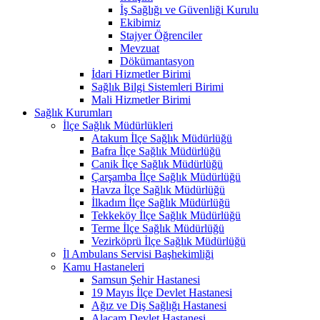
İş Sağlığı ve Güvenliği Kurulu
Ekibimiz
Stajyer Öğrenciler
Mevzuat
Dökümantasyon
İdari Hizmetler Birimi
Sağlık Bilgi Sistemleri Birimi
Mali Hizmetler Birimi
Sağlık Kurumları
İlçe Sağlık Müdürlükleri
Atakum İlçe Sağlık Müdürlüğü
Bafra İlçe Sağlık Müdürlüğü
Canik İlçe Sağlık Müdürlüğü
Çarşamba İlçe Sağlık Müdürlüğü
Havza İlçe Sağlık Müdürlüğü
İlkadım İlçe Sağlık Müdürlüğü
Tekkeköy İlçe Sağlık Müdürlüğü
Terme İlçe Sağlık Müdürlüğü
Vezirköprü İlçe Sağlık Müdürlüğü
İl Ambulans Servisi Başhekimliği
Kamu Hastaneleri
Samsun Şehir Hastanesi
19 Mayıs İlçe Devlet Hastanesi
Ağız ve Diş Sağlığı Hastanesi
Alaçam Devlet Hastanesi