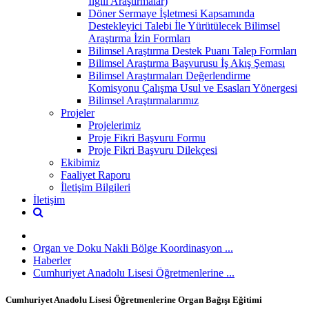
İlgili Araştırmalar)
Döner Sermaye İşletmesi Kapsamında
Destekleyici Talebi İle Yürütülecek Bilimsel
Araştırma İzin Formları
Bilimsel Araştırma Destek Puanı Talep Formları
Bilimsel Araştırma Başvurusu İş Akış Şeması
Bilimsel Araştırmaları Değerlendirme
Komisyonu Çalışma Usul ve Esasları Yönergesi
Bilimsel Araştırmalarımız
Projeler
Projelerimiz
Proje Fikri Başvuru Formu
Proje Fikri Başvuru Dilekçesi
Ekibimiz
Faaliyet Raporu
İletişim Bilgileri
İletişim
Organ ve Doku Nakli Bölge Koordinasyon ...
Haberler
Cumhuriyet Anadolu Lisesi Öğretmenlerine ...
Cumhuriyet Anadolu Lisesi Öğretmenlerine Organ Bağışı Eğitimi